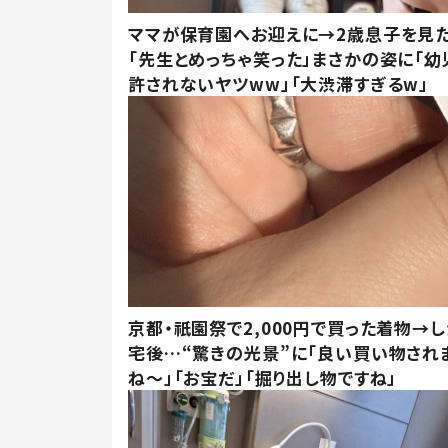
ママが保育園へお迎えに→2歳息子を見
「先生とめっちゃ笑った」まさかの姿に「幼
許されないヤツww」「大渋滞すぎるw」
京都・祇園祭で2,000円で買った着物→
宅後…“驚きの光景”に「良い買い物され
ね～」「お宝だ」「掘り出し物ですね」