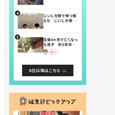
賛したお弁当に「美
味しそう」「お弁当す
ごい」
じいじを駅で待つ孫
たち じいじが来た
瞬間…！？「じいじイ
ケメン」「デレッデレ」
「嬉しくて可愛くてた
生後8ヶ月で亡くなっ
まらない」「幸せにな
た息子 約3年半
れる」
後、当時の妻の日記
に書いてあった本音
とは
6位以降はこちら