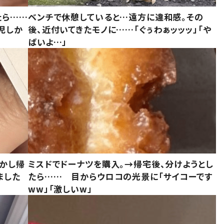
たら……
ベンチで休憩していると…遠方に違和感。その
児しか
後、近付いてきたモノに……「ぐぅわぁッッッ」「や
ばいよ…」
しかし帰
ミスドでドーナツを購入。→帰宅後、分けようとし
ました
たら…… 目からウロコの光景に「サイコーです
ww」「激しいw」