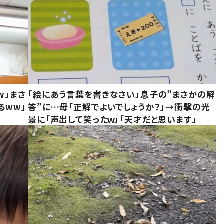
w」まさ
「絵にあう言葉を書きなさい」息子の”まさかの解
るww」
答”に…母「正解でよいでしょうか？」→衝撃の光
景に「声出して笑ったｗ」「天才だと思います」