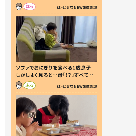
た本音とは
ほ・とせなNEWS編集部
ソファでおにぎりを食べる1歳息子
しかしよく見ると…母「！？」すべてを
察した母の投稿に「可愛いから許
ほ・とせなNEWS編集部
す！」「現行犯〜」