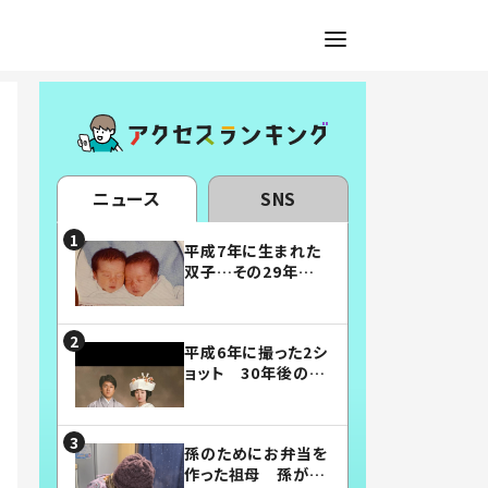
ニュース
SNS
平成7年に生まれた
双子…その29年後
の姿に「漫画みたい」
「素敵すぎる」
平成6年に撮った2シ
ョット 30年後の姿
に…「美男美女」「こ
んな夫婦になりた
い」
孫のためにお弁当を
作った祖母 孫が絶