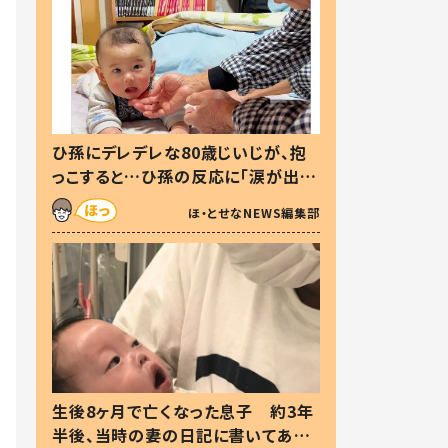
ひ孫にデレデレな80歳じいじが、抱
っこすると…ひ孫の反応に「涙が出ま
した」「可愛くて仕方ない」
ほ・とせなNEWS編集部
生後8ヶ月で亡くなった息子 約3年
半後、当時の妻の日記に書いてあっ