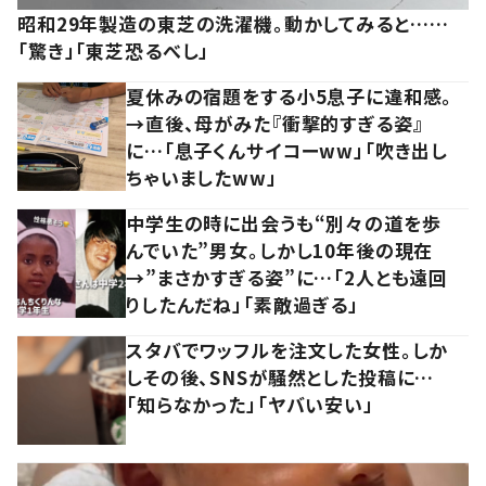
昭和29年製造の東芝の洗濯機。動かしてみると……
「驚き」「東芝恐るべし」
夏休みの宿題をする小5息子に違和感。
→直後、母がみた『衝撃的すぎる姿』
に…「息子くんサイコーww」「吹き出し
ちゃいましたww」
中学生の時に出会うも“別々の道を歩
んでいた”男女。しかし10年後の現在
→”まさかすぎる姿”に…「2人とも遠回
りしたんだね」「素敵過ぎる」
スタバでワッフルを注文した女性。しか
しその後、SNSが騒然とした投稿に…
「知らなかった」「ヤバい安い」