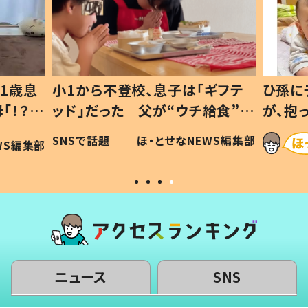
1歳息
小1から不登校、息子は「ギフテ
ひ孫に
「！？」
ッド」だった 父が“ウチ給食”を
が、抱
に「可愛
作り続ける理由とは #令和の親
「涙が
SNSで話題
ほ・とせなNEWS編集部
WS編集部
#令和の子
い」
ニュース
SNS