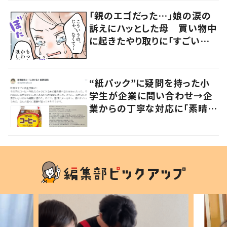
「親のエゴだった…」娘の涙の
訴えにハッとした母 買い物中
に起きたやり取りに「すごい分
かる」「改めて気付かされた」
“紙パック”に疑問を持った小
学生が企業に問い合わせ→企
業からの丁寧な対応に「素晴ら
しい」の声