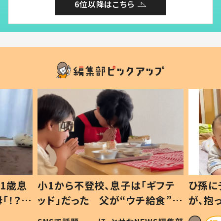
6位以降はこちら
1歳息
小1から不登校、息子は「ギフテ
ひ孫に
「！？」
ッド」だった 父が“ウチ給食”を
が、抱
に「可愛
作り続ける理由とは #令和の親
「涙が