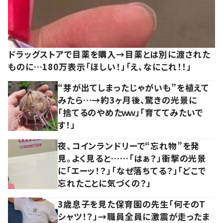
ドラッグストアで目薬を購入→目薬とは別に渡された
ものに…180万表示「ほしい！」「え、なにこれ！！」
“芽が出てしまったじゃがいも”を植えて
みたら…→約3ヶ月後、驚きの光景に
「捨てるのやめたｗｗ」「育ててみたいで
す！」
夜、コインランドリーで“忘れ物”を発
見。よく見ると……「はぁ？」衝撃の光景
に「エーッ！？」「なぜ落ちてる？」「どこで
忘れたことに気づくの？」
3歳息子を見た保育園の先生「何そのT
シャツ！？」→職員全員に激震が走ったま