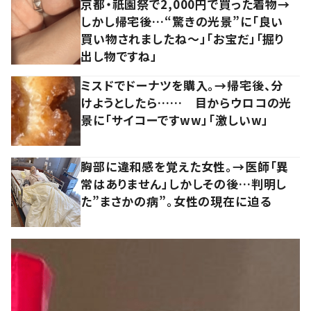
京都・祇園祭で2,000円で買った着物→
しかし帰宅後…“驚きの光景”に「良い
買い物されましたね～」「お宝だ」「掘り
出し物ですね」
ミスドでドーナツを購入。→帰宅後、分
けようとしたら…… 目からウロコの光
景に「サイコーですww」「激しいw」
胸部に違和感を覚えた女性。→医師「異
常はありません」しかしその後…判明し
た”まさかの病”。女性の現在に迫る