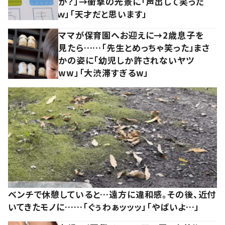
か？」→衝撃の光景に「声出して笑った
ｗ」「天才だと思います」
ママが保育園へお迎えに→2歳息子を
見たら……「先生とめっちゃ笑った」まさ
かの姿に「幼児しか許されないヤツ
ww」「大渋滞すぎるw」
ベンチで休憩していると…遠方に違和感。その後、近付
いてきたモノに……「ぐぅわぁッッッ」「やばいよ…」