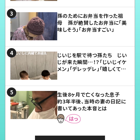
孫のためにお弁当を作った祖
母 孫が絶賛したお弁当に「美
味しそう」「お弁当すごい」
じいじを駅で待つ孫たち じい
じが来た瞬間…！？「じいじイケ
メン」「デレッデレ」「嬉しくて可
愛くてたまらない」「幸せになれ
る」
生後8ヶ月で亡くなった息子
約3年半後、当時の妻の日記に
書いてあった本音とは