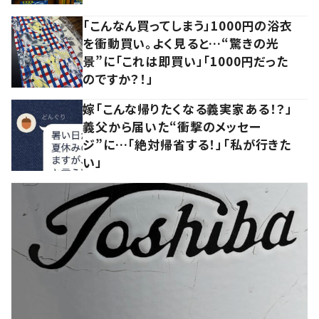
「こんなん買ってしまう」1000円の浴衣
を衝動買い。よく見ると…“驚きの光
景”に「これは即買い」「1000円だった
のですか？！」
嫁「こんな帰りたくなる義実家ある！？」
義父から届いた“衝撃のメッセー
ジ”に…「絶対帰省する！」「私が行きた
い」