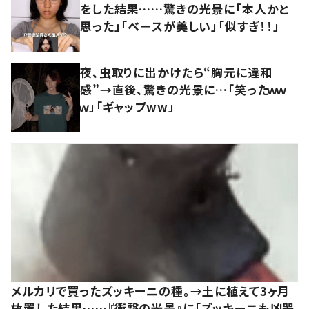
をした結果……驚きの光景に「本人かと
思った」「ベースが美しい」「似すぎ！！」
夜、虫取りに出かけたら“胸元に違和
感”→直後、驚きの光景に…「笑ったｗｗ
ｗ」「ギャップww」
メルカリで買ったズッキーニの種。→土に植えて3ヶ月
放置した結果……『衝撃の光景』に「ズッキーニも凶器