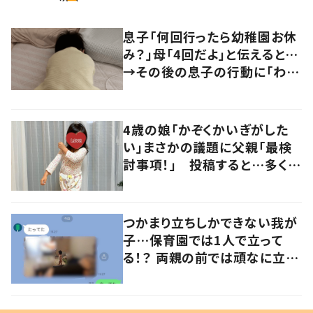
息子「何回行ったら幼稚園お休
み？」母「4回だよ」と伝えると…
→その後の息子の行動に「わか
るよその気持ち」「うちの子も！」
の声
4歳の娘「かぞくかいぎがした
い」まさかの議題に父親「最検
討事項！」 投稿すると…多くの
意見が寄せられる！
つかまり立ちしかできない我が
子…保育園では1人で立って
る！？ 両親の前では頑なに立た
ない1歳児が可愛すぎる…！