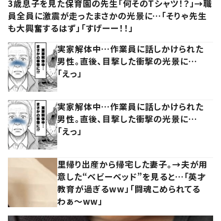
3歳息子を見た保育園の先生「何そのTシャツ！？」→職
員全員に激震が走ったまさかの光景に…「そりゃ先生
も大興奮するはず」「すげーー！！」
実家解体中…作業員に話しかけられた
男性。直後、目撃した衝撃の光景に…
「えっ」
実家解体中…作業員に話しかけられた
男性。直後、目撃した衝撃の光景に…
「えっ」
里帰り出産から帰宅した妻子。→夫が用
意した“ベビーベッド”を見ると…「英才
教育が過ぎるww」「闘魂こめられてる
わぁ～ww」