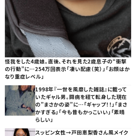
怪我をした4歳娘。直後、それを見た2歳息子の“衝撃
の行動”に…254万回表示「凄い配慮（笑）」「お顔はか
なり重症レベル」
1998年『一世を風靡した雑誌』に載って
いたギャル男。闘病を経て転身した現在
の”まさかの姿”に…「ギャップ！！」「まさ
かすぎる」「今も昔もかっこいい」「素晴
らしい」
スッピン女性→戸田恵梨香さん風メイク