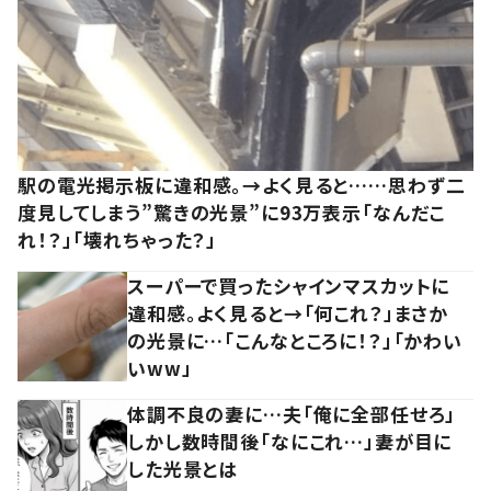
駅の電光掲示板に違和感。→よく見ると……思わず二
度見してしまう”驚きの光景”に93万表示「なんだこ
れ！？」「壊れちゃった？」
スーパーで買ったシャインマスカットに
違和感。よく見ると→「何これ？」まさか
の光景に…「こんなところに！？」「かわい
いww」
体調不良の妻に…夫「俺に全部任せろ」
しかし数時間後「なにこれ…」妻が目に
した光景とは