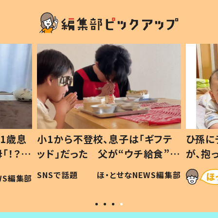
1歳息
小1から不登校、息子は「ギフテ
ひ孫に
「！？」
ッド」だった 父が“ウチ給食”を
が、抱
に「可愛
作り続ける理由とは #令和の親
「涙が
SNSで話題
ほ・とせなNEWS編集部
WS編集部
#令和の子
い」