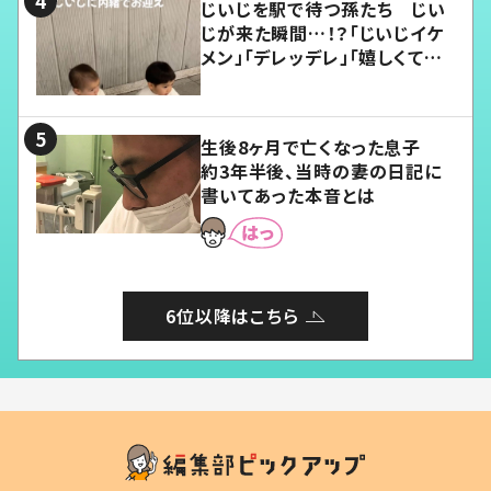
じいじを駅で待つ孫たち じい
じが来た瞬間…！？「じいじイケ
メン」「デレッデレ」「嬉しくて可
愛くてたまらない」「幸せになれ
る」
生後8ヶ月で亡くなった息子
約3年半後、当時の妻の日記に
書いてあった本音とは
6位以降はこちら