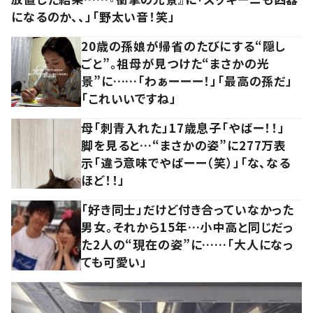
になるのか、、」「野太い音！笑」
20歳の孫娘が帰省のたびにする“隠し
ごと”。祖母が見つけた“まさかの光
景”に……「わぁーーー！」「最高の孫だ」
「これいいですね」
母「刺青入れた」17歳息子「やばー！！」
脚を見ると…“まさかの姿”に277万表
示「違う意味でやばーー（笑）」「な、なる
ほど！！」
「好き同士」だけど付き合っていなかった
男女。それから15年…小中高と同じだっ
た2人の“現在の姿”に……「大人になっ
ても可愛い」