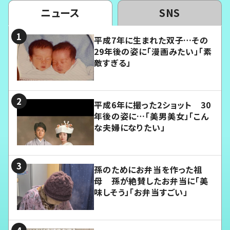
ニュース
SNS
平成7年に生まれた双子…その
29年後の姿に「漫画みたい」「素
敵すぎる」
平成6年に撮った2ショット 30
年後の姿に…「美男美女」「こん
な夫婦になりたい」
孫のためにお弁当を作った祖
母 孫が絶賛したお弁当に「美
味しそう」「お弁当すごい」