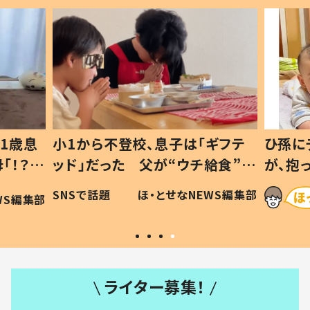
1歳息
小1から不登校、息子は「ギフテ
ひ孫に
「！？」
ッド」だった 父が“ウチ給食”を
が、抱
に「可愛
作り続ける理由とは #令和の親
「涙が
SNSで話題
ほ・とせなNEWS編集部
WS編集部
#令和の子
い」
ライター募集！