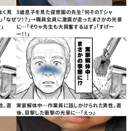
よく見
3歳息子を見た保育園の先生「何そのTシャ
」「なぜ
ツ！？」→職員全員に激震が走ったまさかの光景
」
に…「そりゃ先生も大興奮するはず」「すげー
ー！！」
性。直
実家解体中…作業員に話しかけられた男性。直
後、目撃した衝撃の光景に…「えっ」