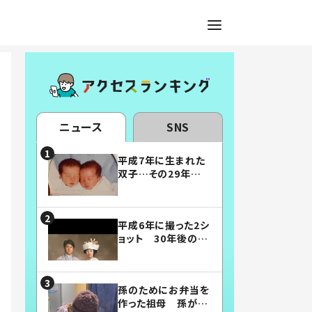
ニュース
SNS
平成7年に生まれた
双子…その29年後
の姿に「漫画みたい」
「素敵すぎる」
平成6年に撮った2シ
ョット 30年後の姿
に…「美男美女」「こ
んな夫婦になりた
い」
孫のためにお弁当を
作った祖母 孫が絶