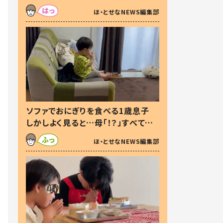
た本音とは
ほ・とせなNEWS編集部
ソファでおにぎりを食べる1歳息子
しかしよく見ると…母「！？」すべてを
察した母の投稿に「可愛いから許
ほ・とせなNEWS編集部
す！」「現行犯〜」