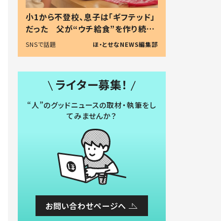
小1から不登校、息子は「ギフテッド」
だった 父が“ウチ給食”を作り続け
る理由とは #令和の親 #令和の子
SNSで話題
ほ・とせなNEWS編集部
ライター募集！
“人”のグッドニュースの取材・執筆をし
てみませんか？
お問い合わせページへ