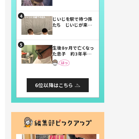
賛したお弁当に「美
味しそう」「お弁当す
ごい」
じいじを駅で待つ孫
たち じいじが来た
瞬間…！？「じいじイ
ケメン」「デレッデレ」
「嬉しくて可愛くてた
生後8ヶ月で亡くなっ
まらない」「幸せにな
た息子 約3年半
れる」
後、当時の妻の日記
に書いてあった本音
とは
6位以降はこちら