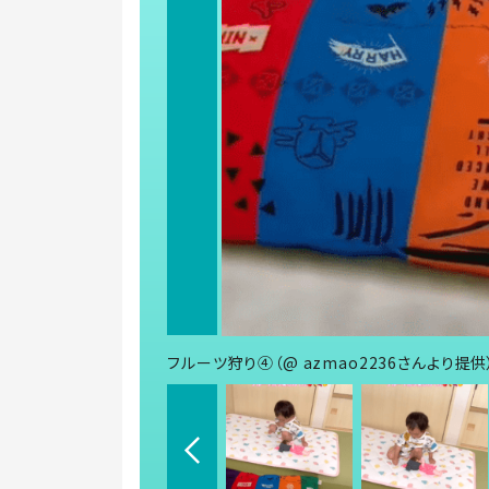
フルーツ狩り④（@ azmao2236さんより提供