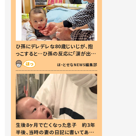
ひ孫にデレデレな80歳じいじが、抱
っこすると…ひ孫の反応に「涙が出ま
した」「可愛くて仕方ない」
ほ・とせなNEWS編集部
生後8ヶ月で亡くなった息子 約3年
半後、当時の妻の日記に書いてあっ