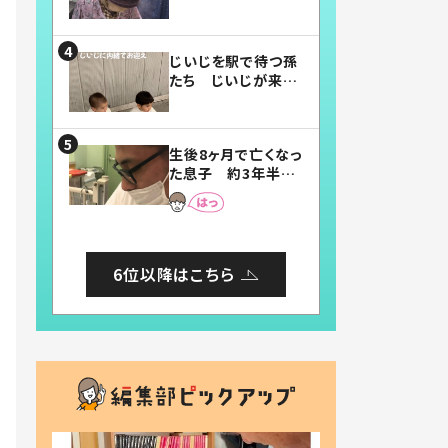
賛したお弁当に「美
味しそう」「お弁当す
ごい」
じいじを駅で待つ孫
たち じいじが来た
瞬間…！？「じいじイ
ケメン」「デレッデレ」
「嬉しくて可愛くてた
生後8ヶ月で亡くなっ
まらない」「幸せにな
た息子 約3年半
れる」
後、当時の妻の日記
に書いてあった本音
とは
6位以降はこちら