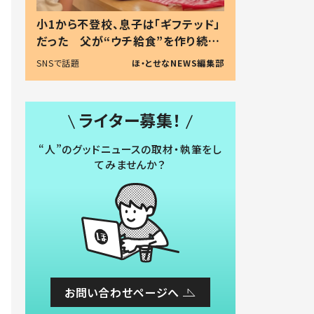
小1から不登校、息子は「ギフテッド」
だった 父が“ウチ給食”を作り続け
る理由とは #令和の親 #令和の子
SNSで話題
ほ・とせなNEWS編集部
ライター募集！
“人”のグッドニュースの取材・執筆をし
てみませんか？
お問い合わせページへ