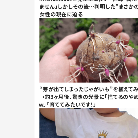
ません」しかしその後…判明した”まさかの
女性の現在に迫る
“芽が出てしまったじゃがいも”を植えて
→約3ヶ月後、驚きの光景に「捨てるのや
ｗ」「育ててみたいです！」