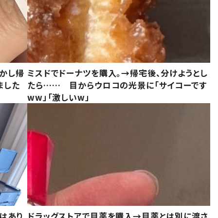
しかし帰
ミスドでドーナツを購入。→帰宅後、分けようとし
ました
たら…… 目からウロコの光景に「サイコーです
ww」「激しいw」
はあり
ドラッグストアで目薬を購入→目薬とは別に渡さ