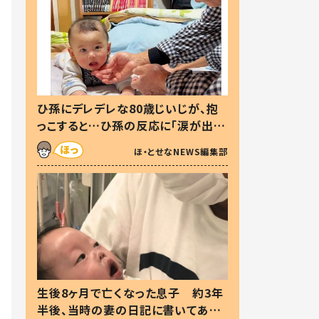
ひ孫にデレデレな80歳じいじが、抱
っこすると…ひ孫の反応に「涙が出ま
した」「可愛くて仕方ない」
ほ・とせなNEWS編集部
生後8ヶ月で亡くなった息子 約3年
半後、当時の妻の日記に書いてあっ