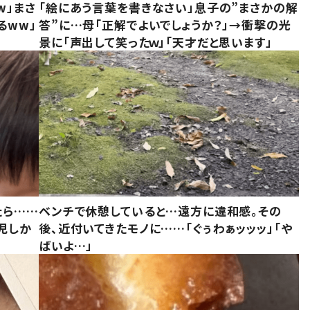
w」まさ
「絵にあう言葉を書きなさい」息子の”まさかの解
るww」
答”に…母「正解でよいでしょうか？」→衝撃の光
景に「声出して笑ったｗ」「天才だと思います」
たら……
ベンチで休憩していると…遠方に違和感。その
児しか
後、近付いてきたモノに……「ぐぅわぁッッッ」「や
ばいよ…」