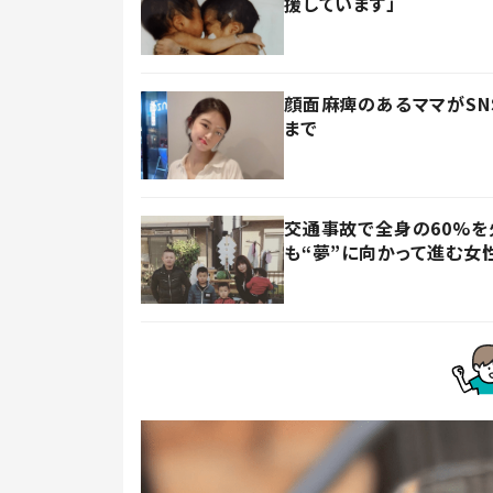
援しています」
顔面麻痺のあるママがSN
まで
交通事故で全身の60%
も“夢”に向かって進む女