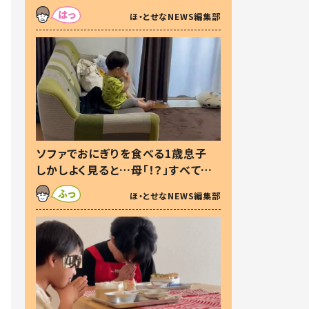
た本音とは
ほ・とせなNEWS編集部
ソファでおにぎりを食べる1歳息子
しかしよく見ると…母「！？」すべてを
察した母の投稿に「可愛いから許
ほ・とせなNEWS編集部
す！」「現行犯〜」