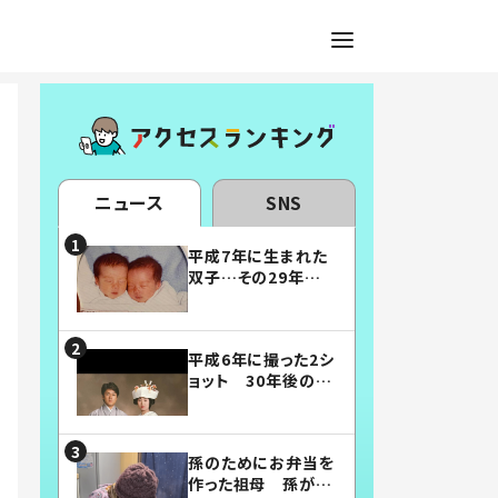
ニュース
SNS
平成7年に生まれた
双子…その29年後
の姿に「漫画みたい」
「素敵すぎる」
平成6年に撮った2シ
ョット 30年後の姿
に…「美男美女」「こ
んな夫婦になりた
い」
孫のためにお弁当を
作った祖母 孫が絶