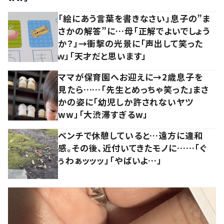
「絵にあう言葉を書きなさい」息子の”ま
さかの解答”に…母「正解でよいでしょう
か？」→衝撃の光景に「声出して笑った
ｗ」「天才だと思います」
ママが保育園へお迎えに→2歳息子を
見たら……「先生とめっちゃ笑った」まさ
かの姿に「幼児しか許されないヤツ
ww」「大渋滞すぎるw」
ベンチで休憩していると…遠方に違和
感。その後、近付いてきたモノに……「ぐ
ぅわぁッッッ」「やばいよ…」