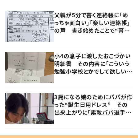
父親が5分で書く連絡帳に「め
っちゃ面白い」「楽しい連絡帳」
の声 書き始めたことで“育児
に変化”も
小4の息子に渡したおこづかい
明細書 その内容に「こういう
勉強小学校とかでして欲しい」
「社会勉強になりますね」の声
3歳になる娘のためにパパが作
った“誕生日用ドレス” その
出来上がりに「素敵パパ選手権
優勝」「パパさんカッコいい」の
声