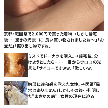
京都・祇園祭で2,000円で買った着物→しかし帰宅
後…“驚きの光景”に「良い買い物されましたね～」「お
宝だ」「掘り出し物ですね」
ミスドでドーナツを購入。→帰宅後、分
けようとしたら…… 目からウロコの光
景に「サイコーですww」「激しいw」
胸部に違和感を覚えた女性。→医師「異
常はありません」しかしその後…判明し
た”まさかの病”。女性の現在に迫る