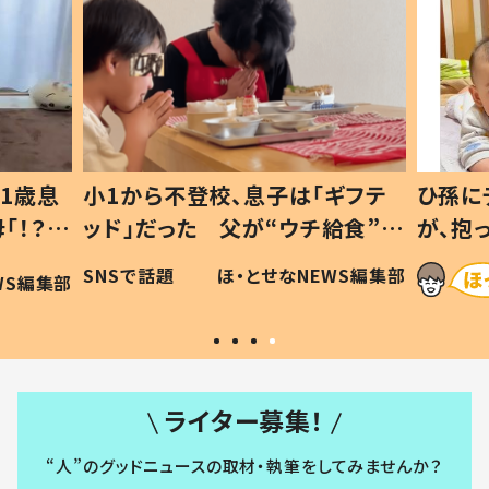
1歳息
小1から不登校、息子は「ギフテ
ひ孫に
「！？」
ッド」だった 父が“ウチ給食”を
が、抱
に「可愛
作り続ける理由とは #令和の親
「涙が
SNSで話題
ほ・とせなNEWS編集部
WS編集部
#令和の子
い」
ライター募集！
“人”のグッドニュースの取材・執筆をしてみませんか？