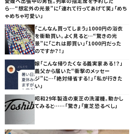
愛媛へ出張中の男性。列車の指定席を予約した
ら…“想定外の光景”に「連れて行ってあげて笑」「めち
ゃめちゃ可愛い」
「こんなん買ってしまう」1000円の浴衣
を衝動買い。よく見ると…“驚きの光
景”に「これは即買い」「1000円だった
のですか？！」
嫁「こんな帰りたくなる義実家ある！？」
義父から届いた“衝撃のメッセー
ジ”に…「絶対帰省する！」「私が行きた
い」
昭和29年製造の東芝の洗濯機。動かし
てみると……「驚き」「東芝恐るべし」