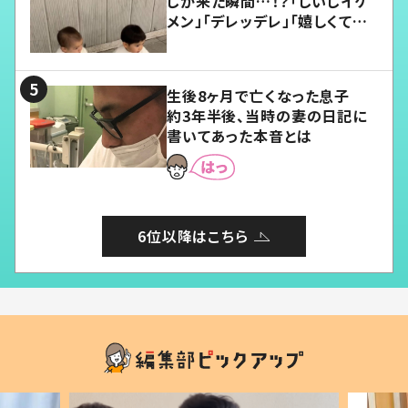
じが来た瞬間…！？「じいじイケ
メン」「デレッデレ」「嬉しくて可
愛くてたまらない」「幸せになれ
る」
生後8ヶ月で亡くなった息子
約3年半後、当時の妻の日記に
書いてあった本音とは
6位以降はこちら