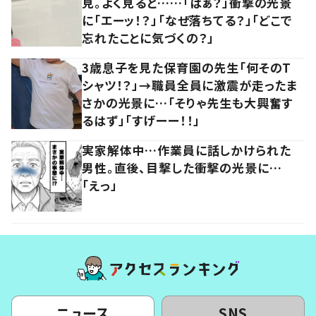
見。よく見ると……「はぁ？」衝撃の光景
に「エーッ！？」「なぜ落ちてる？」「どこで
忘れたことに気づくの？」
3歳息子を見た保育園の先生「何そのT
シャツ！？」→職員全員に激震が走ったま
さかの光景に…「そりゃ先生も大興奮す
るはず」「すげーー！！」
実家解体中…作業員に話しかけられた
男性。直後、目撃した衝撃の光景に…
「えっ」
ニュース
SNS