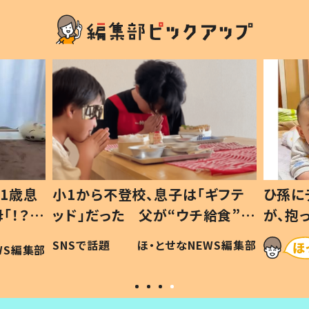
1歳息
小1から不登校、息子は「ギフテ
ひ孫に
「！？」
ッド」だった 父が“ウチ給食”を
が、抱
に「可愛
作り続ける理由とは #令和の親
「涙が
SNSで話題
ほ・とせなNEWS編集部
WS編集部
#令和の子
い」