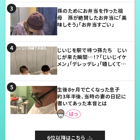
孫のためにお弁当を作った祖
母 孫が絶賛したお弁当に「美
味しそう」「お弁当すごい」
じいじを駅で待つ孫たち じい
じが来た瞬間…！？「じいじイケ
メン」「デレッデレ」「嬉しくて可
愛くてたまらない」「幸せになれ
る」
生後8ヶ月で亡くなった息子
約3年半後、当時の妻の日記に
書いてあった本音とは
6位以降はこちら