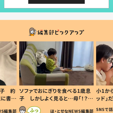
1歳息
小1から不登校、息子は「ギフテ
ひ孫に
「！？」
ッド」だった 父が“ウチ給食”を
が、抱
に「可愛
作り続ける理由とは #令和の親
「涙が
SNSで話題
ほ・とせなNEWS編集部
WS編集部