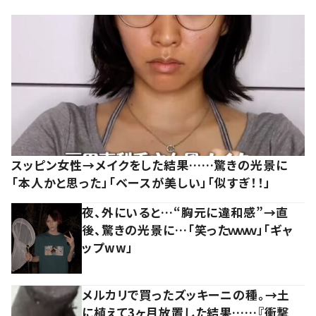
スッピン女性→メイクをした結果……驚きの光景に
「本人かと思った」「ベースが美しい」「似すぎ！！」
夜、外にいると…“胸元に違和感”→直
後、驚きの光景に…「笑ったｗｗｗ」「ギャ
ップww」
メルカリで買ったズッキーニの種。→土
に植えて3ヶ月放置した結果……『衝撃