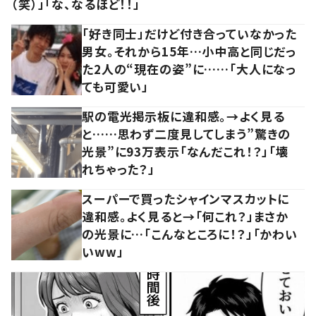
（笑）」「な、なるほど！！」
「好き同士」だけど付き合っていなかった
男女。それから15年…小中高と同じだっ
た2人の“現在の姿”に……「大人になっ
ても可愛い」
駅の電光掲示板に違和感。→よく見る
と……思わず二度見してしまう”驚きの
光景”に93万表示「なんだこれ！？」「壊
れちゃった？」
スーパーで買ったシャインマスカットに
違和感。よく見ると→「何これ？」まさか
の光景に…「こんなところに！？」「かわい
いww」