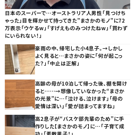
日本のスーパーで…オーストラリア人男性「見つけち
ゃった」目を輝かせて持ってきた”まさかのモノ”に72
万表示「ウケるw」「すげえものみつけたねw」「買わず
にいられない！」
豪雨の中、帰宅した小4息子。→しかし
よく見ると…まさかの姿に「何が起こっ
た？」「中止は正解」
高齢の母が10泊して帰った後、棚を開け
ると……→想像していなかった“まさか
の光景”に…「泣ける、泣けます」「母の
愛情は深い」「愛が詰まってますね」
高2息子が“バスケ部先輩のため”に手
作りした【まさかのモノ】に…「子育て成
功」「素敵男子！」