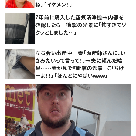
ね」「イケメン！」
7年前に購入した空気清浄機→内部を
確認したら…衝撃の光景に「怖すぎてゾ
クッとしました…」
立ち会い出産中…妻「助産師さんに、い
きみたいって言って！」→夫に頼んだ結
果……妻が見た『衝撃の光景』に「ちげ
ーよ！！」「ほんとにやばいｗｗｗ」