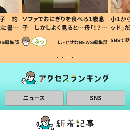
1歳息
小1から不登校、息子は「ギフテ
ひ孫に
「！？」
ッド」だった 父が“ウチ給食”を
が、抱
に「可愛
作り続ける理由とは #令和の親
「涙が
SNSで話題
ほ・とせなNEWS編集部
WS編集部
#令和の子
い」
ニュース
SNS