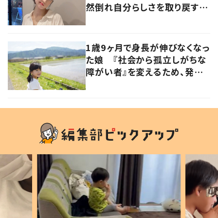
然倒れ自分らしさを取り戻すま
で
1歳9ヶ月で身長が伸びなくなっ
た娘 『社会から孤立しがちな
障がい者』を変えるため、発信
を続ける母と娘に迫る