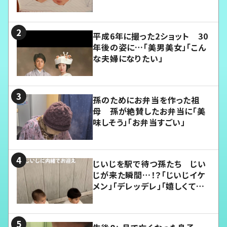
平成6年に撮った2ショット 30
年後の姿に…「美男美女」「こん
な夫婦になりたい」
孫のためにお弁当を作った祖
母 孫が絶賛したお弁当に「美
味しそう」「お弁当すごい」
じいじを駅で待つ孫たち じい
じが来た瞬間…！？「じいじイケ
メン」「デレッデレ」「嬉しくて可
愛くてたまらない」「幸せになれ
る」