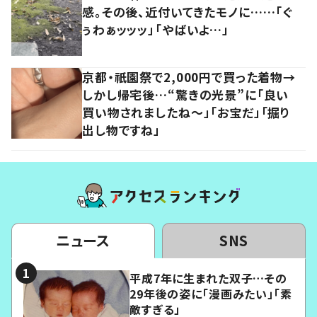
感。その後、近付いてきたモノに……「ぐ
ぅわぁッッッ」「やばいよ…」
京都・祇園祭で2,000円で買った着物→
しかし帰宅後…“驚きの光景”に「良い
買い物されましたね～」「お宝だ」「掘り
出し物ですね」
ニュース
SNS
平成7年に生まれた双子…その
29年後の姿に「漫画みたい」「素
敵すぎる」