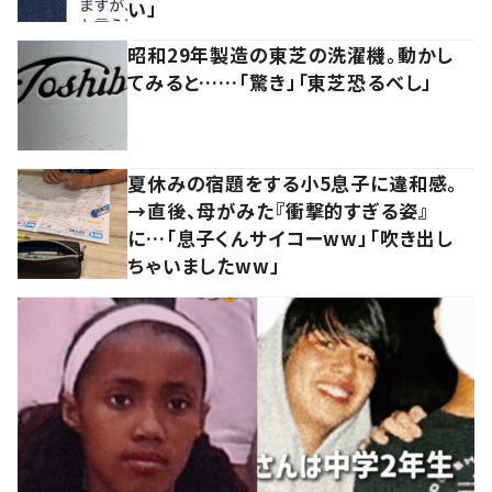
い」
昭和29年製造の東芝の洗濯機。動かし
てみると……「驚き」「東芝恐るべし」
夏休みの宿題をする小5息子に違和感。
→直後、母がみた『衝撃的すぎる姿』
に…「息子くんサイコーww」「吹き出し
ちゃいましたww」