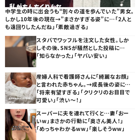
中学生の時に出会うも“別々の道を歩んでいた”男女。
しかし10年後の現在→”まさかすぎる姿”に…「2人と
も遠回りしたんだね」「素敵過ぎる」
スタバでワッフルを注文した女性。しか
しその後、SNSが騒然とした投稿に…
「知らなかった」「ヤバい安い」
産婦人科で看護師さんに「綺麗なお顔」
と言われた赤ちゃん。→成長後の姿に…
「将来有望すぎる」「クリクリのお目目で
可愛い」「渋い～！」
スーパーに夫を連れて行くと…妻「おー
いw」まさかの行動に「奥さん美人！」
「めっちゃわかるww」「楽しそうww」