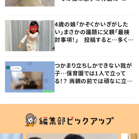
るよその気持ち」「うちの子も！」
の声
4歳の娘「かぞくかいぎがした
い」まさかの議題に父親「最検
討事項！」 投稿すると…多くの
意見が寄せられる！
つかまり立ちしかできない我が
子…保育園では1人で立って
る！？ 両親の前では頑なに立た
ない1歳児が可愛すぎる…！