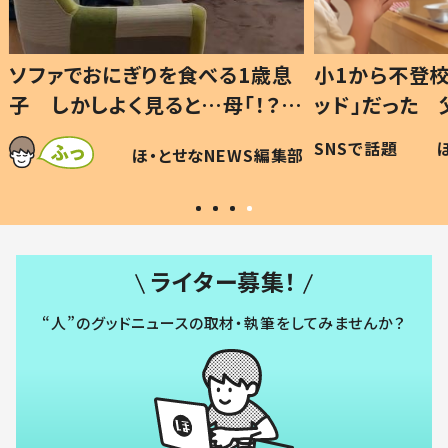
1歳息
小1から不登校、息子は「ギフテ
ひ孫に
「！？」
ッド」だった 父が“ウチ給食”を
が、抱
に「可愛
作り続ける理由とは #令和の親
「涙が
SNSで話題
ほ・とせなNEWS編集部
WS編集部
#令和の子
い」
ライター募集！
“人”のグッドニュースの取材・執筆をしてみませんか？