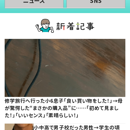
ニュース
SNS
修学旅行へ行った小6息子「良い買い物をした！」→母
が驚愕した“まさかの購入品”に……「初めて見まし
た！」「いいセンス」「素晴らしい！」
小中高で男子校だった男性→学生の頃