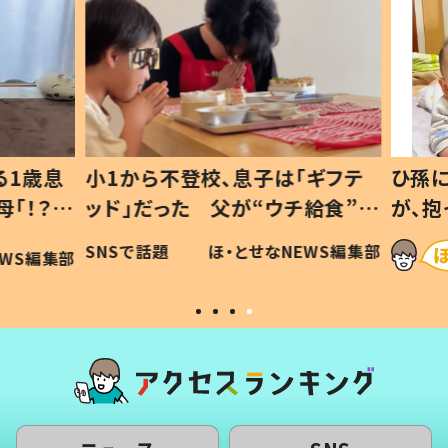
1歳息
小1から不登校、息子は「ギフテ
ひ孫に
「！？」
ッド」だった 父が“ウチ給食”を
が、抱
に「可愛
作り続ける理由とは #令和の親
「涙が
SNSで話題
ほ・とせなNEWS編集部
WS編集部
#令和の子
い」