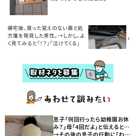
帰宅後、貰った覚えのない薬と処
方箋を発見した男性。→しかし、よ
く見てみると「！？」「泣けてくる」
息子「何回行ったら幼稚園お休
み？」母「4回だよ」と伝えると…
→その後の息子の行動に「わか