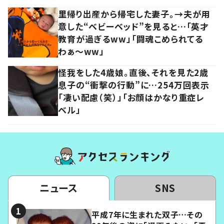
里帰り出産から帰宅した妻子。→夫が用
意した“ベビーベッド”を見ると…「英才
教育が過ぎるww」「闘魂こめられてる
わぁ～ww」
怪我をした4歳娘。直後、それを見た2歳
息子の“衝撃の行動”に…254万回表示
「凄い配慮（笑）」「お顔はかなり重症レ
ベル」
ニュース
SNS
平成7年に生まれた双子…その