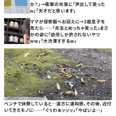
か？」→衝撃の光景に「声出して笑った
ｗ」「天才だと思います」
ママが保育園へお迎えに→2歳息子を
見たら……「先生とめっちゃ笑った」まさ
かの姿に「幼児しか許されないヤツ
ww」「大渋滞すぎるw」
ベンチで休憩していると…遠方に違和感。その後、近付
いてきたモノに……「ぐぅわぁッッッ」「やばいよ…」