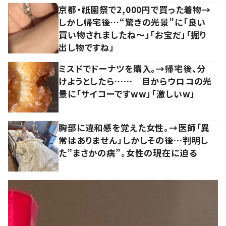
京都・祇園祭で2,000円で買った着物→
しかし帰宅後…“驚きの光景”に「良い
買い物されましたね～」「お宝だ」「掘り
出し物ですね」
ミスドでドーナツを購入。→帰宅後、分
けようとしたら…… 目からウロコの光
景に「サイコーですww」「激しいw」
胸部に違和感を覚えた女性。→医師「異
常はありません」しかしその後…判明し
た”まさかの病”。女性の現在に迫る