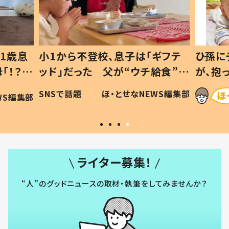
1歳息
小1から不登校、息子は「ギフテ
ひ孫に
「！？」
ッド」だった 父が“ウチ給食”を
が、抱
に「可愛
作り続ける理由とは #令和の親
「涙が
SNSで話題
ほ・とせなNEWS編集部
WS編集部
#令和の子
い」
ライター募集！
“人”のグッドニュースの取材・執筆をしてみませんか？