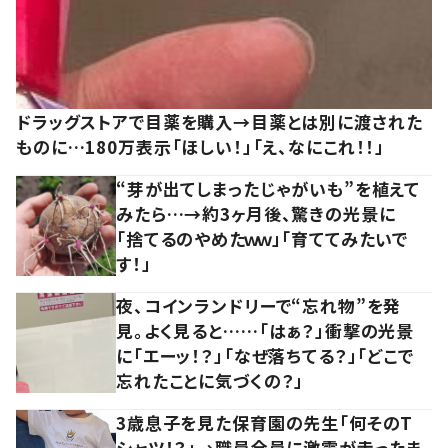
ドラッグストアで目薬を購入→目薬とは別に渡された
ものに…180万表示「ほしい！」「え、なにこれ！！」
“芽が出てしまったじゃがいも”を植えて
みたら…→約3ヶ月後、驚きの光景に
「捨てるのやめたｗｗ」「育ててみたいで
す！」
夜、コインランドリーで“忘れ物”を発
見。よく見ると……「はぁ？」衝撃の光景
に「エーッ！？」「なぜ落ちてる？」「どこで
忘れたことに気づくの？」
3歳息子を見た保育園の先生「何そのT
シャツ！？」→職員全員に激震が走ったま