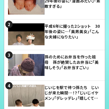
29年後の姿に「漫画みたい」「素
敵すぎる」
平成6年に撮った2ショット 30
年後の姿に…「美男美女」「こん
な夫婦になりたい」
孫のためにお弁当を作った祖
母 孫が絶賛したお弁当に「美
味しそう」「お弁当すごい」
じいじを駅で待つ孫たち じい
じが来た瞬間…！？「じいじイケ
メン」「デレッデレ」「嬉しくて可
愛くてたまらない」「幸せになれ
る」