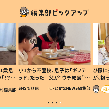
1歳息
小1から不登校、息子は「ギフテ
ひ孫に
「！？」
ッド」だった 父が“ウチ給食”を
が、抱
に「可愛
作り続ける理由とは #令和の親
「涙が
SNSで話題
ほ・とせなNEWS編集部
WS編集部
#令和の子
い」