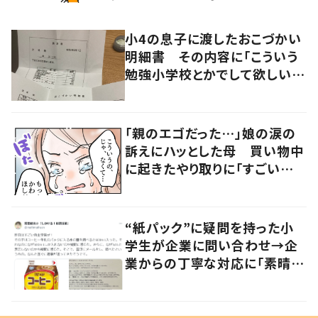
小4の息子に渡したおこづかい
明細書 その内容に「こういう
勉強小学校とかでして欲しい」
「社会勉強になりますね」の声
「親のエゴだった…」娘の涙の
訴えにハッとした母 買い物中
に起きたやり取りに「すごい分
かる」「改めて気付かされた」
“紙パック”に疑問を持った小
学生が企業に問い合わせ→企
業からの丁寧な対応に「素晴ら
しい」の声