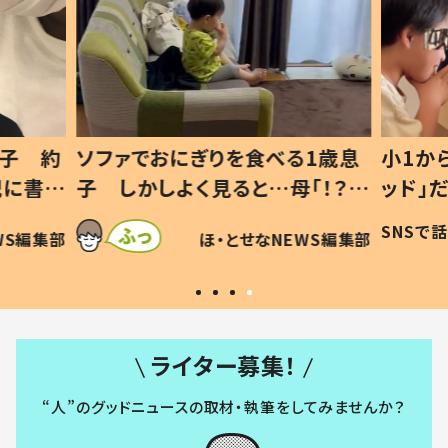
1歳息
小1から不登校、息子は「ギフテ
ひ孫に
「！？」
ッド」だった 父が“ウチ給食”を
が、抱
に「可愛
作り続ける理由とは #令和の親
「涙が
SNSで話題
ほ・とせなNEWS編集部
WS編集部
#令和の子
い」
ライター募集！
“人”のグッドニュースの取材・執筆をしてみませんか？