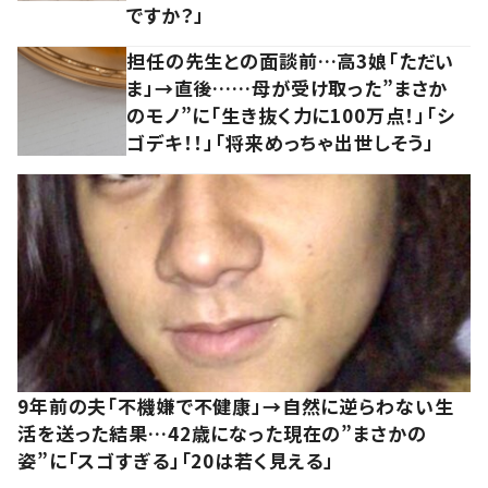
ですか？」
担任の先生との面談前…高3娘「ただい
ま」→直後……母が受け取った”まさか
のモノ”に「生き抜く力に100万点！」「シ
ゴデキ！！」「将来めっちゃ出世しそう」
9年前の夫「不機嫌で不健康」→自然に逆らわない生
活を送った結果…42歳になった現在の”まさかの
姿”に「スゴすぎる」「20は若く見える」