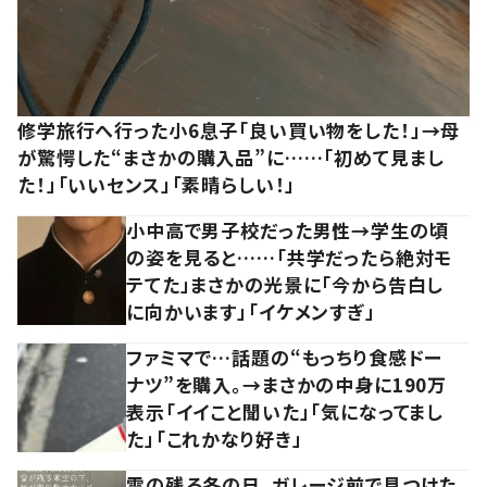
修学旅行へ行った小6息子「良い買い物をした！」→母
が驚愕した“まさかの購入品”に……「初めて見まし
た！」「いいセンス」「素晴らしい！」
小中高で男子校だった男性→学生の頃
の姿を見ると……「共学だったら絶対モ
テてた」まさかの光景に「今から告白し
に向かいます」「イケメンすぎ」
ファミマで…話題の“もっちり食感ドー
ナツ”を購入。→まさかの中身に190万
表示「イイこと聞いた」「気になってまし
た」「これかなり好き」
雪の残る冬の日、ガレージ前で見つけた