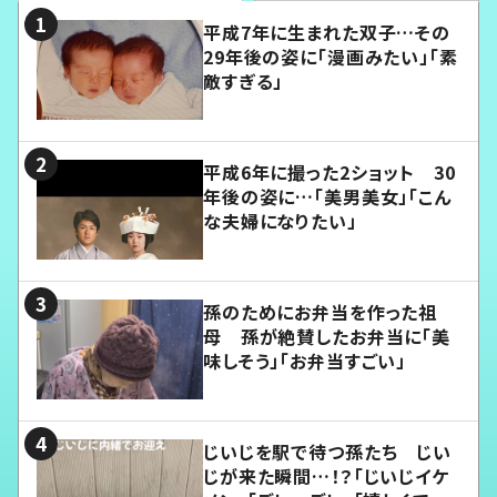
平成7年に生まれた双子…その
29年後の姿に「漫画みたい」「素
敵すぎる」
平成6年に撮った2ショット 30
年後の姿に…「美男美女」「こん
な夫婦になりたい」
孫のためにお弁当を作った祖
母 孫が絶賛したお弁当に「美
味しそう」「お弁当すごい」
じいじを駅で待つ孫たち じい
じが来た瞬間…！？「じいじイケ