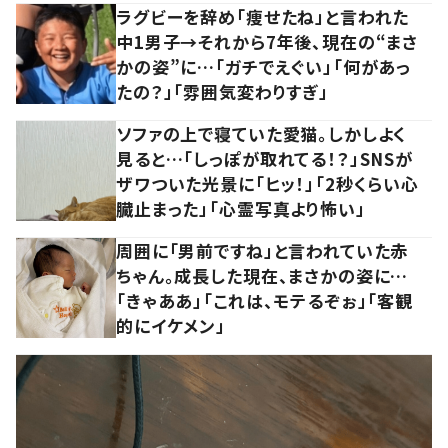
ラグビーを辞め「痩せたね」と言われた
中1男子→それから7年後、現在の“まさ
かの姿”に…「ガチでえぐい」「何があっ
たの？」「雰囲気変わりすぎ」
ソファの上で寝ていた愛猫。しかしよく
見ると…「しっぽが取れてる！？」SNSが
ザワついた光景に「ヒッ！」「2秒くらい心
臓止まった」「心霊写真より怖い」
周囲に「男前ですね」と言われていた赤
ちゃん。成長した現在、まさかの姿に…
「きゃああ」「これは、モテるぞぉ」「客観
的にイケメン」