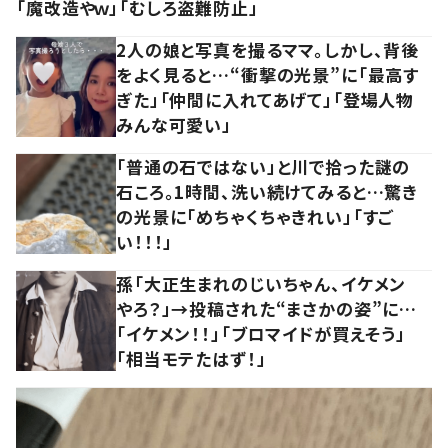
「魔改造やｗ」「むしろ盗難防止」
2人の娘と写真を撮るママ。しかし、背後
をよく見ると…“衝撃の光景”に「最高す
ぎた」「仲間に入れてあげて」「登場人物
みんな可愛い」
「普通の石ではない」と川で拾った謎の
石ころ。1時間、洗い続けてみると…驚き
の光景に「めちゃくちゃきれい」「すご
い！！！」
孫「大正生まれのじいちゃん、イケメン
やろ？」→投稿された“まさかの姿”に…
「イケメン！！」「ブロマイドが買えそう」
「相当モテたはず！」