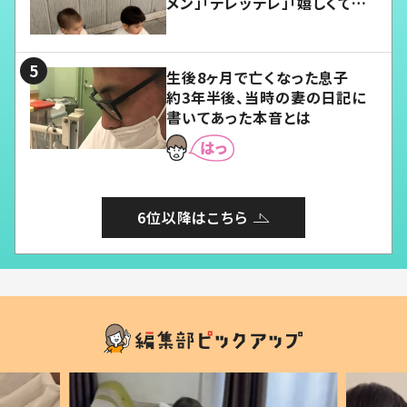
メン」「デレッデレ」「嬉しくて可
愛くてたまらない」「幸せになれ
る」
生後8ヶ月で亡くなった息子
約3年半後、当時の妻の日記に
書いてあった本音とは
6位以降はこちら