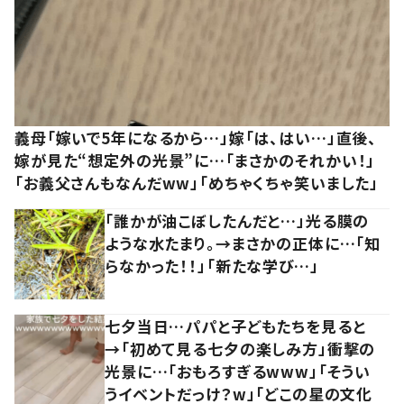
義母「嫁いで5年になるから…」嫁「は、はい…」直後、
嫁が見た“想定外の光景”に…「まさかのそれかい！」
「お義父さんもなんだww」「めちゃくちゃ笑いました」
「誰かが油こぼしたんだと…」光る膜の
ような水たまり。→まさかの正体に…「知
らなかった！！」「新たな学び…」
七夕当日…パパと子どもたちを見ると
→「初めて見る七夕の楽しみ方」衝撃の
光景に…「おもろすぎるwww」「そうい
うイベントだっけ？w」「どこの星の文化