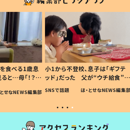
1歳息
小1から不登校、息子は「ギフテ
ひ孫に
「！？」
ッド」だった 父が“ウチ給食”を
が、抱
に「可愛
作り続ける理由とは #令和の親
「涙が
SNSで話題
ほ・とせなNEWS編集部
WS編集部
#令和の子
い」