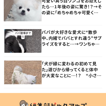
可愛い真っ白ワンコをお迎えし
たら…1年後の姿に驚き！？→そ
の姿に「めちゃめちゃ可愛くて
笑いました」「個性が光ってる」
の声
パパが大好きな愛犬に“散歩
中、内緒でパパとすれ違う”サプ
ライズをすると…→ワンちゃん
の反応に「可愛すぎる」「賢い
子」の声
「犬が緑に変わるの初めて見
た」遊びから帰ってくると体中
が大変なことに…！？ “小さい
秋を見つけた犬”が可愛い…！