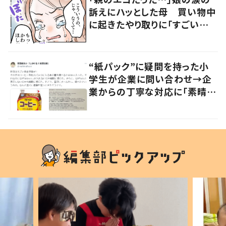
訴えにハッとした母 買い物中
に起きたやり取りに「すごい分
かる」「改めて気付かされた」
“紙パック”に疑問を持った小
学生が企業に問い合わせ→企
業からの丁寧な対応に「素晴ら
しい」の声