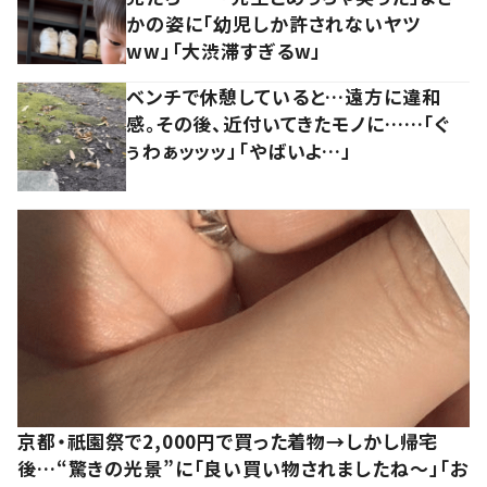
かの姿に「幼児しか許されないヤツ
ww」「大渋滞すぎるw」
ベンチで休憩していると…遠方に違和
感。その後、近付いてきたモノに……「ぐ
ぅわぁッッッ」「やばいよ…」
京都・祇園祭で2,000円で買った着物→しかし帰宅
後…“驚きの光景”に「良い買い物されましたね～」「お