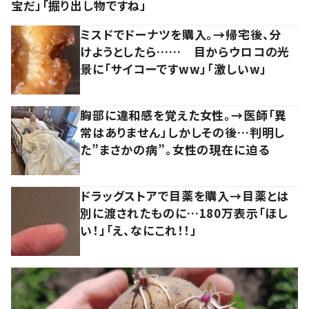
宝だ」「掘り出し物ですね」
ミスドでドーナツを購入。→帰宅後、分
けようとしたら…… 目からウロコの光
景に「サイコーですww」「激しいw」
胸部に違和感を覚えた女性。→医師「異
常はありません」しかしその後…判明し
た”まさかの病”。女性の現在に迫る
ドラッグストアで目薬を購入→目薬とは
別に渡されたものに…180万表示「ほし
い！」「え、なにこれ！！」