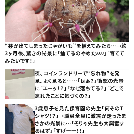
“芽が出てしまったじゃがいも”を植えてみたら…→約
3ヶ月後、驚きの光景に「捨てるのやめたｗｗ」「育てて
みたいです！」
夜、コインランドリーで“忘れ物”を発
見。よく見ると……「はぁ？」衝撃の光景
に「エーッ！？」「なぜ落ちてる？」「どこで
忘れたことに気づくの？」
3歳息子を見た保育園の先生「何そのT
シャツ！？」→職員全員に激震が走ったま
さかの光景に…「そりゃ先生も大興奮す
るはず」「すげーー！！」