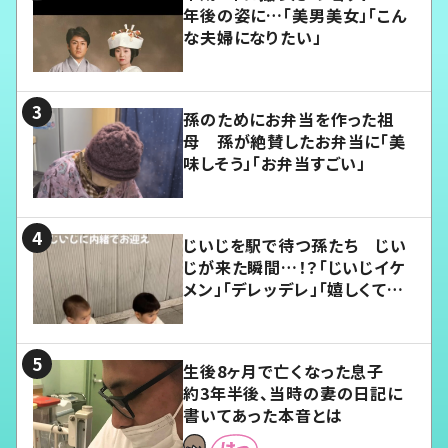
年後の姿に…「美男美女」「こん
な夫婦になりたい」
孫のためにお弁当を作った祖
母 孫が絶賛したお弁当に「美
味しそう」「お弁当すごい」
じいじを駅で待つ孫たち じい
じが来た瞬間…！？「じいじイケ
メン」「デレッデレ」「嬉しくて可
愛くてたまらない」「幸せになれ
る」
生後8ヶ月で亡くなった息子
約3年半後、当時の妻の日記に
書いてあった本音とは