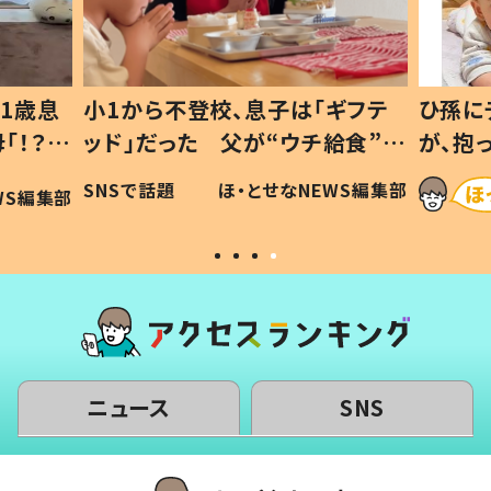
1歳息
小1から不登校、息子は「ギフテ
ひ孫に
「！？」
ッド」だった 父が“ウチ給食”を
が、抱
に「可愛
作り続ける理由とは #令和の親
「涙が
SNSで話題
ほ・とせなNEWS編集部
WS編集部
#令和の子
い」
ニュース
SNS