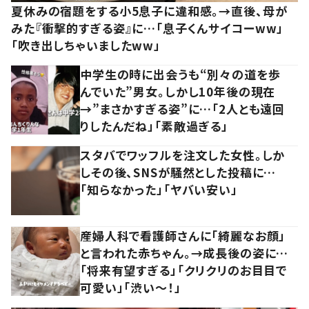
夏休みの宿題をする小5息子に違和感。→直後、母が
みた『衝撃的すぎる姿』に…「息子くんサイコーww」
「吹き出しちゃいましたww」
中学生の時に出会うも“別々の道を歩
んでいた”男女。しかし10年後の現在
→”まさかすぎる姿”に…「2人とも遠回
りしたんだね」「素敵過ぎる」
スタバでワッフルを注文した女性。しか
しその後、SNSが騒然とした投稿に…
「知らなかった」「ヤバい安い」
産婦人科で看護師さんに「綺麗なお顔」
と言われた赤ちゃん。→成長後の姿に…
「将来有望すぎる」「クリクリのお目目で
可愛い」「渋い～！」