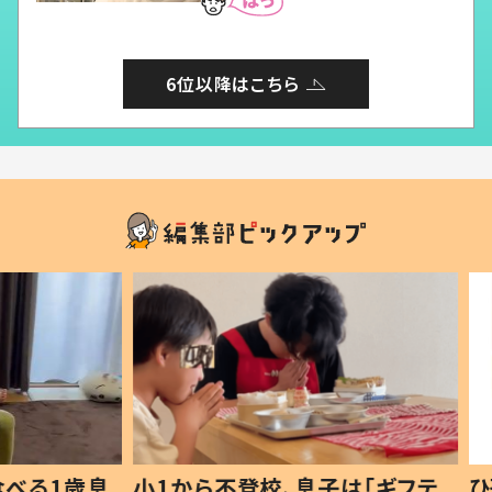
6位以降はこちら
1歳息
小1から不登校、息子は「ギフテ
ひ孫に