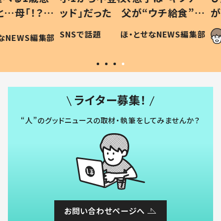
「！？」
ッド」だった 父が“ウチ給食”を
が、抱
に「可愛
作り続ける理由とは #令和の親
「涙が
SNSで話題
ほ・とせなNEWS編集部
WS編集部
#令和の子
い」
ライター募集！
“人”のグッドニュースの取材・執筆をしてみませんか？
お問い合わせページへ