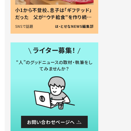
小1から不登校、息子は「ギフテッド」
だった 父が“ウチ給食”を作り続け
る理由とは #令和の親 #令和の子
SNSで話題
ほ・とせなNEWS編集部
ライター募集！
“人”のグッドニュースの取材・執筆をし
てみませんか？
お問い合わせページへ