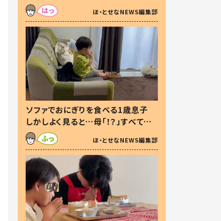
た本音とは
ほ・とせなNEWS編集部
ソファでおにぎりを食べる1歳息子
しかしよく見ると…母「！？」すべてを
察した母の投稿に「可愛いから許
ほ・とせなNEWS編集部
す！」「現行犯〜」