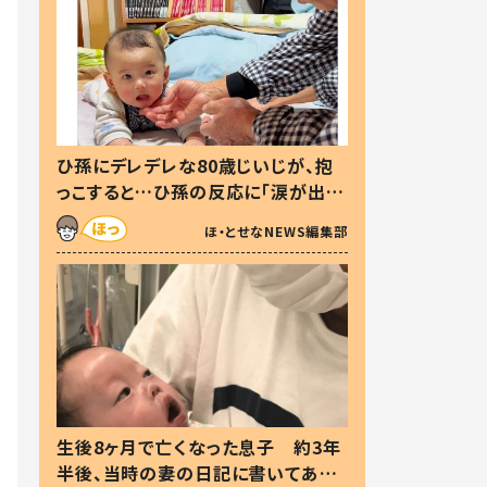
ひ孫にデレデレな80歳じいじが、抱
っこすると…ひ孫の反応に「涙が出ま
した」「可愛くて仕方ない」
ほ・とせなNEWS編集部
生後8ヶ月で亡くなった息子 約3年
半後、当時の妻の日記に書いてあっ