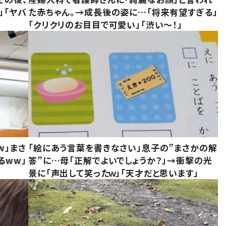
」「ヤバ
た赤ちゃん。→成長後の姿に…「将来有望すぎる」
「クリクリのお目目で可愛い」「渋い～！」
w」まさ
「絵にあう言葉を書きなさい」息子の”まさかの解
るww」
答”に…母「正解でよいでしょうか？」→衝撃の光
景に「声出して笑ったｗ」「天才だと思います」