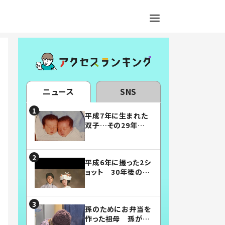
ニュース
SNS
平成7年に生まれた
双子…その29年後
の姿に「漫画みたい」
「素敵すぎる」
平成6年に撮った2シ
ョット 30年後の姿
に…「美男美女」「こ
んな夫婦になりた
い」
孫のためにお弁当を
作った祖母 孫が絶