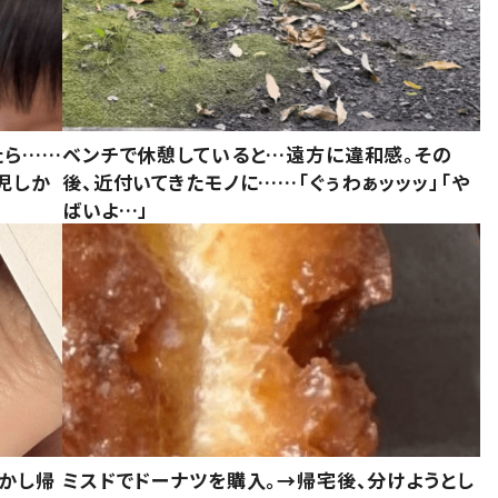
たら……
ベンチで休憩していると…遠方に違和感。その
児しか
後、近付いてきたモノに……「ぐぅわぁッッッ」「や
ばいよ…」
しかし帰
ミスドでドーナツを購入。→帰宅後、分けようとし