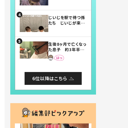
賛したお弁当に「美
味しそう」「お弁当す
ごい」
じいじを駅で待つ孫
たち じいじが来た
瞬間…！？「じいじイ
ケメン」「デレッデレ」
「嬉しくて可愛くてた
生後8ヶ月で亡くなっ
まらない」「幸せにな
た息子 約3年半
れる」
後、当時の妻の日記
に書いてあった本音
とは
6位以降はこちら