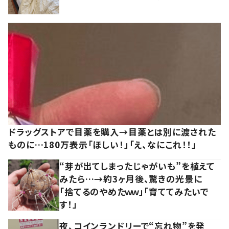
ドラッグストアで目薬を購入→目薬とは別に渡された
ものに…180万表示「ほしい！」「え、なにこれ！！」
“芽が出てしまったじゃがいも”を植えて
みたら…→約3ヶ月後、驚きの光景に
「捨てるのやめたｗｗ」「育ててみたいで
す！」
夜、コインランドリーで“忘れ物”を発