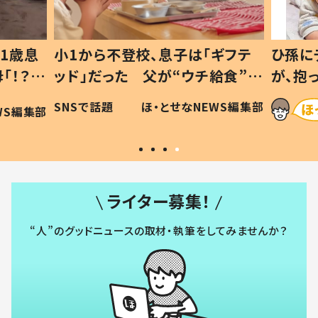
1歳息
小1から不登校、息子は「ギフテ
ひ孫に
「！？」
ッド」だった 父が“ウチ給食”を
が、抱
に「可愛
作り続ける理由とは #令和の親
「涙が
SNSで話題
ほ・とせなNEWS編集部
WS編集部
#令和の子
い」
ライター募集！
“人”のグッドニュースの取材・執筆をしてみませんか？