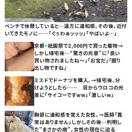
ベンチで休憩していると…遠方に違和感。その後、近付
いてきたモノに……「ぐぅわぁッッッ」「やばいよ…」
京都・祇園祭で2,000円で買った着物→
しかし帰宅後…“驚きの光景”に「良い
買い物されましたね～」「お宝だ」「掘り
出し物ですね」
ミスドでドーナツを購入。→帰宅後、分
けようとしたら…… 目からウロコの光
景に「サイコーですww」「激しいw」
胸部に違和感を覚えた女性。→医師「異
常はありません」しかしその後…判明し
た”まさかの病”。女性の現在に迫る