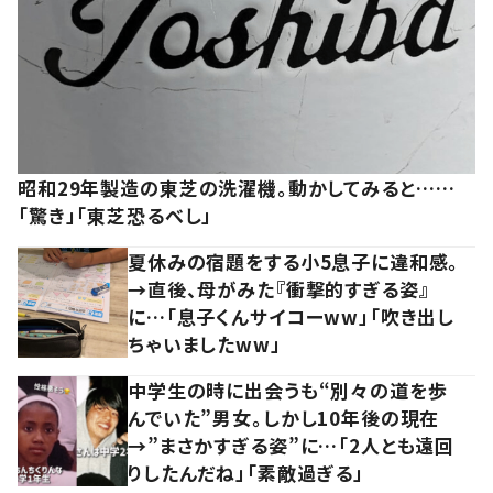
昭和29年製造の東芝の洗濯機。動かしてみると……
「驚き」「東芝恐るべし」
夏休みの宿題をする小5息子に違和感。
→直後、母がみた『衝撃的すぎる姿』
に…「息子くんサイコーww」「吹き出し
ちゃいましたww」
中学生の時に出会うも“別々の道を歩
んでいた”男女。しかし10年後の現在
→”まさかすぎる姿”に…「2人とも遠回
りしたんだね」「素敵過ぎる」