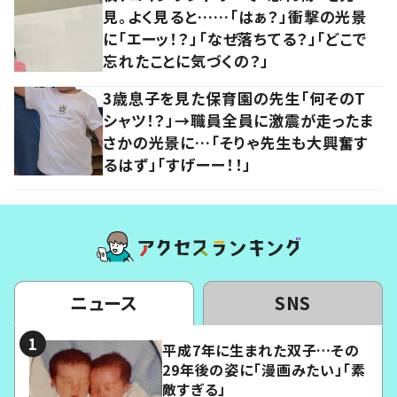
見。よく見ると……「はぁ？」衝撃の光景
に「エーッ！？」「なぜ落ちてる？」「どこで
忘れたことに気づくの？」
3歳息子を見た保育園の先生「何そのT
シャツ！？」→職員全員に激震が走ったま
さかの光景に…「そりゃ先生も大興奮す
るはず」「すげーー！！」
ニュース
SNS
平成7年に生まれた双子…その
29年後の姿に「漫画みたい」「素
敵すぎる」