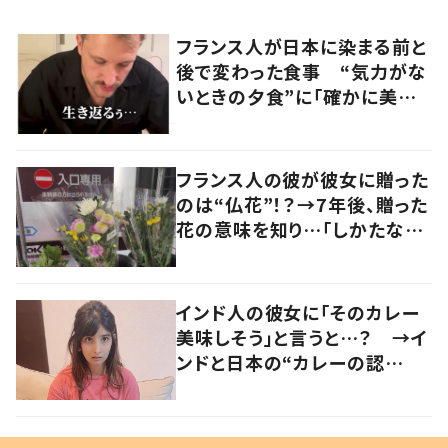
フランス人が日本に染まる前と
後で変わった食事 “気力がな
いときの夕食”に「確かに美味
い」「分かってくれるの嬉しい」
の声
フランス人の彼が彼女に贈った
のは“仏花”！？→7年後、贈った
花の意味を知り…「しかたな
い」「気持ちが大事」
インド人の彼女に「そのカレー
美味しそう」と言うと…？ →イ
ンドと日本の“カレーの認
識”に驚きの声！