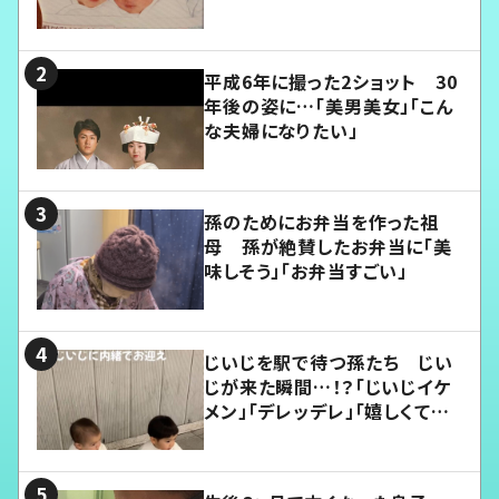
平成6年に撮った2ショット 30
年後の姿に…「美男美女」「こん
な夫婦になりたい」
孫のためにお弁当を作った祖
母 孫が絶賛したお弁当に「美
味しそう」「お弁当すごい」
じいじを駅で待つ孫たち じい
じが来た瞬間…！？「じいじイケ
メン」「デレッデレ」「嬉しくて可
愛くてたまらない」「幸せになれ
る」