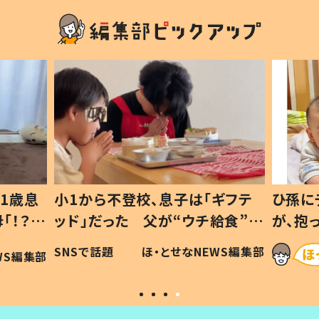
1歳息
小1から不登校、息子は「ギフテ
ひ孫に
「！？」
ッド」だった 父が“ウチ給食”を
が、抱
に「可愛
作り続ける理由とは #令和の親
「涙が
SNSで話題
ほ・とせなNEWS編集部
WS編集部
#令和の子
い」