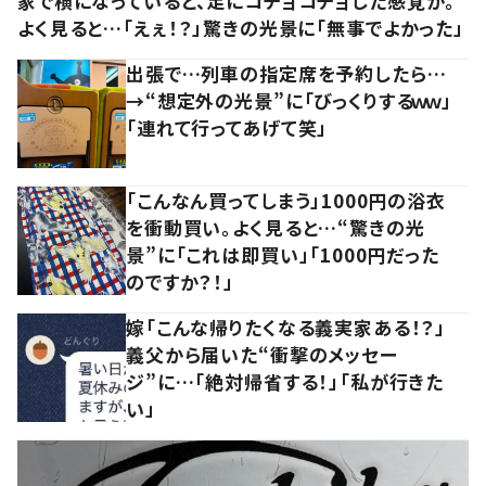
家で横になっていると、足にコチョコチョした感覚が。
よく見ると…「えぇ！？」驚きの光景に「無事でよかった」
出張で…列車の指定席を予約したら…
→“想定外の光景”に「びっくりするｗｗ」
「連れて行ってあげて笑」
「こんなん買ってしまう」1000円の浴衣
を衝動買い。よく見ると…“驚きの光
景”に「これは即買い」「1000円だった
のですか？！」
嫁「こんな帰りたくなる義実家ある！？」
義父から届いた“衝撃のメッセー
ジ”に…「絶対帰省する！」「私が行きた
い」