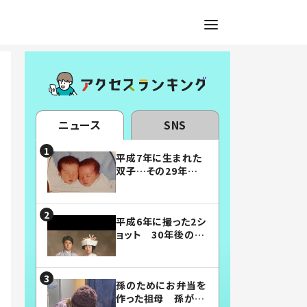
ニュース
SNS
平成7年に生まれた
双子…その29年後
の姿に「漫画みたい」
「素敵すぎる」
平成6年に撮った2シ
ョット 30年後の姿
に…「美男美女」「こ
んな夫婦になりた
い」
孫のためにお弁当を
作った祖母 孫が絶