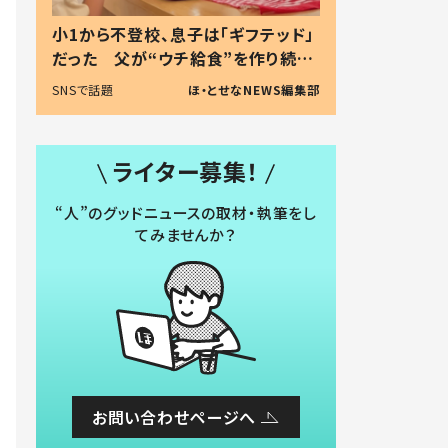
小1から不登校、息子は「ギフテッド」
だった 父が“ウチ給食”を作り続け
る理由とは #令和の親 #令和の子
SNSで話題
ほ・とせなNEWS編集部
ライター募集！
“人”のグッドニュースの取材・執筆をし
てみませんか？
お問い合わせページへ