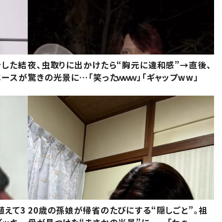
をした結
夜、虫取りに出かけたら“胸元に違和感”→直後、
ベースが
驚きの光景に…「笑ったｗｗｗ」「ギャップww」
植えて3
20歳の孫娘が帰省のたびにする“隠しごと”。祖