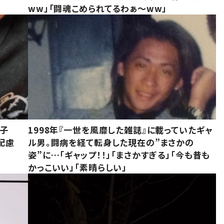
ww」「闘魂こめられてるわぁ～ww」
息子
1998年『一世を風靡した雑誌』に載っていたギャ
配慮
ル男。闘病を経て転身した現在の”まさかの
姿”に…「ギャップ！！」「まさかすぎる」「今も昔も
かっこいい」「素晴らしい」