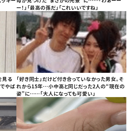
ズッキー
母が見つけた“まさかの光景”に……「わぁーー
ー！」「最高の孫だ」「これいいですね」
を見る
「好き同士」だけど付き合っていなかった男女。そ
味でやば
れから15年…小中高と同じだった2人の“現在の
姿”に……「大人になっても可愛い」