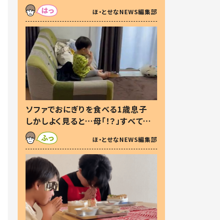
た本音とは
ほ・とせなNEWS編集部
ソファでおにぎりを食べる1歳息子
しかしよく見ると…母「！？」すべてを
察した母の投稿に「可愛いから許
ほ・とせなNEWS編集部
す！」「現行犯〜」