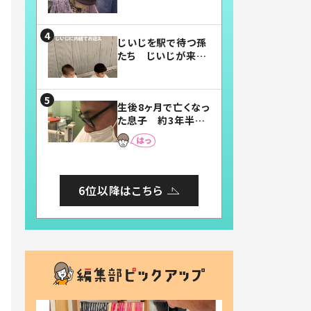
賛したお弁当に「美
味しそう」「お弁当す
ごい」
じいじを駅で待つ孫
たち じいじが来た
瞬間…！？「じいじイ
ケメン」「デレッデレ」
「嬉しくて可愛くてた
生後8ヶ月で亡くなっ
まらない」「幸せにな
た息子 約3年半
れる」
後、当時の妻の日記
に書いてあった本音
とは
6位以降はこちら