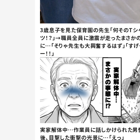
3歳息子を見た保育園の先生「何そのTシ
ツ！？」→職員全員に激震が走ったまさか
に…「そりゃ先生も大興奮するはず」「すげ
ー！！」
実家解体中…作業員に話しかけられた男
後、目撃した衝撃の光景に…「えっ」