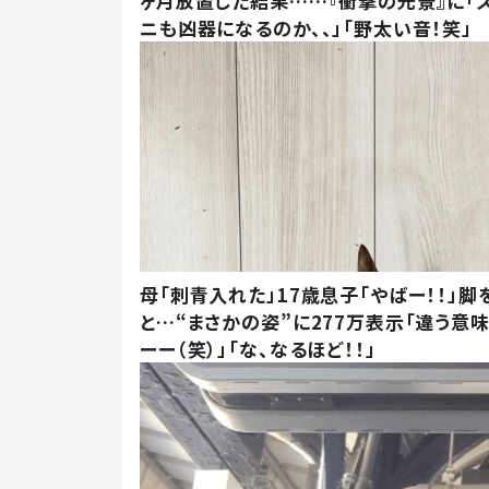
ヶ月放置した結果……『衝撃の光景』に「
ニも凶器になるのか、、」「野太い音！笑」
母「刺青入れた」17歳息子「やばー！！」脚
と…“まさかの姿”に277万表示「違う意
ーー（笑）」「な、なるほど！！」