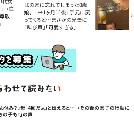
0代女
ばの家に忘れてしまった0歳
」→住
娘。 →1ヶ月半後、手元に戻
「尊敬
ってくると…まさかの光景に
」
「叫び声」「可愛すぎる」
お休み？」母「4回だよ」と伝えると…→その後の息子の行動に
ちの子も！」の声