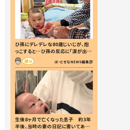
ひ孫にデレデレな80歳じいじが、抱
っこすると…ひ孫の反応に「涙が出ま
した」「可愛くて仕方ない」
ほ・とせなNEWS編集部
生後8ヶ月で亡くなった息子 約3年
半後、当時の妻の日記に書いてあっ