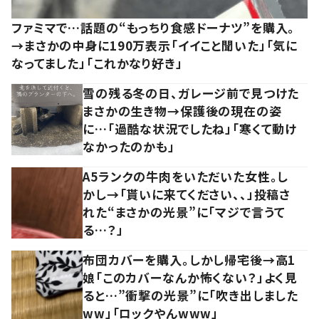
ファミマで…話題の“もっちり食感ドーナツ”を購入。
→まさかの中身に190万表示「イイこと聞いた」「気に
なってました」「これかなり好き」
雪の残る冬の日、ガレージ前で見つけた
まさかの生き物→保護後の現在の姿
に…「過酷な状況でしたね」「寒くて動け
なかったのかも」
A5ランクの牛肉をいただいた女性。し
かし→「貰いに来てください、、」投稿さ
れた“まさかの光景”に「マジで言うて
る…？」
布団カバーを購入。しかし帰宅後→高1
娘「このカバーなんか怖くない？」よく見
ると…”衝撃の光景”に「吹き出しました
ww」「ロックやんwww」