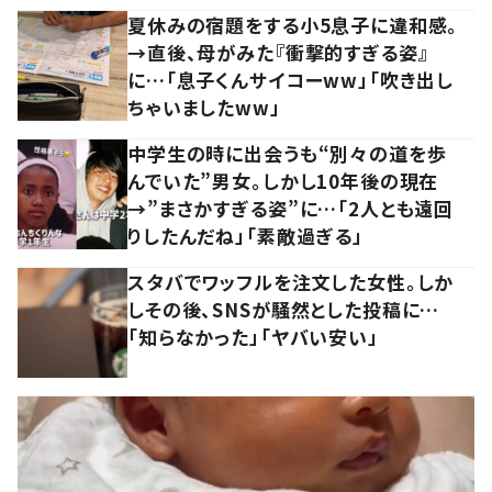
夏休みの宿題をする小5息子に違和感。
→直後、母がみた『衝撃的すぎる姿』
に…「息子くんサイコーww」「吹き出し
ちゃいましたww」
中学生の時に出会うも“別々の道を歩
んでいた”男女。しかし10年後の現在
→”まさかすぎる姿”に…「2人とも遠回
りしたんだね」「素敵過ぎる」
スタバでワッフルを注文した女性。しか
しその後、SNSが騒然とした投稿に…
「知らなかった」「ヤバい安い」