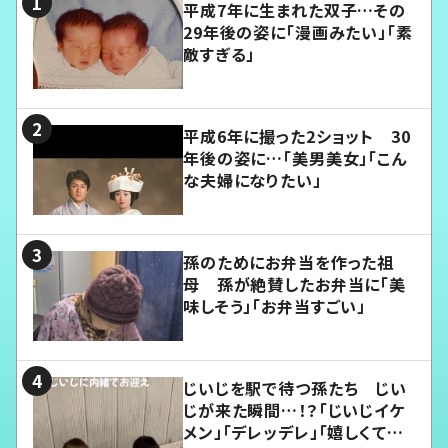
平成7年に生まれた双子…その
29年後の姿に「漫画みたい」「素
敵すぎる」
平成6年に撮った2ショット 30
年後の姿に…「美男美女」「こん
な夫婦になりたい」
孫のためにお弁当を作った祖
母 孫が絶賛したお弁当に「美
味しそう」「お弁当すごい」
じいじを駅で待つ孫たち じい
じが来た瞬間…！？「じいじイケ
メン」「デレッデレ」「嬉しくて可