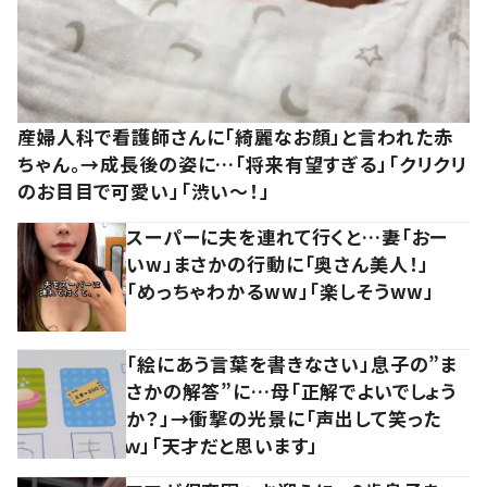
産婦人科で看護師さんに「綺麗なお顔」と言われた赤
ちゃん。→成長後の姿に…「将来有望すぎる」「クリクリ
のお目目で可愛い」「渋い～！」
スーパーに夫を連れて行くと…妻「おー
いw」まさかの行動に「奥さん美人！」
「めっちゃわかるww」「楽しそうww」
「絵にあう言葉を書きなさい」息子の”ま
さかの解答”に…母「正解でよいでしょう
か？」→衝撃の光景に「声出して笑った
ｗ」「天才だと思います」