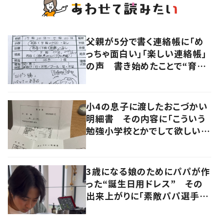
父親が5分で書く連絡帳に「め
っちゃ面白い」「楽しい連絡帳」
の声 書き始めたことで“育児
に変化”も
小4の息子に渡したおこづかい
明細書 その内容に「こういう
勉強小学校とかでして欲しい」
「社会勉強になりますね」の声
3歳になる娘のためにパパが作
った“誕生日用ドレス” その
出来上がりに「素敵パパ選手権
優勝」「パパさんカッコいい」の