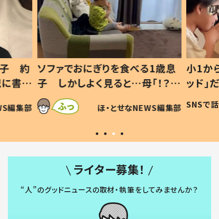
1歳息
小1から不登校、息子は「ギフテ
ひ孫に
「！？」
ッド」だった 父が“ウチ給食”を
が、抱
に「可愛
作り続ける理由とは #令和の親
「涙が
SNSで話題
ほ・とせなNEWS編集部
WS編集部
#令和の子
い」
ライター募集！
“人”のグッドニュースの取材・執筆をしてみませんか？