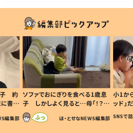
声
1歳息
小1から不登校、息子は「ギフテ
ひ孫に
「！？」
ッド」だった 父が“ウチ給食”を
が、抱
に「可愛
作り続ける理由とは #令和の親
「涙が
SNSで話題
ほ・とせなNEWS編集部
WS編集部
#令和の子
い」