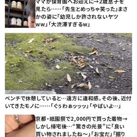
ママが保育園へお迎えに→2歳息子を
見たら……「先生とめっちゃ笑った」まさ
かの姿に「幼児しか許されないヤツ
ww」「大渋滞すぎるw」
ベンチで休憩していると…遠方に違和感。その後、近付
いてきたモノに……「ぐぅわぁッッッ」「やばいよ…」
京都・祇園祭で2,000円で買った着物→
しかし帰宅後…“驚きの光景”に「良い
買い物されましたね～」「お宝だ」「掘り