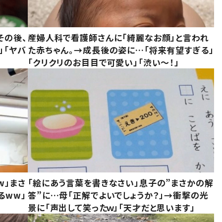
その後、
産婦人科で看護師さんに「綺麗なお顔」と言われ
」「ヤバ
た赤ちゃん。→成長後の姿に…「将来有望すぎる」
「クリクリのお目目で可愛い」「渋い～！」
w」まさ
「絵にあう言葉を書きなさい」息子の”まさかの解
るww」
答”に…母「正解でよいでしょうか？」→衝撃の光
景に「声出して笑ったｗ」「天才だと思います」