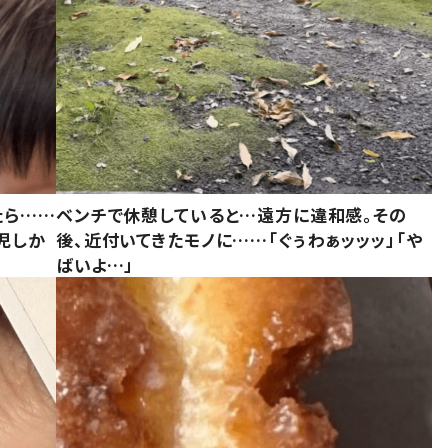
たら……
ベンチで休憩していると…遠方に違和感。その
児しか
後、近付いてきたモノに……「ぐぅわぁッッッ」「や
ばいよ…」