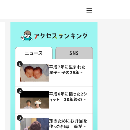
ニュース
SNS
平成7年に生まれた
双子…その29年後
の姿に「漫画みたい」
「素敵すぎる」
平成6年に撮った2シ
ョット 30年後の姿
に…「美男美女」「こ
んな夫婦になりた
い」
孫のためにお弁当を
作った祖母 孫が絶