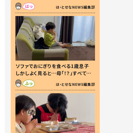
た本音とは
ほ・とせなNEWS編集部
ソファでおにぎりを食べる1歳息子
しかしよく見ると…母「！？」すべてを
察した母の投稿に「可愛いから許
ほ・とせなNEWS編集部
す！」「現行犯〜」