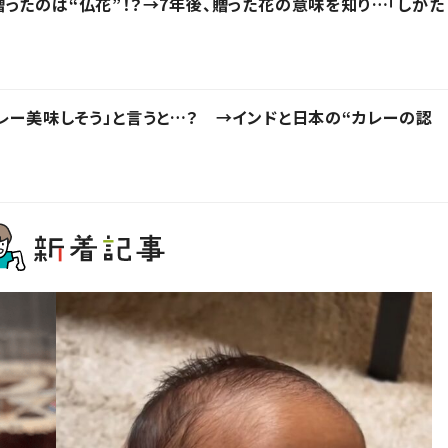
ったのは“仏花”！？→7年後、贈った花の意味を知り…「しかた
レー美味しそう」と言うと…？ →インドと日本の“カレーの認