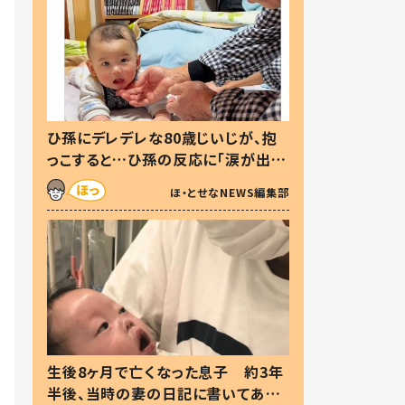
ひ孫にデレデレな80歳じいじが、抱
っこすると…ひ孫の反応に「涙が出ま
した」「可愛くて仕方ない」
ほ・とせなNEWS編集部
生後8ヶ月で亡くなった息子 約3年
半後、当時の妻の日記に書いてあっ