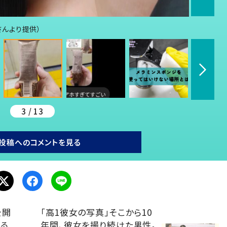
lさんより提供）
3 / 13
投稿へのコメントを見る
を開
「高1彼女の写真」そこから10
見る
年間、彼女を撮り続けた男性。