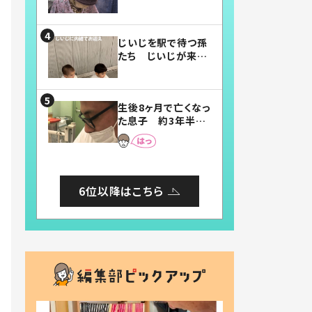
賛したお弁当に「美
味しそう」「お弁当す
ごい」
じいじを駅で待つ孫
たち じいじが来た
瞬間…！？「じいじイ
ケメン」「デレッデレ」
「嬉しくて可愛くてた
生後8ヶ月で亡くなっ
まらない」「幸せにな
た息子 約3年半
れる」
後、当時の妻の日記
に書いてあった本音
とは
6位以降はこちら