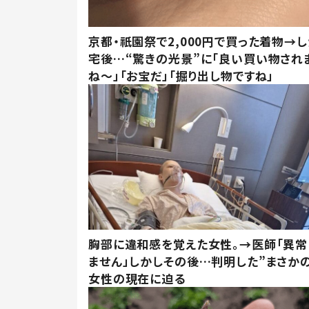
京都・祇園祭で2,000円で買った着物→
宅後…“驚きの光景”に「良い買い物され
ね～」「お宝だ」「掘り出し物ですね」
胸部に違和感を覚えた女性。→医師「異常
ません」しかしその後…判明した”まさかの
女性の現在に迫る