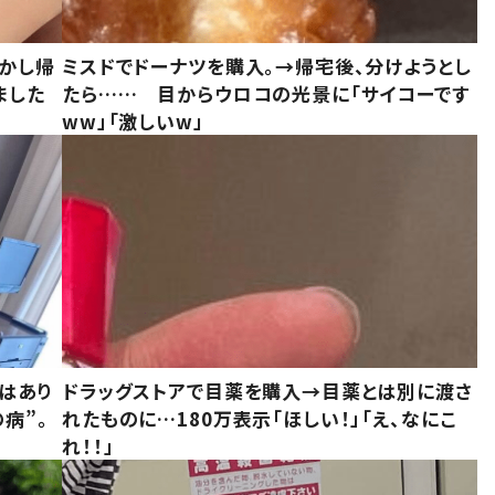
しかし帰
ミスドでドーナツを購入。→帰宅後、分けようとし
ました
たら…… 目からウロコの光景に「サイコーです
ww」「激しいw」
はあり
ドラッグストアで目薬を購入→目薬とは別に渡さ
病”。
れたものに…180万表示「ほしい！」「え、なにこ
れ！！」