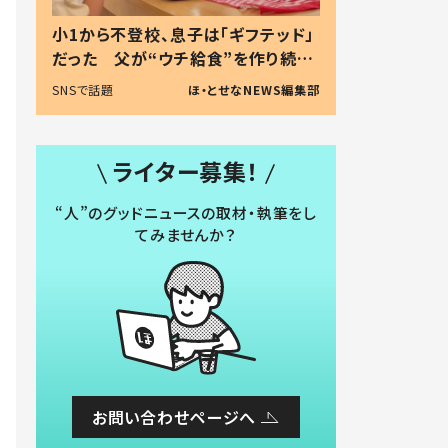
小1から不登校、息子は「ギフテッド」
だった 父が“ウチ給食”を作り続け
る理由とは #令和の親 #令和の子
SNSで話題
ほ・とせなNEWS編集部
ライター募集！
“人”のグッドニュースの取材・執筆をし
てみませんか？
お問い合わせページへ