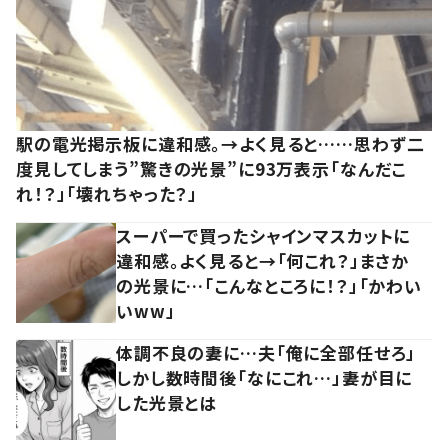
駅の電光掲示板に違和感。→よく見ると……思わず二
度見してしまう”驚きの光景”に93万表示「なんだこ
れ！？」「壊れちゃった？」
スーパーで買ったシャインマスカットに
違和感。よく見ると→「何これ？」まさか
の光景に…「こんなところに！？」「かわい
いww」
体調不良の妻に…夫「俺に全部任せろ」
しかし数時間後「なにこれ…」妻が目に
した光景とは