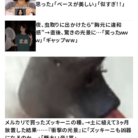
思った」「ベースが美しい」「似すぎ！！」
夜、虫取りに出かけたら“胸元に違和
感”→直後、驚きの光景に…「笑ったｗｗ
ｗ」「ギャップww」
メルカリで買ったズッキーニの種。→土に植えて3ヶ月
放置した結果……『衝撃の光景』に「ズッキーニも凶器
になるのか、、」「野太い音！笑」