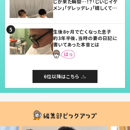
じが来た瞬間…！？「じいじイケ
メン」「デレッデレ」「嬉しくて可
愛くてたまらない」「幸せになれ
る」
生後8ヶ月で亡くなった息子
約3年半後、当時の妻の日記に
書いてあった本音とは
6位以降はこちら