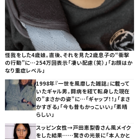
怪我をした4歳娘。直後、それを見た2歳息子の“衝撃
の行動”に…254万回表示「凄い配慮（笑）」「お顔はか
なり重症レベル」
1998年『一世を風靡した雑誌』に載って
いたギャル男。闘病を経て転身した現在
の”まさかの姿”に…「ギャップ！！」「まさ
かすぎる」「今も昔もかっこいい」「素晴
らしい」
スッピン女性→戸田恵梨香さん風メイク
をした結果……驚きの光景に「本人かと