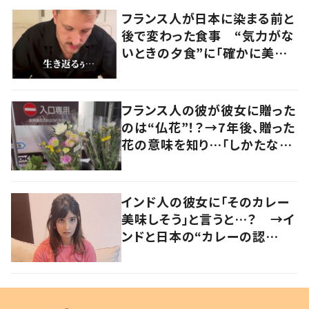
フランス人が日本に染まる前と
後で変わった食事 “気力がな
いときの夕食”に「確かに美味
い」「分かってくれるの嬉しい」
の声
フランス人の彼が彼女に贈った
のは“仏花”！？→7年後、贈った
花の意味を知り…「しかたな
い」「気持ちが大事」
インド人の彼女に「そのカレー
美味しそう」と言うと…？ →イ
ンドと日本の“カレーの認
識”に驚きの声！