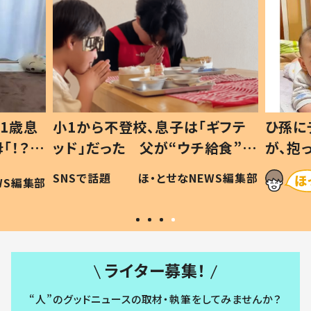
1歳息
小1から不登校、息子は「ギフテ
ひ孫に
「！？」
ッド」だった 父が“ウチ給食”を
が、抱
に「可愛
作り続ける理由とは #令和の親
「涙が
SNSで話題
ほ・とせなNEWS編集部
WS編集部
#令和の子
い」
ライター募集！
“人”のグッドニュースの取材・執筆をしてみませんか？