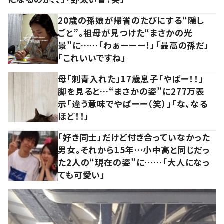
20歳の孫娘が帰省のたびにする“隠し
ごと”。祖母が見つけた“まさかの光
景”に……「わぁーーー！」「最高の孫だ」
「これいいですね」
母「刺青入れた」17歳息子「やばー！！」
脚を見ると…“まさかの姿”に277万表
示「違う意味でやばーー（笑）」「な、なる
ほど！！」
「好き同士」だけど付き合っていなかった
男女。それから15年…小中高と同じだっ
た2人の“現在の姿”に……「大人になっ
ても可愛い」