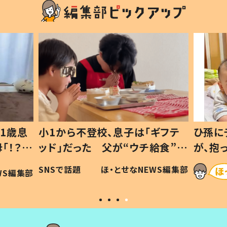
1歳息
小1から不登校、息子は「ギフテ
ひ孫に
「！？」
ッド」だった 父が“ウチ給食”を
が、抱
に「可愛
作り続ける理由とは #令和の親
「涙が
SNSで話題
ほ・とせなNEWS編集部
WS編集部
#令和の子
い」