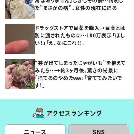
常はありません」しかしその後…判明し
た”まさかの病”。女性の現在に迫る
ドラッグストアで目薬を購入→目薬とは
別に渡されたものに…180万表示「ほし
い！」「え、なにこれ！！」
“芽が出てしまったじゃがいも”を植えて
みたら…→約3ヶ月後、驚きの光景に
「捨てるのやめたｗｗ」「育ててみたいで
す！」
ニュース
SNS