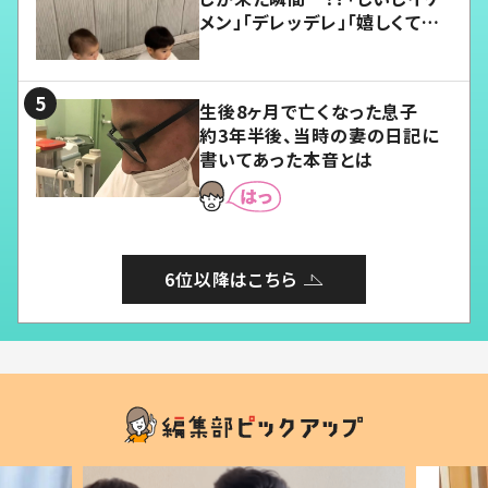
メン」「デレッデレ」「嬉しくて可
愛くてたまらない」「幸せになれ
る」
生後8ヶ月で亡くなった息子
約3年半後、当時の妻の日記に
書いてあった本音とは
6位以降はこちら