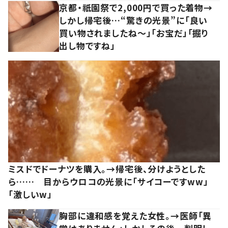
京都・祇園祭で2,000円で買った着物→
しかし帰宅後…“驚きの光景”に「良い
買い物されましたね～」「お宝だ」「掘り
出し物ですね」
ミスドでドーナツを購入。→帰宅後、分けようとした
ら…… 目からウロコの光景に「サイコーですww」
「激しいw」
胸部に違和感を覚えた女性。→医師「異