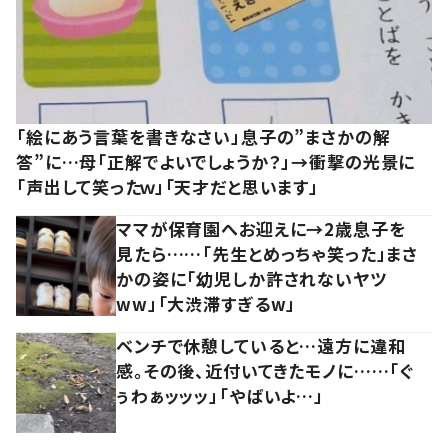
「絵にあう言葉を書きなさい」息子の”まさかの解
答”に…母「正解でよいでしょうか？」→衝撃の光景に
「声出して笑ったｗ」「天才だと思います」
ママが保育園へお迎えに→2歳息子を
見たら……「先生とめっちゃ笑った」まさ
かの姿に「幼児しか許されないヤツ
ww」「大渋滞すぎるw」
ベンチで休憩していると…遠方に違和
感。その後、近付いてきたモノに……「ぐ
ぅわぁッッッ」「やばいよ…」