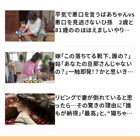
平気で悪口を言うばあちゃんvs
悪口を見逃さないひ孫 2歳と
81歳ののほほえましいやり取り
に「口悪いけど可愛い」の声
嫁「この落ちてる靴下、誰の？」
姑「あなたの旦那さんじゃない
の？」一触即発！？かと思いき
や…持ち主が判明し「声だして
大爆笑しちゃった」
リビングで妻が倒れていると思
ったら…その驚きの理由に「誰
もが納得」「最高」と、“猫ちゃん
好きユーザー”からの共感集ま
る！