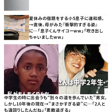
夏休みの宿題をする小5息子に違和感。
→直後、母がみた『衝撃的すぎる姿』
に…「息子くんサイコーww」「吹き出し
ちゃいましたww」
中学生の時に出会うも“別々の道を歩んでいた”男女。
しかし10年後の現在→”まさかすぎる姿”に…「2人と
も遠回りしたんだね」「素敵過ぎる」