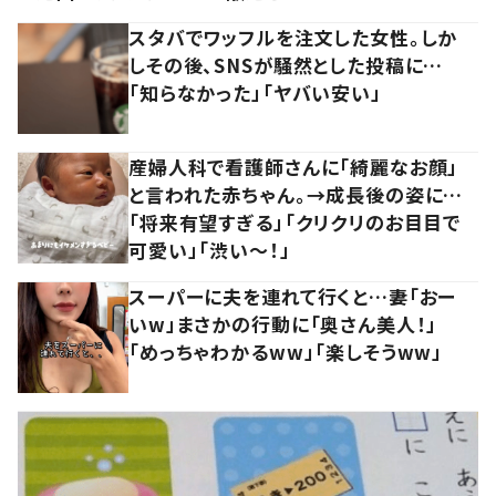
スタバでワッフルを注文した女性。しか
しその後、SNSが騒然とした投稿に…
「知らなかった」「ヤバい安い」
産婦人科で看護師さんに「綺麗なお顔」
と言われた赤ちゃん。→成長後の姿に…
「将来有望すぎる」「クリクリのお目目で
可愛い」「渋い～！」
スーパーに夫を連れて行くと…妻「おー
いw」まさかの行動に「奥さん美人！」
「めっちゃわかるww」「楽しそうww」