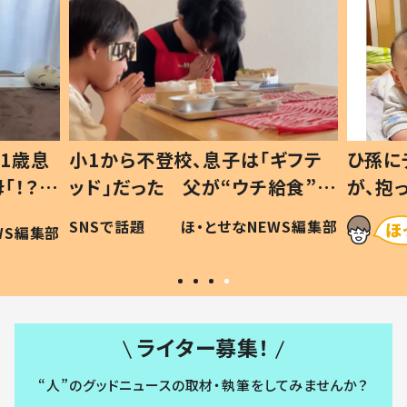
1歳息
小1から不登校、息子は「ギフテ
ひ孫に
「！？」
ッド」だった 父が“ウチ給食”を
が、抱
に「可愛
作り続ける理由とは #令和の親
「涙が
SNSで話題
ほ・とせなNEWS編集部
WS編集部
#令和の子
い」
ライター募集！
“人”のグッドニュースの取材・執筆をしてみませんか？