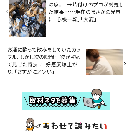
の家。 →片付けのプロが対処し
た結果……現在のまさかの光景
に「心機一転」「大変」
お酒に酔って散歩をしていたカッ
プル。しかし次の瞬間…彼が初め
て見せた特技に「好感度爆上が
り」「さすがにアツい」