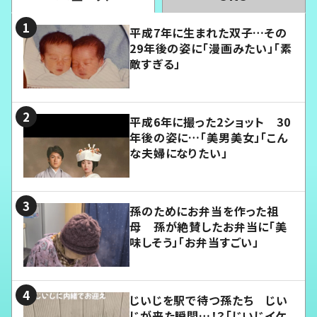
平成7年に生まれた双子…その
29年後の姿に「漫画みたい」「素
敵すぎる」
平成6年に撮った2ショット 30
年後の姿に…「美男美女」「こん
な夫婦になりたい」
孫のためにお弁当を作った祖
母 孫が絶賛したお弁当に「美
味しそう」「お弁当すごい」
じいじを駅で待つ孫たち じい
じが来た瞬間…！？「じいじイケ