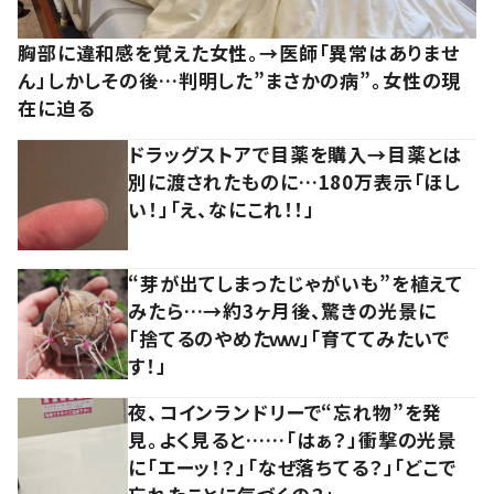
胸部に違和感を覚えた女性。→医師「異常はありませ
ん」しかしその後…判明した”まさかの病”。女性の現
在に迫る
ドラッグストアで目薬を購入→目薬とは
別に渡されたものに…180万表示「ほし
い！」「え、なにこれ！！」
“芽が出てしまったじゃがいも”を植えて
みたら…→約3ヶ月後、驚きの光景に
「捨てるのやめたｗｗ」「育ててみたいで
す！」
夜、コインランドリーで“忘れ物”を発
見。よく見ると……「はぁ？」衝撃の光景
に「エーッ！？」「なぜ落ちてる？」「どこで