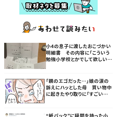
小4の息子に渡したおこづかい
明細書 その内容に「こういう
勉強小学校とかでして欲しい」
「社会勉強になりますね」の声
「親のエゴだった…」娘の涙の
訴えにハッとした母 買い物中
に起きたやり取りに「すごい分
かる」「改めて気付かされた」
“紙パック”に疑問を持った小