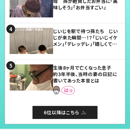
母 孫が絶賛したお弁当に「美
味しそう」「お弁当すごい」
じいじを駅で待つ孫たち じい
じが来た瞬間…！？「じいじイケ
メン」「デレッデレ」「嬉しくて可
愛くてたまらない」「幸せになれ
る」
生後8ヶ月で亡くなった息子
約3年半後、当時の妻の日記に
書いてあった本音とは
6位以降はこちら