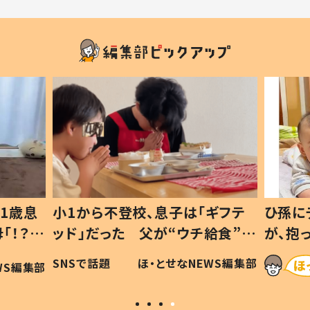
1歳息
小1から不登校、息子は「ギフテ
ひ孫に
「！？」
ッド」だった 父が“ウチ給食”を
が、抱
に「可愛
作り続ける理由とは #令和の親
「涙が
SNSで話題
ほ・とせなNEWS編集部
WS編集部
#令和の子
い」