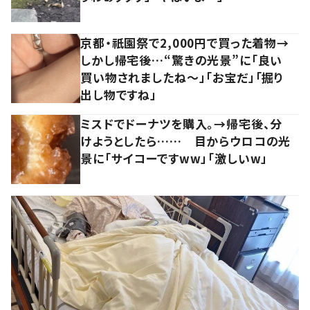
京都・祇園祭で2,000円で買った着物→
しかし帰宅後…“驚きの光景”に「良い
買い物されましたね～」「お宝だ」「掘り
出し物ですね」
ミスドでドーナツを購入。→帰宅後、分
けようとしたら…… 目からウロコの光
景に「サイコーですww」「激しいw」