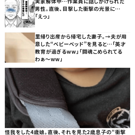
実家解体中…作業員に話しかけられた
男性。直後、目撃した衝撃の光景に…
「えっ」
里帰り出産から帰宅した妻子。→夫が用
意した“ベビーベッド”を見ると…「英才
教育が過ぎるww」「闘魂こめられてる
わぁ～ww」
怪我をした4歳娘。直後、それを見た2歳息子の“衝撃