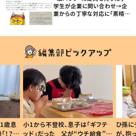
学生が企業に問い合わせ→企
業からの丁寧な対応に「素晴ら
しい」の声
1歳息
小1から不登校、息子は「ギフテ
ひ孫に
「！？」
ッド」だった 父が“ウチ給食”を
が、抱