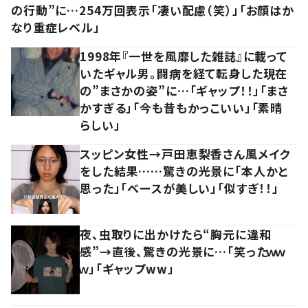
の行動”に…254万回表示「凄い配慮（笑）」「お顔はか
なり重症レベル」
1998年『一世を風靡した雑誌』に載って
いたギャル男。闘病を経て転身した現在
の”まさかの姿”に…「ギャップ！！」「まさ
かすぎる」「今も昔もかっこいい」「素晴
らしい」
スッピン女性→戸田恵梨香さん風メイク
をした結果……驚きの光景に「本人かと
思った」「ベースが美しい」「似すぎ！！」
夜、虫取りに出かけたら“胸元に違和
感”→直後、驚きの光景に…「笑ったｗｗ
ｗ」「ギャップww」