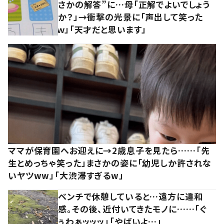
さかの解答”に…母「正解でよいでしょう
か？」→衝撃の光景に「声出して笑った
ｗ」「天才だと思います」
ママが保育園へお迎えに→2歳息子を見たら……「先
生とめっちゃ笑った」まさかの姿に「幼児しか許されな
いヤツww」「大渋滞すぎるw」
ベンチで休憩していると…遠方に違和
感。その後、近付いてきたモノに……「ぐ
ぅわぁッッッ」「やばいよ…」