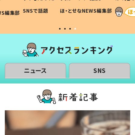
に「可愛
作り続ける理由とは #令和の親
「涙が
SNSで話題
ほ・とせなNEWS編集部
WS編集部
#令和の子
い」
ニュース
SNS