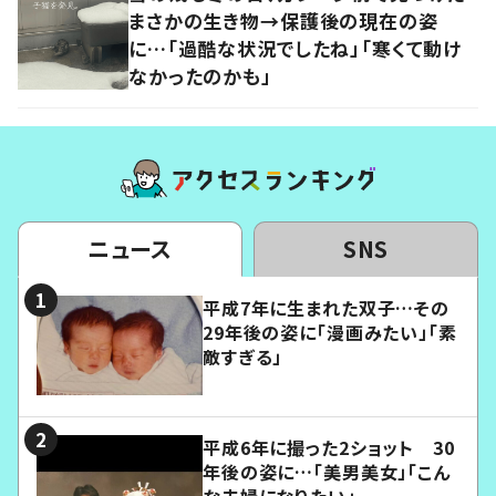
まさかの生き物→保護後の現在の姿
に…「過酷な状況でしたね」「寒くて動け
なかったのかも」
ニュース
SNS
平成7年に生まれた双子…その
29年後の姿に「漫画みたい」「素
敵すぎる」
平成6年に撮った2ショット 30
年後の姿に…「美男美女」「こん
な夫婦になりたい」