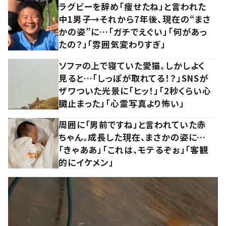
ラグビーを辞め「痩せたね」と言われた
中1男子→それから7年後、現在の“まさ
かの姿”に…「ガチでえぐい」「何があっ
たの？」「雰囲気変わりすぎ」
ソファの上で寝ていた愛猫。しかしよく
見ると…「しっぽが取れてる！？」SNSが
ザワついた光景に「ヒッ！」「2秒くらい心
臓止まった」「心霊写真より怖い」
周囲に「男前ですね」と言われていた赤
ちゃん。成長した現在、まさかの姿に…
「きゃああ」「これは、モテるぞぉ」「客観
的にイケメン」