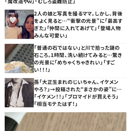
「魔改造やｗ」「むしろ盗難防止」
2人の娘と写真を撮るママ。しかし、背後
をよく見ると…“衝撃の光景”に「最高す
ぎた」「仲間に入れてあげて」「登場人物
みんな可愛い」
「普通の石ではない」と川で拾った謎の
石ころ。1時間、洗い続けてみると…驚き
の光景に「めちゃくちゃきれい」「すご
い！！！」
孫「大正生まれのじいちゃん、イケメン
やろ？」→投稿された“まさかの姿”に…
「イケメン！！」「ブロマイドが買えそう」
「相当モテたはず！」