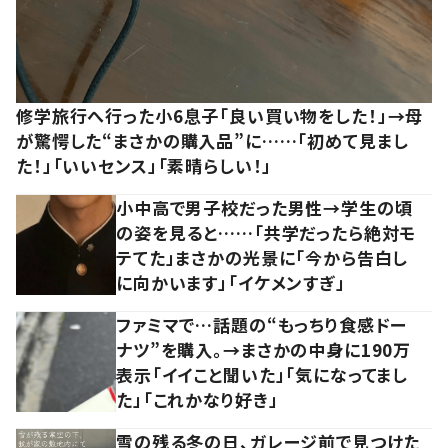
修学旅行へ行った小6息子「良い買い物をした！」→母
が驚愕した“まさかの購入品”に……「初めて見まし
た！」「いいセンス」「素晴らしい！」
小中高で男子校だった男性→学生の頃
の姿を見ると……「共学だったら絶対モ
テてた」まさかの光景に「今から告白し
に向かいます」「イケメンすぎ」
ファミマで…話題の“もっちり食感ドー
ナツ”を購入。→まさかの中身に190万
表示「イイこと聞いた」「気になってまし
た」「これかなり好き」
雪の残る冬の日、ガレージ前で見つけた