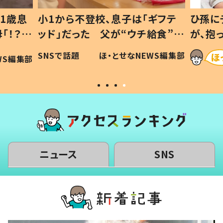
1歳息
小1から不登校、息子は「ギフテ
ひ孫に
「！？」
ッド」だった 父が“ウチ給食”を
が、抱
に「可愛
作り続ける理由とは #令和の親
「涙が
SNSで話題
ほ・とせなNEWS編集部
WS編集部
#令和の子
い」
ニュース
SNS