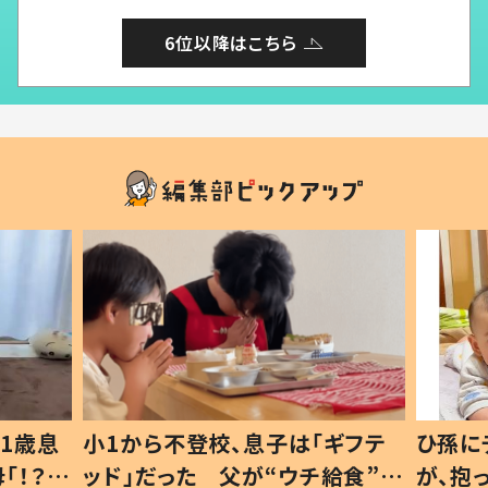
6位以降はこちら
1歳息
小1から不登校、息子は「ギフテ
ひ孫に
「！？」
ッド」だった 父が“ウチ給食”を
が、抱