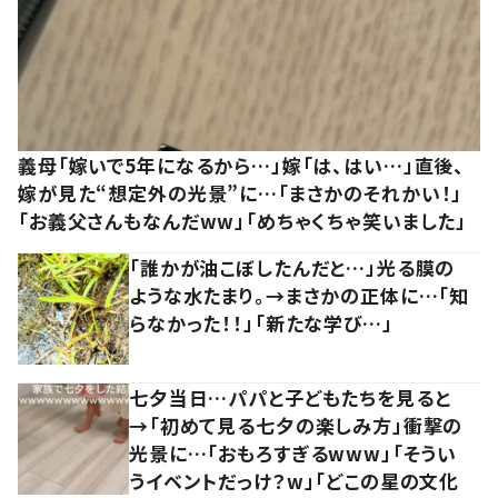
義母「嫁いで5年になるから…」嫁「は、はい…」直後、
嫁が見た“想定外の光景”に…「まさかのそれかい！」
「お義父さんもなんだww」「めちゃくちゃ笑いました」
「誰かが油こぼしたんだと…」光る膜の
ような水たまり。→まさかの正体に…「知
らなかった！！」「新たな学び…」
七夕当日…パパと子どもたちを見ると
→「初めて見る七夕の楽しみ方」衝撃の
光景に…「おもろすぎるwww」「そうい
うイベントだっけ？w」「どこの星の文化