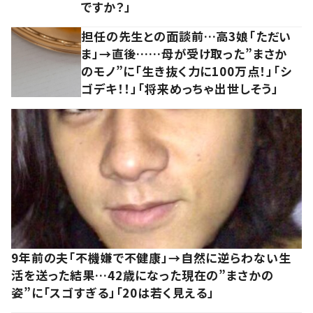
ですか？」
担任の先生との面談前…高3娘「ただい
ま」→直後……母が受け取った”まさか
のモノ”に「生き抜く力に100万点！」「シ
ゴデキ！！」「将来めっちゃ出世しそう」
9年前の夫「不機嫌で不健康」→自然に逆らわない生
活を送った結果…42歳になった現在の”まさかの
姿”に「スゴすぎる」「20は若く見える」