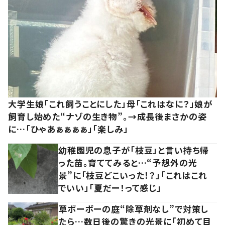
大学生娘「これ飼うことにした」母「これはなに？」娘が
飼育し始めた“ナゾの生き物”。→成長後まさかの姿
に…「ひゃあぁぁぁぁ」「楽しみ」
幼稚園児の息子が「枝豆」と言い持ち帰
った苗。育ててみると…“予想外の光
景”に「枝豆どこいった！？」「これはこれ
でいい」「夏だー！って感じ」
草ボーボーの庭“除草剤なし”で対策し
たら…数日後の驚きの光景に「初めて目