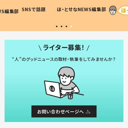
に「可愛
作り続ける理由とは #令和の親
「涙が
SNSで話題
ほ・とせなNEWS編集部
WS編集部
#令和の子
い」
ライター募集！
“人”のグッドニュースの取材・執筆をしてみませんか？
お問い合わせページへ