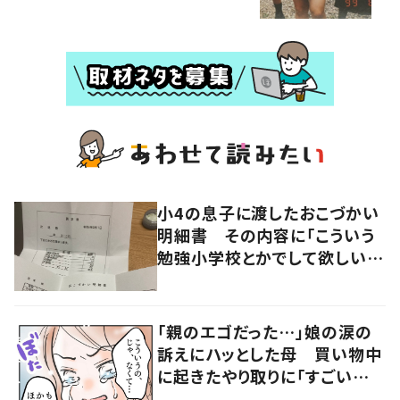
小4の息子に渡したおこづかい
明細書 その内容に「こういう
勉強小学校とかでして欲しい」
「社会勉強になりますね」の声
「親のエゴだった…」娘の涙の
訴えにハッとした母 買い物中
に起きたやり取りに「すごい分
かる」「改めて気付かされた」