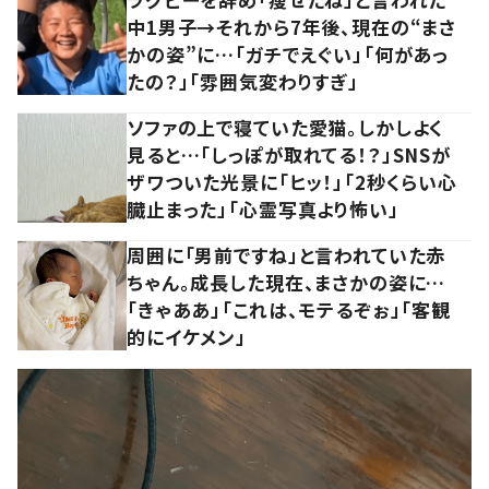
中1男子→それから7年後、現在の“まさ
かの姿”に…「ガチでえぐい」「何があっ
たの？」「雰囲気変わりすぎ」
ソファの上で寝ていた愛猫。しかしよく
見ると…「しっぽが取れてる！？」SNSが
ザワついた光景に「ヒッ！」「2秒くらい心
臓止まった」「心霊写真より怖い」
周囲に「男前ですね」と言われていた赤
ちゃん。成長した現在、まさかの姿に…
「きゃああ」「これは、モテるぞぉ」「客観
的にイケメン」