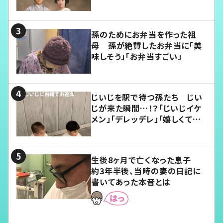
孫のためにお弁当を作った祖
母 孫が絶賛したお弁当に「美
味しそう」「お弁当すごい」
じいじを駅で待つ孫たち じい
じが来た瞬間…！？「じいじイケ
メン」「デレッデレ」「嬉しくて可
愛くてたまらない」「幸せになれ
る」
生後8ヶ月で亡くなった息子
約3年半後、当時の妻の日記に
書いてあった本音とは