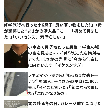
修学旅行へ行った小6息子「良い買い物をした！」→母
が驚愕した“まさかの購入品”に……「初めて見まし
た！」「いいセンス」「素晴らしい！」
小中高で男子校だった男性→学生の頃
の姿を見ると……「共学だったら絶対モ
テてた」まさかの光景に「今から告白し
に向かいます」「イケメンすぎ」
ファミマで…話題の“もっちり食感ドー
ナツ”を購入。→まさかの中身に190万
表示「イイこと聞いた」「気になってまし
た」「これかなり好き」
雪の残る冬の日、ガレージ前で見つけた