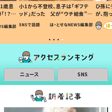
1歳息
小1から不登校、息子は「ギフテ
ひ孫に
「！？」
ッド」だった 父が“ウチ給食”を
が、抱
に「可愛
作り続ける理由とは #令和の親
「涙が
SNSで話題
ほ・とせなNEWS編集部
WS編集部
#令和の子
い」
ニュース
SNS