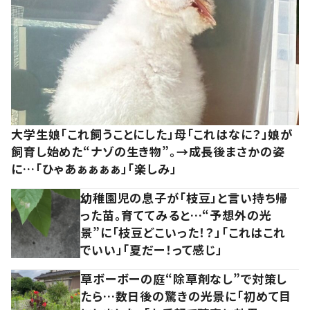
大学生娘「これ飼うことにした」母「これはなに？」娘が
飼育し始めた“ナゾの生き物”。→成長後まさかの姿
に…「ひゃあぁぁぁぁ」「楽しみ」
幼稚園児の息子が「枝豆」と言い持ち帰
った苗。育ててみると…“予想外の光
景”に「枝豆どこいった！？」「これはこれ
でいい」「夏だー！って感じ」
草ボーボーの庭“除草剤なし”で対策し
たら…数日後の驚きの光景に「初めて目