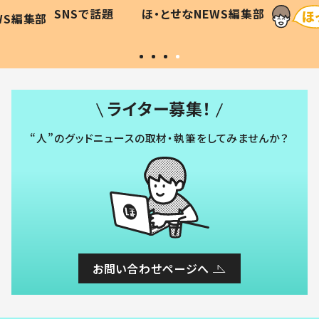
に「可愛
作り続ける理由とは #令和の親
「涙が
SNSで話題
ほ・とせなNEWS編集部
WS編集部
#令和の子
い」
ライター募集！
“人”のグッドニュースの取材・執筆をしてみませんか？
お問い合わせページへ