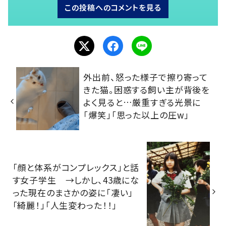
この投稿へのコメントを見る
外出前、怒った様子で擦り寄って
きた猫。困惑する飼い主が背後を
よく見ると…厳重すぎる光景に
「爆笑」「思った以上の圧w」
「顔と体系がコンプレックス」と話
す女子学生 →しかし、43歳にな
った現在のまさかの姿に「凄い」
「綺麗！」「人生変わった！！」