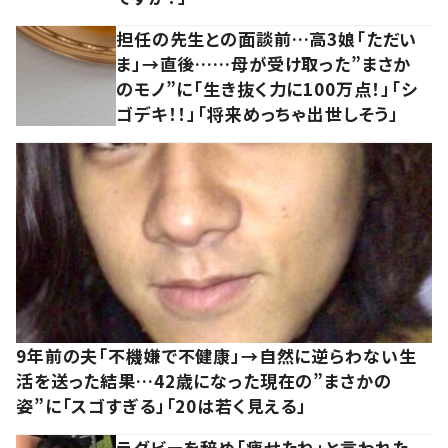
担任の先生との面談前…高3娘「ただい
ま」→直後……母が受け取った”まさか
のモノ”に「生き抜く力に100万点！」「シ
ゴデキ！！」「将来めっちゃ出世しそう」
9年前の夫「不機嫌で不健康」→自然に逆らわない生
活を送った結果…42歳になった現在の”まさかの
姿”に「スゴすぎる」「20は若く見える」
ラグビーを辞め「痩せたね」と言われた