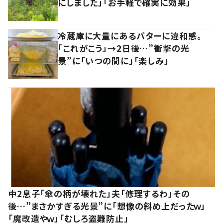
にしました」「お手軽で確実に効果」
冷蔵庫に大量にあるバターに違和感。
「これがこう」→2日後…”衝撃の光
景”に「いつの間に」「楽しみ」
中2息子「傘の柄が壊れた」夫「修理するわ」その
後…”まさかすぎる光景”に「想像の斜め上だったｗ」
「魔改造やｗ」「むしろ盗難防止」