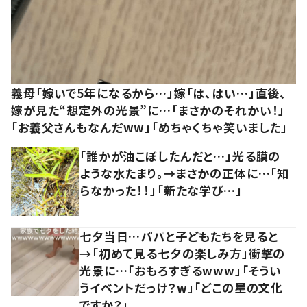
義母「嫁いで5年になるから…」嫁「は、はい…」直後、
嫁が見た“想定外の光景”に…「まさかのそれかい！」
「お義父さんもなんだww」「めちゃくちゃ笑いました」
「誰かが油こぼしたんだと…」光る膜の
ような水たまり。→まさかの正体に…「知
らなかった！！」「新たな学び…」
七夕当日…パパと子どもたちを見ると
→「初めて見る七夕の楽しみ方」衝撃の
光景に…「おもろすぎるwww」「そうい
うイベントだっけ？w」「どこの星の文化
ですか？」