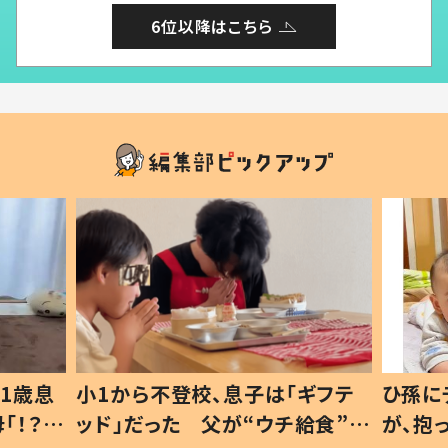
6位以降はこちら
1歳息
小1から不登校、息子は「ギフテ
ひ孫に
「！？」
ッド」だった 父が“ウチ給食”を
が、抱