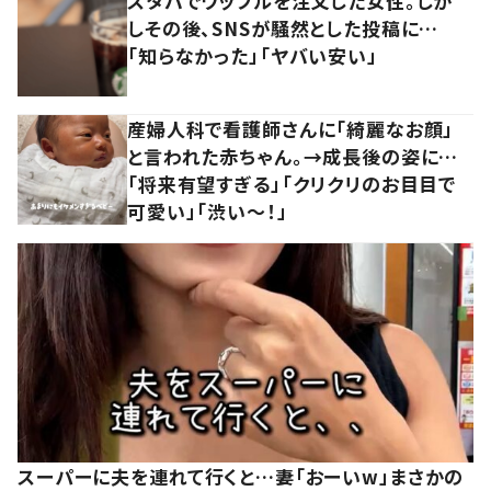
スタバでワッフルを注文した女性。しか
しその後、SNSが騒然とした投稿に…
「知らなかった」「ヤバい安い」
産婦人科で看護師さんに「綺麗なお顔」
と言われた赤ちゃん。→成長後の姿に…
「将来有望すぎる」「クリクリのお目目で
可愛い」「渋い～！」
スーパーに夫を連れて行くと…妻「おーいw」まさかの