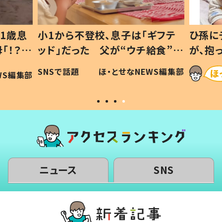
1歳息
小1から不登校、息子は「ギフテ
ひ孫に
「！？」
ッド」だった 父が“ウチ給食”を
が、抱
に「可愛
作り続ける理由とは #令和の親
「涙が
SNSで話題
ほ・とせなNEWS編集部
WS編集部
#令和の子
い」
ニュース
SNS