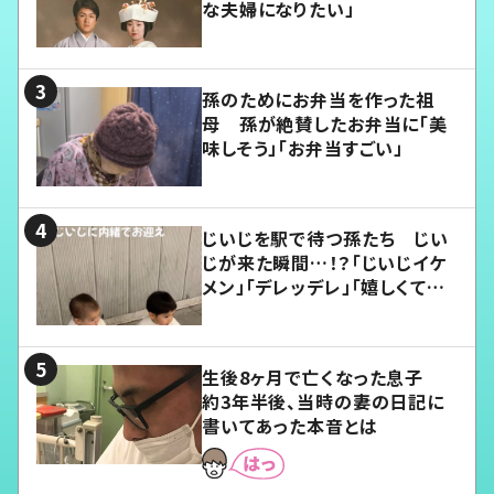
な夫婦になりたい」
孫のためにお弁当を作った祖
母 孫が絶賛したお弁当に「美
味しそう」「お弁当すごい」
じいじを駅で待つ孫たち じい
じが来た瞬間…！？「じいじイケ
メン」「デレッデレ」「嬉しくて可
愛くてたまらない」「幸せになれ
る」
生後8ヶ月で亡くなった息子
約3年半後、当時の妻の日記に
書いてあった本音とは