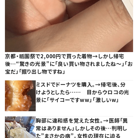
京都・祇園祭で2,000円で買った着物→しかし帰宅
後…“驚きの光景”に「良い買い物されましたね～」「お
宝だ」「掘り出し物ですね」
ミスドでドーナツを購入。→帰宅後、分
けようとしたら…… 目からウロコの光
景に「サイコーですww」「激しいw」
胸部に違和感を覚えた女性。→医師「異
常はありません」しかしその後…判明し
た”まさかの病”。女性の現在に迫る