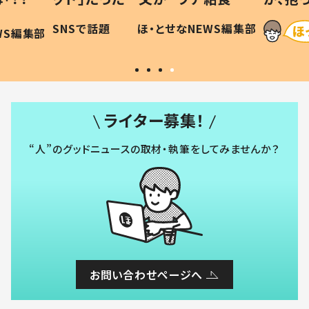
に「可愛
作り続ける理由とは #令和の親
「涙が
SNSで話題
ほ・とせなNEWS編集部
WS編集部
#令和の子
い」
ライター募集！
“人”のグッドニュースの取材・執筆をしてみませんか？
お問い合わせページへ