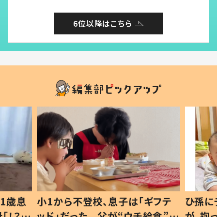
6位以降はこちら
1歳息
小1から不登校、息子は「ギフテ
ひ孫に
「！？」
ッド」だった 父が“ウチ給食”を
が、抱