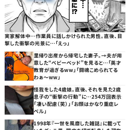
実家解体中…作業員に話しかけられた男性。直後、目
撃した衝撃の光景に…「えっ」
里帰り出産から帰宅した妻子。→夫が用
意した“ベビーベッド”を見ると…「英才
教育が過ぎるww」「闘魂こめられてる
わぁ～ww」
怪我をした4歳娘。直後、それを見た2歳
息子の“衝撃の行動”に…254万回表示
「凄い配慮（笑）」「お顔はかなり重症レ
ベル」
1998年『一世を風靡した雑誌』に載って