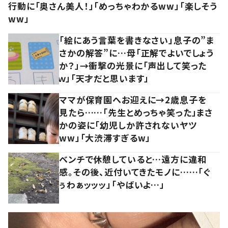
行動に「奥さん美人！」「めっちゃわかるww」「楽しそう
ww」
「絵にあう言葉を書きなさい」息子の”ま
さかの解答”に…母「正解でよいでしょう
か？」→衝撃の光景に「声出して笑った
ｗ」「天才だと思います」
ママが保育園へお迎えに→2歳息子を
見たら……「先生とめっちゃ笑った」まさ
かの姿に「幼児しか許されないヤツ
ww」「大渋滞すぎるw」
ベンチで休憩していると…遠方に違和
感。その後、近付いてきたモノに……「ぐ
ぅわぁッッッ」「やばいよ…」