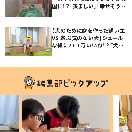
国に！？「羨ましい」「幸せそう」
の声
【犬のために庭を作った飼い主
VS 遊ぶ気のない犬】シュール
な絵に21.1万いいね！？「犬の
強い意志を感じる」