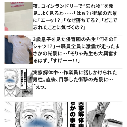
夜、コインランドリーで“忘れ物”を発
見。よく見ると……「はぁ？」衝撃の光景
に「エーッ！？」「なぜ落ちてる？」「どこで
忘れたことに気づくの？」
3歳息子を見た保育園の先生「何そのT
シャツ！？」→職員全員に激震が走ったま
さかの光景に…「そりゃ先生も大興奮す
るはず」「すげーー！！」
実家解体中…作業員に話しかけられた
男性。直後、目撃した衝撃の光景に…
「えっ」