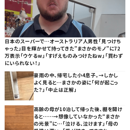
日本のスーパーで…オーストラリア人男性「見つけち
ゃった」目を輝かせて持ってきた”まさかのモノ”に72
万表示「ウケるw」「すげえものみつけたねw」「買わず
にいられない！」
豪雨の中、帰宅した小4息子。→しかし
よく見ると…まさかの姿に「何が起こっ
た？」「中止は正解」
高齢の母が10泊して帰った後、棚を開け
ると……→想像していなかった“まさか
の光景”に…「泣ける、泣けます」「母の