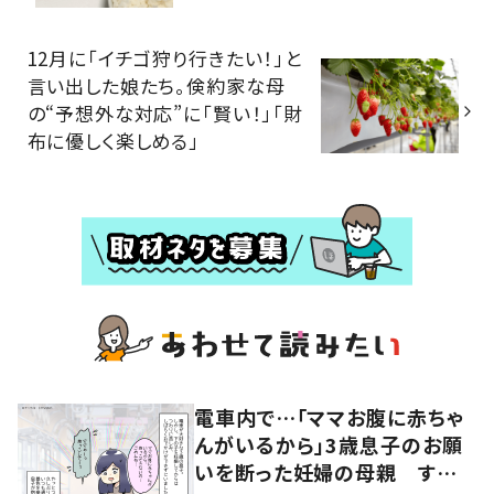
12月に「イチゴ狩り行きたい！」と
言い出した娘たち。倹約家な母
の“予想外な対応”に「賢い！」「財
布に優しく楽しめる」
電車内で…「ママお腹に赤ちゃ
んがいるから」3歳息子のお願
いを断った妊婦の母親 すると