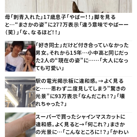
母「刺青入れた」17歳息子「やばー！！」脚を見る
と…“まさかの姿”に277万表示「違う意味でやばーー
（笑）」「な、なるほど！！」
「好き同士」だけど付き合っていなかった
男女。それから15年…小中高と同じだっ
た2人の“現在の姿”に……「大人になっ
ても可愛い」
駅の電光掲示板に違和感。→よく見る
と……思わず二度見してしまう”驚きの
光景”に93万表示「なんだこれ！？」「壊
れちゃった？」
スーパーで買ったシャインマスカットに
違和感。よく見ると→「何これ？」まさか
の光景に…「こんなところに！？」「かわい