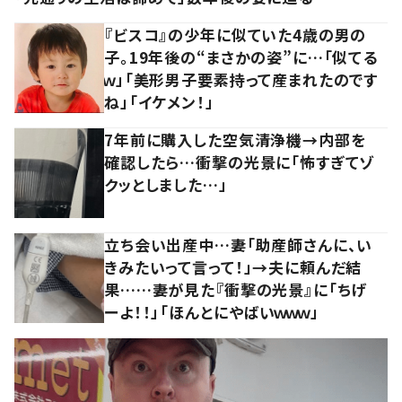
『ビスコ』の少年に似ていた4歳の男の
子。19年後の“まさかの姿”に…「似てる
ｗ」「美形男子要素持って産まれたのです
ね」「イケメン！」
7年前に購入した空気清浄機→内部を
確認したら…衝撃の光景に「怖すぎてゾ
クッとしました…」
立ち会い出産中…妻「助産師さんに、い
きみたいって言って！」→夫に頼んだ結
果……妻が見た『衝撃の光景』に「ちげ
ーよ！！」「ほんとにやばいｗｗｗ」