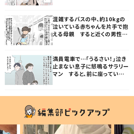
近くにいた女性の申し出に「こ
れ以上ない機会だった」
混雑するバスの中、約10kgの
泣いている赤ちゃんを片手で抱
える母親 すると近くの男性が
声をかけ…「涙が出そうでした」
満員電車で…「うるさい！」泣き
止まない息子に怒鳴るサラリー
マン すると、前に座っていた
女性からの助け船に「感謝いっ
ぱい」