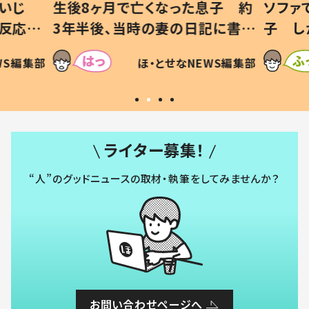
いじ
生後8ヶ月で亡くなった息子 約
ソファ
の反応に
3年半後、当時の妻の日記に書い
子 し
て仕方な
てあった本音とは
すべて
WS編集部
ほ・とせなNEWS編集部
いから
ライター募集！
“人”のグッドニュースの取材・執筆をしてみませんか？
お問い合わせページへ