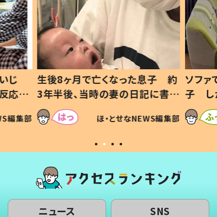
いじ
生後8ヶ月で亡くなった息子 約
ソファ
の反応に
3年半後、当時の妻の日記に書い
子 し
て仕方な
てあった本音とは
すべて
WS編集部
ほ・とせなNEWS編集部
いから
ニュース
SNS