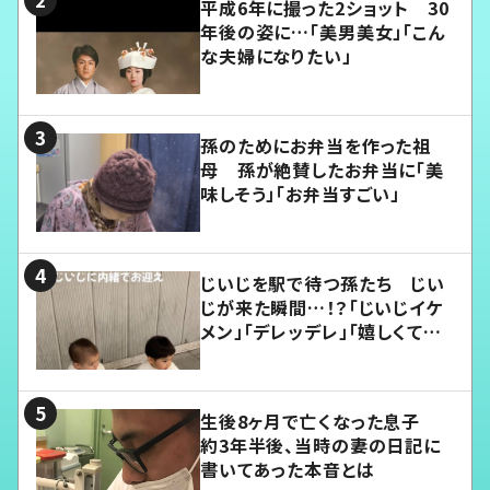
平成6年に撮った2ショット 30
年後の姿に…「美男美女」「こん
な夫婦になりたい」
孫のためにお弁当を作った祖
母 孫が絶賛したお弁当に「美
味しそう」「お弁当すごい」
じいじを駅で待つ孫たち じい
じが来た瞬間…！？「じいじイケ
メン」「デレッデレ」「嬉しくて可
愛くてたまらない」「幸せになれ
る」
生後8ヶ月で亡くなった息子
約3年半後、当時の妻の日記に
書いてあった本音とは