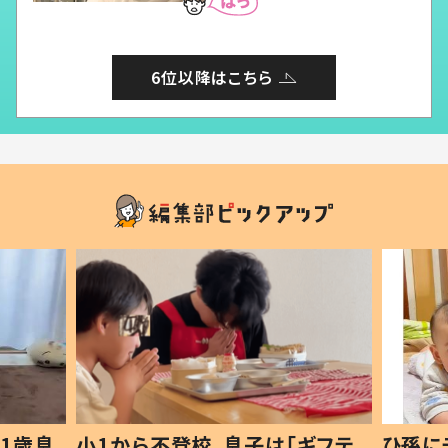
6位以降はこちら
1歳息
小1から不登校、息子は「ギフテ
ひ孫に