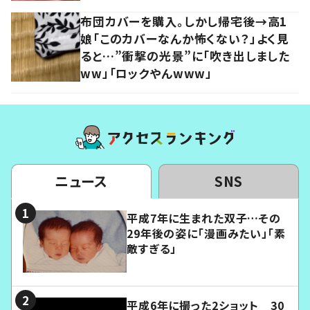
布団カバーを購入。しかし帰宅後→高1
娘「このカバーなんか怖くない？」よく見
ると…”衝撃の光景”に「吹き出しました
ww」「ロックやんwww」
ニュース
SNS
平成7年に生まれた双子…その
29年後の姿に「漫画みたい」「素
敵すぎる」
平成6年に撮った2ショット 30