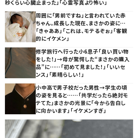
秒くらい心臓止まった」「心霊写真より怖い」
周囲に「男前ですね」と言われていた赤
ちゃん。成長した現在、まさかの姿に…
「きゃああ」「これは、モテるぞぉ」「客観
的にイケメン」
修学旅行へ行った小6息子「良い買い物
をした！」→母が驚愕した“まさかの購入
品”に……「初めて見ました！」「いいセ
ンス」「素晴らしい！」
小中高で男子校だった男性→学生の頃
の姿を見ると……「共学だったら絶対モ
テてた」まさかの光景に「今から告白し
に向かいます」「イケメンすぎ」