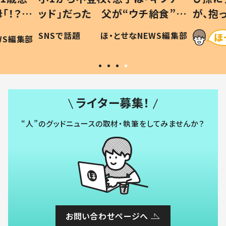
「！？」
ッド」だった 父が“ウチ給食”を
が、抱
に「可愛
作り続ける理由とは #令和の親
「涙が
SNSで話題
ほ・とせなNEWS編集部
WS編集部
#令和の子
い」
ライター募集！
“人”のグッドニュースの取材・執筆をしてみませんか？
お問い合わせページへ