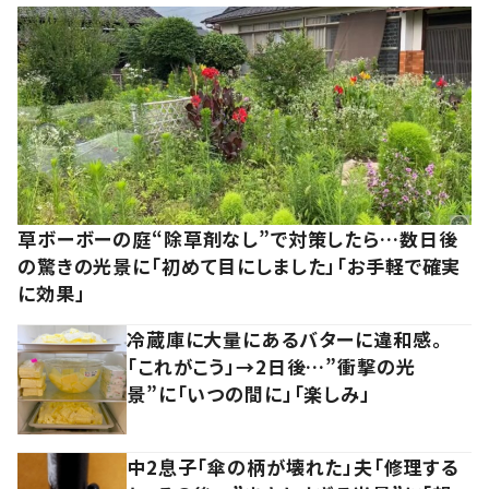
草ボーボーの庭“除草剤なし”で対策したら…数日後
の驚きの光景に「初めて目にしました」「お手軽で確実
に効果」
冷蔵庫に大量にあるバターに違和感。
「これがこう」→2日後…”衝撃の光
景”に「いつの間に」「楽しみ」
中2息子「傘の柄が壊れた」夫「修理する