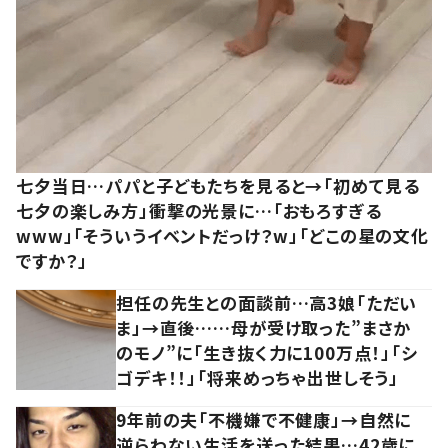
七夕当日…パパと子どもたちを見ると→「初めて見る
七夕の楽しみ方」衝撃の光景に…「おもろすぎる
www」「そういうイベントだっけ？w」「どこの星の文化
ですか？」
担任の先生との面談前…高3娘「ただい
ま」→直後……母が受け取った”まさか
のモノ”に「生き抜く力に100万点！」「シ
ゴデキ！！」「将来めっちゃ出世しそう」
9年前の夫「不機嫌で不健康」→自然に
逆らわない生活を送った結果…42歳に