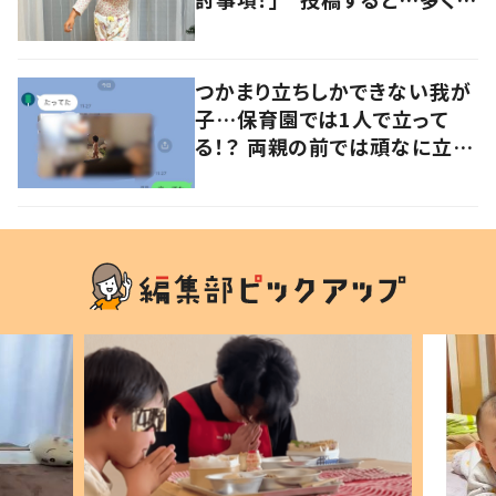
意見が寄せられる！
つかまり立ちしかできない我が
子…保育園では1人で立って
る！？ 両親の前では頑なに立た
ない1歳児が可愛すぎる…！