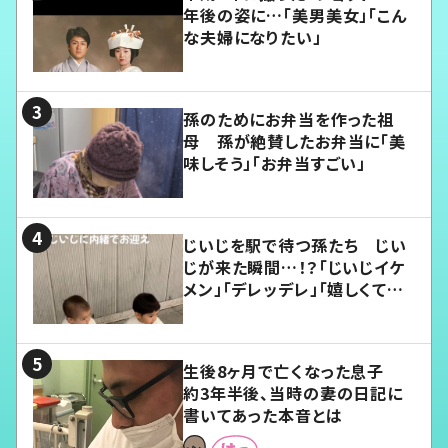
年後の姿に…「美男美女」「こん
な夫婦になりたい」
孫のためにお弁当を作った祖
母 孫が絶賛したお弁当に「美
味しそう」「お弁当すごい」
じいじを駅で待つ孫たち じい
じが来た瞬間…！？「じいじイケ
メン」「デレッデレ」「嬉しくて可
愛くてたまらない」「幸せになれ
る」
生後8ヶ月で亡くなった息子
約3年半後、当時の妻の日記に
書いてあった本音とは