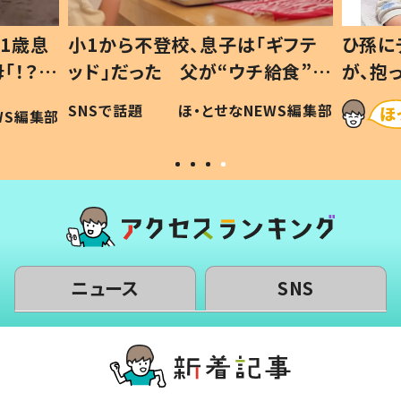
1歳息
小1から不登校、息子は「ギフテ
ひ孫に
「！？」
ッド」だった 父が“ウチ給食”を
が、抱
に「可愛
作り続ける理由とは #令和の親
「涙が
SNSで話題
ほ・とせなNEWS編集部
WS編集部
#令和の子
い」
ニュース
SNS