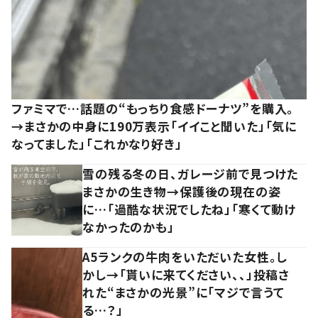
ファミマで…話題の“もっちり食感ドーナツ”を購入。
→まさかの中身に190万表示「イイこと聞いた」「気に
なってました」「これかなり好き」
雪の残る冬の日、ガレージ前で見つけた
まさかの生き物→保護後の現在の姿
に…「過酷な状況でしたね」「寒くて動け
なかったのかも」
A5ランクの牛肉をいただいた女性。し
かし→「貰いに来てください、、」投稿さ
れた“まさかの光景”に「マジで言うて
る…？」