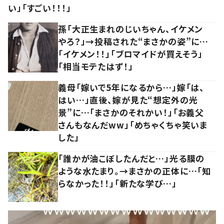
い」「すごい！！！」
孫「大正生まれのじいちゃん、イケメン
やろ？」→投稿された“まさかの姿”に…
「イケメン！！」「ブロマイドが買えそう」
「相当モテたはず！」
義母「嫁いで5年になるから…」嫁「は、
はい…」直後、嫁が見た“想定外の光
景”に…「まさかのそれかい！」「お義父
さんもなんだww」「めちゃくちゃ笑いま
した」
「誰かが油こぼしたんだと…」光る膜の
ような水たまり。→まさかの正体に…「知
らなかった！！」「新たな学び…」