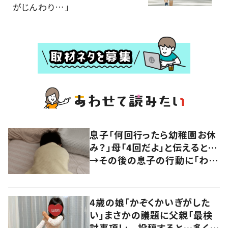
がじんわり…」
息子「何回行ったら幼稚園お休
み？」母「4回だよ」と伝えると…
→その後の息子の行動に「わか
るよその気持ち」「うちの子も！」
の声
4歳の娘「かぞくかいぎがした
い」まさかの議題に父親「最検
討事項！」 投稿すると…多くの