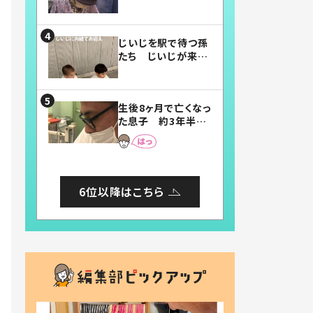
賛したお弁当に「美
味しそう」「お弁当す
ごい」
じいじを駅で待つ孫
たち じいじが来た
瞬間…！？「じいじイ
ケメン」「デレッデレ」
「嬉しくて可愛くてた
生後8ヶ月で亡くなっ
まらない」「幸せにな
た息子 約3年半
れる」
後、当時の妻の日記
に書いてあった本音
とは
6位以降はこちら