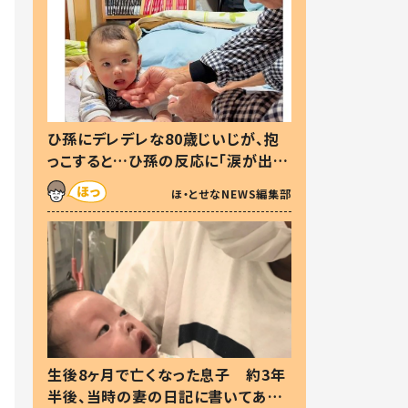
ひ孫にデレデレな80歳じいじが、抱
っこすると…ひ孫の反応に「涙が出ま
した」「可愛くて仕方ない」
ほ・とせなNEWS編集部
生後8ヶ月で亡くなった息子 約3年
半後、当時の妻の日記に書いてあっ