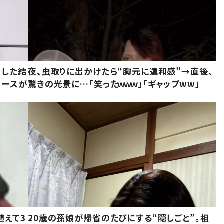
をした結
夜、虫取りに出かけたら“胸元に違和感”→直後、
ベースが
驚きの光景に…「笑ったｗｗｗ」「ギャップww」
植えて3
20歳の孫娘が帰省のたびにする“隠しごと”。祖