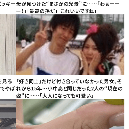
ズッキー
母が見つけた“まさかの光景”に……「わぁーー
ー！」「最高の孫だ」「これいいですね」
を見る
「好き同士」だけど付き合っていなかった男女。そ
味でやば
れから15年…小中高と同じだった2人の“現在の
姿”に……「大人になっても可愛い」