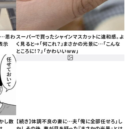
……思わ
スーパーで買ったシャインマスカットに違和感。よ
表示
く見ると→「何これ？」まさかの光景に…「こんな
ところに！？」「かわいいww」
かし数
【続き】体調不良の妻に…夫「俺に全部任せろ」し
は
かしその後、妻が目を疑った『まさかの光景』とは