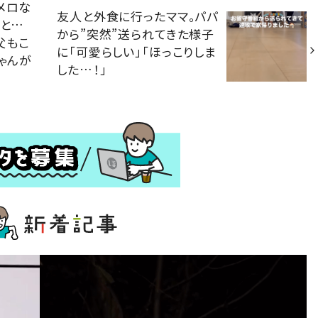
メロな
友人と外食に行ったママ。パパ
ると…
から”突然”送られてきた様子
父もこ
に「可愛らしい」「ほっこりしま
ゃんが
した…！」
」