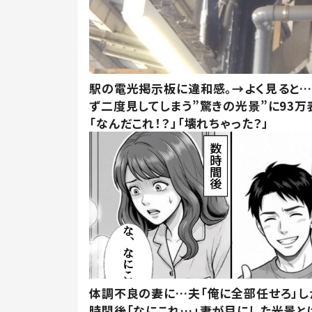
駅の電光掲示板に違和感。→よく見ると
ず二度見してしまう”驚きの光景”に93万
「なんだこれ！？」「壊れちゃった？」
体調不良の妻に…夫「俺に全部任せろ」し
時間後「なにこれ…」妻が目にした光景と