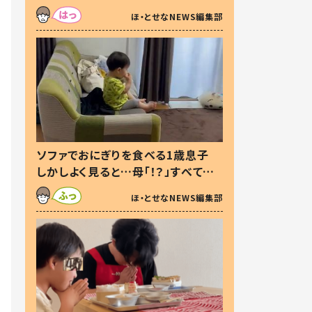
た本音とは
ほ・とせなNEWS編集部
ソファでおにぎりを食べる1歳息子
しかしよく見ると…母「！？」すべてを
察した母の投稿に「可愛いから許
ほ・とせなNEWS編集部
す！」「現行犯〜」