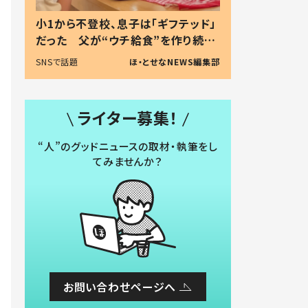
小1から不登校、息子は「ギフテッド」
だった 父が“ウチ給食”を作り続け
る理由とは #令和の親 #令和の子
SNSで話題
ほ・とせなNEWS編集部
ライター募集！
“人”のグッドニュースの取材・執筆をし
てみませんか？
お問い合わせページへ