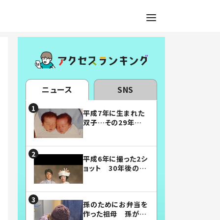
ニュース
SNS
平成7年に生まれた
双子…その29年後
の姿に「漫画みたい」
「素敵すぎる」
平成6年に撮った2シ
ョット 30年後の姿
に…「美男美女」「こ
んな夫婦になりた
い」
孫のためにお弁当を
作った祖母 孫が絶