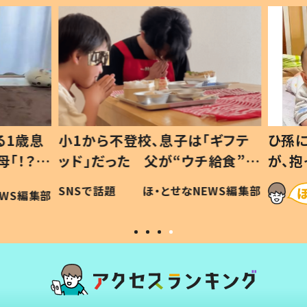
1歳息
小1から不登校、息子は「ギフテ
ひ孫に
「！？」
ッド」だった 父が“ウチ給食”を
が、抱
に「可愛
作り続ける理由とは #令和の親
「涙が
SNSで話題
ほ・とせなNEWS編集部
WS編集部
#令和の子
い」