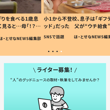
1歳息
小1から不登校、息子は「ギフテ
ひ孫に
「！？」
ッド」だった 父が“ウチ給食”を
が、抱
に「可愛
作り続ける理由とは #令和の親
「涙が
SNSで話題
ほ・とせなNEWS編集部
WS編集部
#令和の子
い」
ライター募集！
“人”のグッドニュースの取材・執筆をしてみませんか？