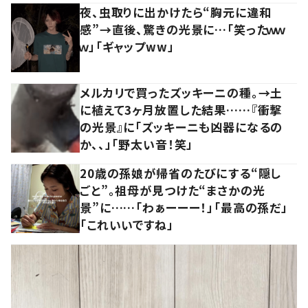
夜、虫取りに出かけたら“胸元に違和
感”→直後、驚きの光景に…「笑ったｗｗ
ｗ」「ギャップww」
メルカリで買ったズッキーニの種。→土
に植えて3ヶ月放置した結果……『衝撃
の光景』に「ズッキーニも凶器になるの
か、、」「野太い音！笑」
20歳の孫娘が帰省のたびにする“隠し
ごと”。祖母が見つけた“まさかの光
景”に……「わぁーーー！」「最高の孫だ」
「これいいですね」