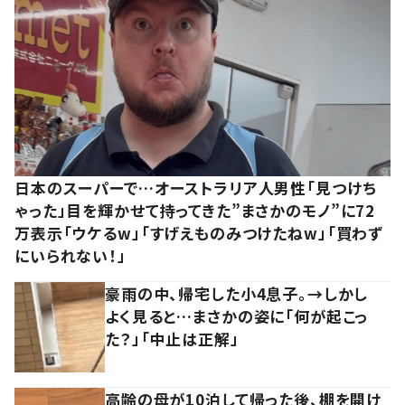
日本のスーパーで…オーストラリア人男性「見つけち
ゃった」目を輝かせて持ってきた”まさかのモノ”に72
万表示「ウケるw」「すげえものみつけたねw」「買わず
にいられない！」
豪雨の中、帰宅した小4息子。→しかし
よく見ると…まさかの姿に「何が起こっ
た？」「中止は正解」
高齢の母が10泊して帰った後、棚を開け