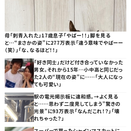
母「刺青入れた」17歳息子「やばー！！」脚を見る
と…“まさかの姿”に277万表示「違う意味でやばーー
（笑）」「な、なるほど！！」
「好き同士」だけど付き合っていなかった
男女。それから15年…小中高と同じだっ
た2人の“現在の姿”に……「大人になっ
ても可愛い」
駅の電光掲示板に違和感。→よく見る
と……思わず二度見してしまう”驚きの
光景”に93万表示「なんだこれ！？」「壊
れちゃった？」
スーパーで買ったシャインマスカットに