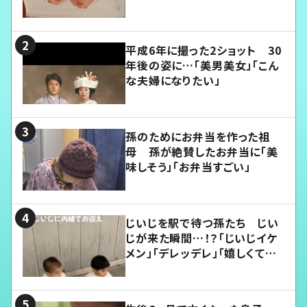
平成6年に撮った2ショット 30
年後の姿に…「美男美女」「こん
な夫婦になりたい」
孫のためにお弁当を作った祖
母 孫が絶賛したお弁当に「美
味しそう」「お弁当すごい」
じいじを駅で待つ孫たち じい
じが来た瞬間…！？「じいじイケ
メン」「デレッデレ」「嬉しくて可
愛くてたまらない」「幸せになれ
る」