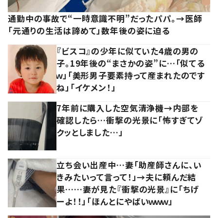
通勤中の事故で“一時意識不明”だったパパ。→医師
「元通りの生活は諦めて」数年後の姿に迫る
『ビスコ』の少年に似ていた4歳の男の
子。19年後の“まさかの姿”に…「似てる
ｗ」「美形男子要素持って産まれたのです
ね」「イケメン！」
7年前に購入した空気清浄機→内部を
確認したら…衝撃の光景に「怖すぎてゾ
クッとしました…」
立ち会い出産中…妻「助産師さんに、い
きみたいって言って！」→夫に頼んだ結
果……妻が見た『衝撃の光景』に「ちげ
ーよ！！」「ほんとにやばいｗｗｗ」