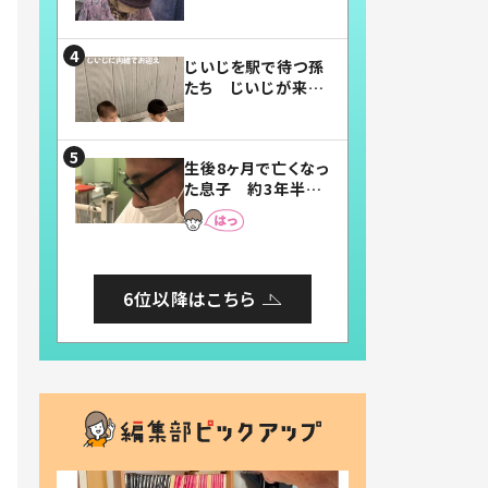
賛したお弁当に「美
味しそう」「お弁当す
ごい」
じいじを駅で待つ孫
たち じいじが来た
瞬間…！？「じいじイ
ケメン」「デレッデレ」
「嬉しくて可愛くてた
生後8ヶ月で亡くなっ
まらない」「幸せにな
た息子 約3年半
れる」
後、当時の妻の日記
に書いてあった本音
とは
6位以降はこちら