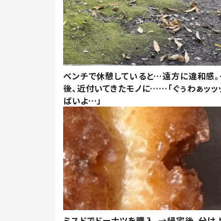
ベンチで休憩していると…遠方に違和感。
後、近付いてきたモノに……「ぐぅわぁッッ
ばいよ…」
ミスドでドーナツを購入。→帰宅後、分け