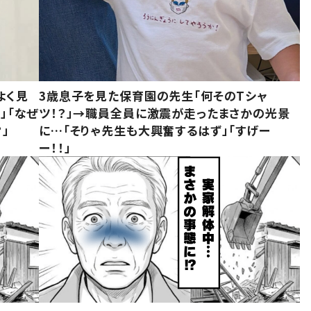
よく見
3歳息子を見た保育園の先生「何そのTシャ
」「なぜ
ツ！？」→職員全員に激震が走ったまさかの光景
」
に…「そりゃ先生も大興奮するはず」「すげー
ー！！」