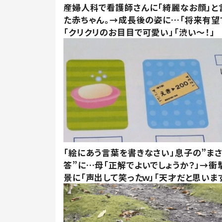
産婦人科で看護師さんに「綺麗なお顔」と
た赤ちゃん。→成長後の姿に…「将来有望
「クリクリのお目目で可愛い」「渋い～！」
「絵にあう言葉を書きなさい」息子の”ま
答”に…母「正解でよいでしょうか？」→衝
景に「声出して笑ったｗ」「天才だと思いま