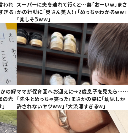
言われ
スーパーに夫を連れて行くと…妻「おーいw」まさ
すぎる」
かの行動に「奥さん美人！」「めっちゃわかるww」
「楽しそうww」
さかの解
ママが保育園へお迎えに→2歳息子を見たら……
撃の光
「先生とめっちゃ笑った」まさかの姿に「幼児しか
す」
許されないヤツww」「大渋滞すぎるw」