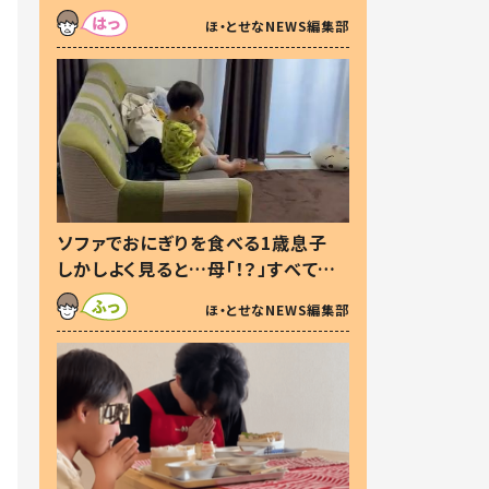
た本音とは
ほ・とせなNEWS編集部
ソファでおにぎりを食べる1歳息子
しかしよく見ると…母「！？」すべてを
察した母の投稿に「可愛いから許
ほ・とせなNEWS編集部
す！」「現行犯〜」