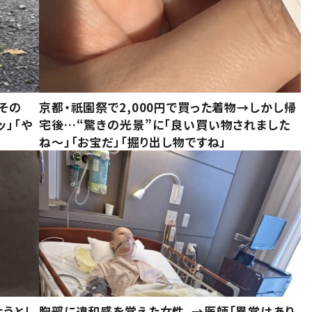
その
京都・祇園祭で2,000円で買った着物→しかし帰
ッ」「や
宅後…“驚きの光景”に「良い買い物されました
ね～」「お宝だ」「掘り出し物ですね」
ようとし
胸部に違和感を覚えた女性。→医師「異常はあり