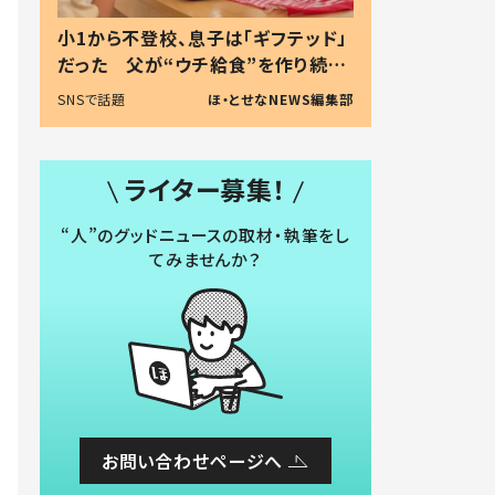
小1から不登校、息子は「ギフテッド」
だった 父が“ウチ給食”を作り続け
る理由とは #令和の親 #令和の子
SNSで話題
ほ・とせなNEWS編集部
ライター募集！
“人”のグッドニュースの取材・執筆をし
てみませんか？
お問い合わせページへ