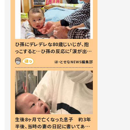
ひ孫にデレデレな80歳じいじが、抱
っこすると…ひ孫の反応に「涙が出ま
した」「可愛くて仕方ない」
ほ・とせなNEWS編集部
生後8ヶ月で亡くなった息子 約3年
半後、当時の妻の日記に書いてあっ