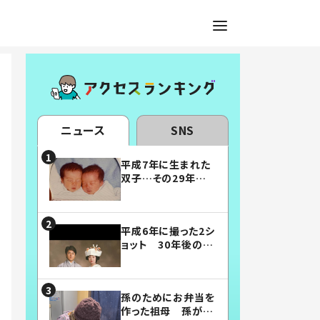
ニュース
SNS
平成7年に生まれた
双子…その29年後
の姿に「漫画みたい」
「素敵すぎる」
平成6年に撮った2シ
ョット 30年後の姿
に…「美男美女」「こ
んな夫婦になりた
い」
孫のためにお弁当を
作った祖母 孫が絶