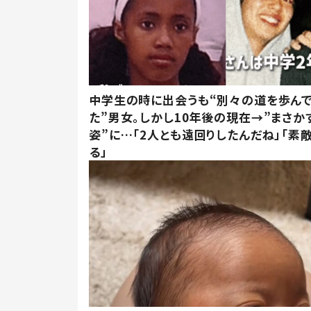
中学生の時に出会うも“別々の道を歩ん
た”男女。しかし10年後の現在→”まさか
姿”に…「2人とも遠回りしたんだね」「素
る」