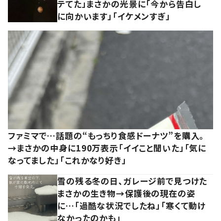
テてた」まさかの光景に「今から告白し
に向かいます」「イケメンすぎ」
ファミマで…話題の“もっちり食感ドーナツ”を購入。
→まさかの中身に190万表示「イイこと聞いた」「気に
なってました」「これかなり好き」
雪の残る冬の日、ガレージ前で見つけた
まさかの生き物→保護後の現在の姿
に…「過酷な状況でしたね」「寒くて動け
なかったのかも」