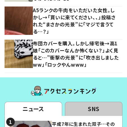
A5ランクの牛肉をいただいた女性。し
かし→「貰いに来てください、、」投稿さ
れた“まさかの光景”に「マジで言うて
る…？」
布団カバーを購入。しかし帰宅後→高1
娘「このカバーなんか怖くない？」よく見
ると…”衝撃の光景”に「吹き出しました
ww」「ロックやんwww」
ニュース
SNS
平成7年に生まれた双子…その