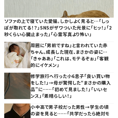
ソファの上で寝ていた愛猫。しかしよく見ると…「しっ
ぽが取れてる！？」SNSがザワついた光景に「ヒッ！」「2
秒くらい心臓止まった」「心霊写真より怖い」
周囲に「男前ですね」と言われていた赤
ちゃん。成長した現在、まさかの姿に…
「きゃああ」「これは、モテるぞぉ」「客観
的にイケメン」
修学旅行へ行った小6息子「良い買い物
をした！」→母が驚愕した“まさかの購入
品”に……「初めて見ました！」「いいセ
ンス」「素晴らしい！」
小中高で男子校だった男性→学生の頃
の姿を見ると……「共学だったら絶対モ