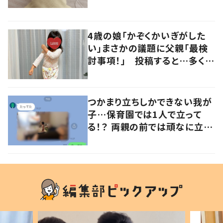
るよその気持ち」「うちの子も！」
の声
4歳の娘「かぞくかいぎがした
い」まさかの議題に父親「最検
討事項！」 投稿すると…多くの
意見が寄せられる！
つかまり立ちしかできない我が
子…保育園では1人で立って
る！？ 両親の前では頑なに立た
ない1歳児が可愛すぎる…！