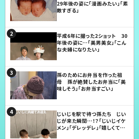
29年後の姿に「漫画みたい」「素
敵すぎる」
平成6年に撮った2ショット 30
年後の姿に…「美男美女」「こん
な夫婦になりたい」
孫のためにお弁当を作った祖
母 孫が絶賛したお弁当に「美
味しそう」「お弁当すごい」
じいじを駅で待つ孫たち じい
じが来た瞬間…！？「じいじイケ
メン」「デレッデレ」「嬉しくて可
愛くてたまらない」「幸せになれ