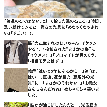
「普通の石ではない」と川で拾った謎の石ころ。1時間、
洗い続けてみると…驚きの光景に「めちゃくちゃきれ
い」「すごい！！！」
孫「大正生まれのじいちゃん、イケメン
やろ？」→投稿された“まさかの姿”に…
「イケメン！！」「ブロマイドが買えそう」
「相当モテたはず！」
義母「嫁いで5年になるから…」嫁「は、
はい…」直後、嫁が見た“想定外の光
景”に…「まさかのそれかい！」「お義父
さんもなんだww」「めちゃくちゃ笑いま
した」
「誰かが油こぼしたんだと…」光る膜の