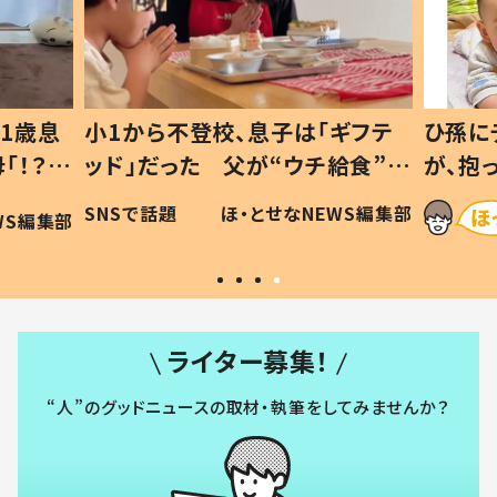
1歳息
小1から不登校、息子は「ギフテ
ひ孫に
「！？」
ッド」だった 父が“ウチ給食”を
が、抱
に「可愛
作り続ける理由とは #令和の親
「涙が
SNSで話題
ほ・とせなNEWS編集部
WS編集部
#令和の子
い」
ライター募集！
“人”のグッドニュースの取材・執筆をしてみませんか？