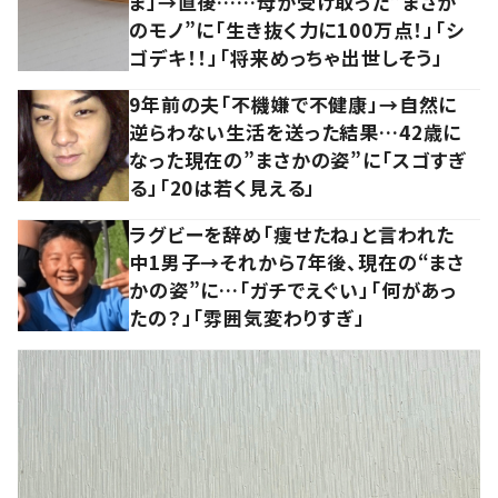
ま」→直後……母が受け取った”まさか
のモノ”に「生き抜く力に100万点！」「シ
ゴデキ！！」「将来めっちゃ出世しそう」
9年前の夫「不機嫌で不健康」→自然に
逆らわない生活を送った結果…42歳に
なった現在の”まさかの姿”に「スゴすぎ
る」「20は若く見える」
ラグビーを辞め「痩せたね」と言われた
中1男子→それから7年後、現在の“まさ
かの姿”に…「ガチでえぐい」「何があっ
たの？」「雰囲気変わりすぎ」