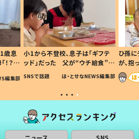
1歳息
小1から不登校、息子は「ギフテ
ひ孫に
「！？」
ッド」だった 父が“ウチ給食”を
が、抱
に「可愛
作り続ける理由とは #令和の親
「涙が
SNSで話題
ほ・とせなNEWS編集部
WS編集部
#令和の子
い」
ニュース
SNS