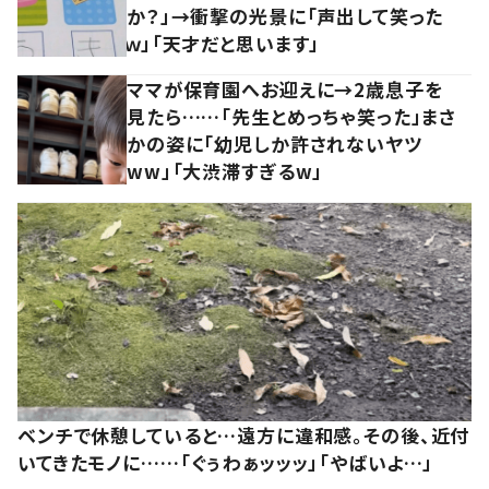
か？」→衝撃の光景に「声出して笑った
ｗ」「天才だと思います」
ママが保育園へお迎えに→2歳息子を
見たら……「先生とめっちゃ笑った」まさ
かの姿に「幼児しか許されないヤツ
ww」「大渋滞すぎるw」
ベンチで休憩していると…遠方に違和感。その後、近付
いてきたモノに……「ぐぅわぁッッッ」「やばいよ…」