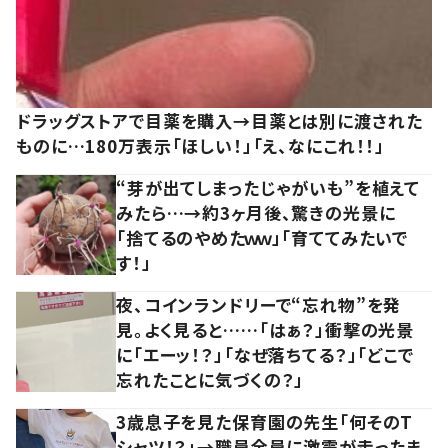
ドラッグストアで目薬を購入→目薬とは別に渡された
ものに…180万表示「ほしい！」「え、なにこれ！！」
“芽が出てしまったじゃがいも”を植えて
みたら…→約3ヶ月後、驚きの光景に
「捨てるのやめたｗｗ」「育ててみたいで
す！」
夜、コインランドリーで“忘れ物”を発
見。よく見ると……「はぁ？」衝撃の光景
に「エーッ！？」「なぜ落ちてる？」「どこで
忘れたことに気づくの？」
3歳息子を見た保育園の先生「何そのT
シャツ！？」→職員全員に激震が走ったま