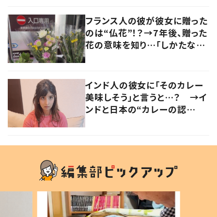
の声
フランス人の彼が彼女に贈った
のは“仏花”！？→7年後、贈った
花の意味を知り…「しかたな
い」「気持ちが大事」
インド人の彼女に「そのカレー
美味しそう」と言うと…？ →イ
ンドと日本の“カレーの認
識”に驚きの声！