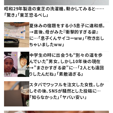
昭和29年製造の東芝の洗濯機。動かしてみると……
「驚き」「東芝恐るべし」
夏休みの宿題をする小5息子に違和感。
→直後、母がみた『衝撃的すぎる姿』
に…「息子くんサイコーww」「吹き出し
ちゃいましたww」
中学生の時に出会うも“別々の道を歩
んでいた”男女。しかし10年後の現在
→”まさかすぎる姿”に…「2人とも遠回
りしたんだね」「素敵過ぎる」
スタバでワッフルを注文した女性。しか
しその後、SNSが騒然とした投稿に…
「知らなかった」「ヤバい安い」