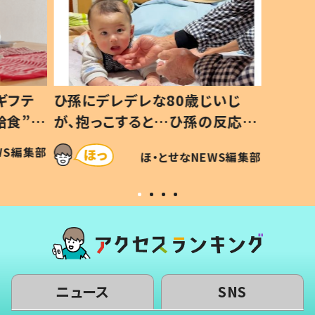
ギフテ
ひ孫にデレデレな80歳じいじ
生後8
給食”を
が、抱っこすると…ひ孫の反応に
3年半
和の親
「涙が出ました」「可愛くて仕方な
てあっ
WS編集部
ほ・とせなNEWS編集部
い」
ニュース
SNS