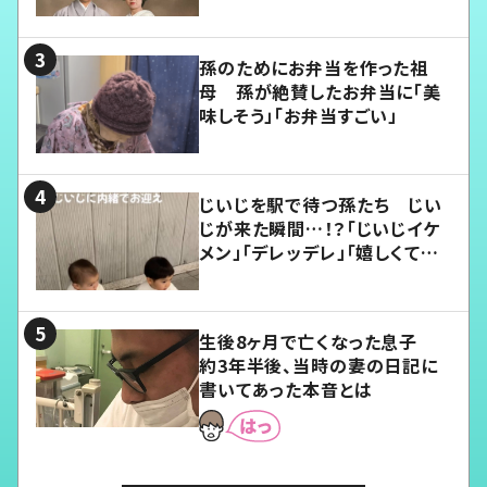
孫のためにお弁当を作った祖
母 孫が絶賛したお弁当に「美
味しそう」「お弁当すごい」
じいじを駅で待つ孫たち じい
じが来た瞬間…！？「じいじイケ
メン」「デレッデレ」「嬉しくて可
愛くてたまらない」「幸せになれ
る」
生後8ヶ月で亡くなった息子
約3年半後、当時の妻の日記に
書いてあった本音とは