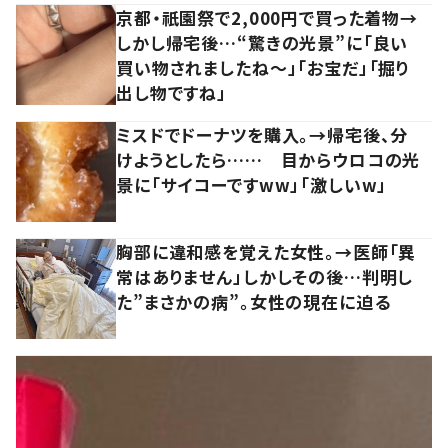
京都・祇園祭で2,000円で買った着物→
しかし帰宅後…“驚きの光景”に「良い
買い物されましたね～」「お宝だ」「掘り
出し物ですね」
ミスドでドーナツを購入。→帰宅後、分
けようとしたら…… 目からウロコの光
景に「サイコーですww」「激しいw」
胸部に違和感を覚えた女性。→医師「異
常はありません」しかしその後…判明し
た”まさかの病”。女性の現在に迫る