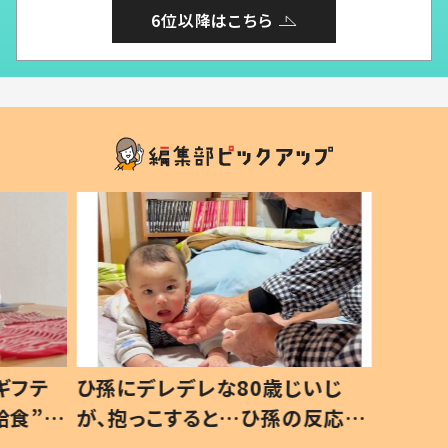
6位以降はこちら
ギフテ
ひ孫にデレデレな80歳じいじ
給食”を
が、抱っこすると…ひ孫の反応に
和の親
「涙が出ました」「可愛くて仕方な