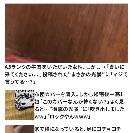
A5ランクの牛肉をいただいた女性。しかし→「貰いに
来てください、、」投稿された“まさかの光景”に「マジで
言うてる…？」
布団カバーを購入。しかし帰宅後→高1
娘「このカバーなんか怖くない？」よく見
ると…”衝撃の光景”に「吹き出しました
ww」「ロックやんwww」
家で横になっていると、足にコチョコチ