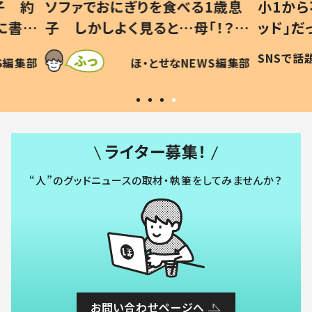
1歳息
小1から不登校、息子は「ギフテ
ひ孫に
「！？」
ッド」だった 父が“ウチ給食”を
が、抱
に「可愛
作り続ける理由とは #令和の親
「涙が
SNSで話題
ほ・とせなNEWS編集部
WS編集部
#令和の子
い」
ライター募集！
“人”のグッドニュースの取材・執筆をしてみませんか？
お問い合わせページへ