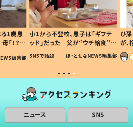
1歳息
小1から不登校、息子は「ギフテ
ひ孫に
「！？」
ッド」だった 父が“ウチ給食”を
が、抱
に「可愛
作り続ける理由とは #令和の親
「涙が
SNSで話題
ほ・とせなNEWS編集部
WS編集部
#令和の子
い」
ニュース
SNS