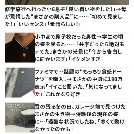
修学旅行へ行った小6息子「良い買い物をした！」→母
が驚愕した“まさかの購入品”に……「初めて見まし
た！」「いいセンス」「素晴らしい！」
小中高で男子校だった男性→学生の頃
の姿を見ると……「共学だったら絶対モ
テてた」まさかの光景に「今から告白し
に向かいます」「イケメンすぎ」
ファミマで…話題の“もっちり食感ドー
ナツ”を購入。→まさかの中身に190万
表示「イイこと聞いた」「気になってまし
た」「これかなり好き」
雪の残る冬の日、ガレージ前で見つけた
まさかの生き物→保護後の現在の姿
に…「過酷な状況でしたね」「寒くて動け
なかったのかも」