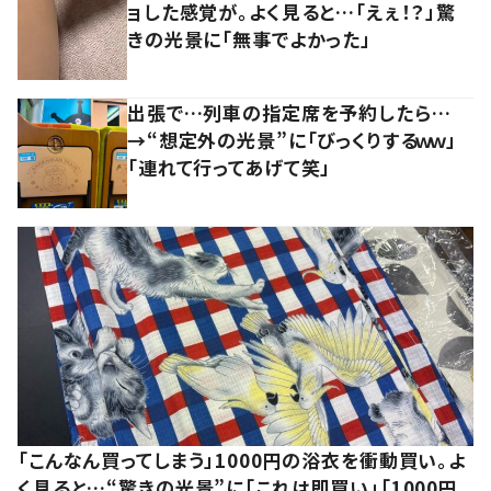
ョした感覚が。よく見ると…「えぇ！？」驚
きの光景に「無事でよかった」
出張で…列車の指定席を予約したら…
→“想定外の光景”に「びっくりするｗｗ」
「連れて行ってあげて笑」
「こんなん買ってしまう」1000円の浴衣を衝動買い。よ
く見ると…“驚きの光景”に「これは即買い」「1000円