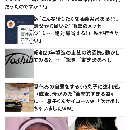
だったのですか？！」
嫁「こんな帰りたくなる義実家ある！？」
義父から届いた“衝撃のメッセー
ジ”に…「絶対帰省する！」「私が行きた
い」
昭和29年製造の東芝の洗濯機。動かし
てみると……「驚き」「東芝恐るべし」
夏休みの宿題をする小5息子に違和感。
→直後、母がみた『衝撃的すぎる姿』
に…「息子くんサイコーww」「吹き出し
ちゃいましたww」