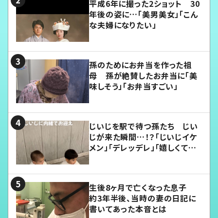
平成6年に撮った2ショット 30
年後の姿に…「美男美女」「こん
な夫婦になりたい」
孫のためにお弁当を作った祖
母 孫が絶賛したお弁当に「美
味しそう」「お弁当すごい」
じいじを駅で待つ孫たち じい
じが来た瞬間…！？「じいじイケ
メン」「デレッデレ」「嬉しくて可
愛くてたまらない」「幸せになれ
る」
生後8ヶ月で亡くなった息子
約3年半後、当時の妻の日記に
書いてあった本音とは