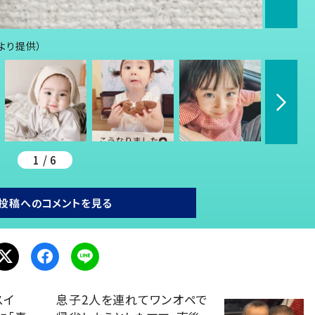
んより提供）
1 / 6
投稿へのコメントを見る
スイ
息子2人を連れてワンオペで