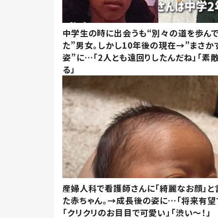
中学生の時に出会うも“別々の道を歩ん
た”男女。しかし10年後の現在→”まさか
姿”に…「2人とも遠回りしたんだね」「素
る」
産婦人科で看護師さんに「綺麗なお顔」と
た赤ちゃん。→成長後の姿に…「将来有望
「クリクリのお目目で可愛い」「渋い～！」