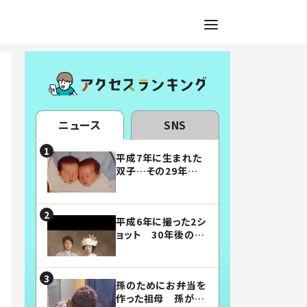
ニュース
SNS
平成7年に生まれた
双子…その29年後
の姿に「漫画みたい」
「素敵すぎる」
平成6年に撮った2シ
ョット 30年後の姿
に…「美男美女」「こ
んな夫婦になりた
い」
孫のためにお弁当を
作った祖母 孫が絶