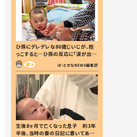
ひ孫にデレデレな80歳じいじが、抱
っこすると…ひ孫の反応に「涙が出ま
した」「可愛くて仕方ない」
ほ・とせなNEWS編集部
生後8ヶ月で亡くなった息子 約3年
半後、当時の妻の日記に書いてあっ