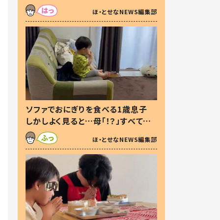
た本音とは
ほ・とせなNEWS編集部
ソファでおにぎりを食べる1歳息子
しかしよく見ると…母「！？」すべてを
察した母の投稿に「可愛いから許
ほ・とせなNEWS編集部
す！」「現行犯〜」