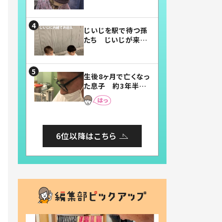
賛したお弁当に「美
味しそう」「お弁当す
ごい」
じいじを駅で待つ孫
たち じいじが来た
瞬間…！？「じいじイ
ケメン」「デレッデレ」
「嬉しくて可愛くてた
生後8ヶ月で亡くなっ
まらない」「幸せにな
た息子 約3年半
れる」
後、当時の妻の日記
に書いてあった本音
とは
6位以降はこちら