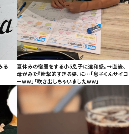
みる
夏休みの宿題をする小5息子に違和感。→直後、
母がみた『衝撃的すぎる姿』に…「息子くんサイコ
ーww」「吹き出しちゃいましたww」