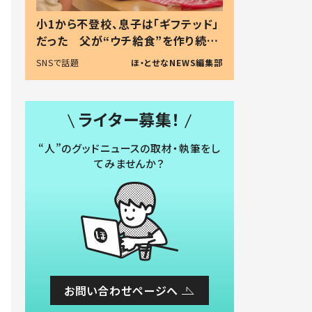
小1から不登校、息子は「ギフテッド」
だった 父が“ウチ給食”を作り続け
る理由とは #令和の親 #令和の子
SNSで話題
ほ・とせなNEWS編集部
ライター募集！
“人”のグッドニュースの取材・執筆をし
てみませんか？
お問い合わせページへ