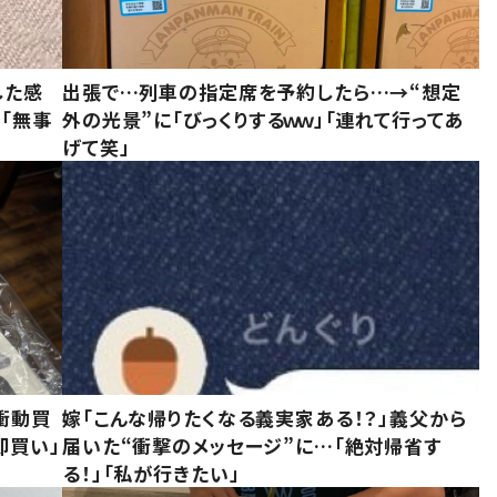
した感
出張で…列車の指定席を予約したら…→“想定
に「無事
外の光景”に「びっくりするｗｗ」「連れて行ってあ
げて笑」
衝動買
嫁「こんな帰りたくなる義実家ある！？」義父から
即買い」
届いた“衝撃のメッセージ”に…「絶対帰省す
る！」「私が行きたい」