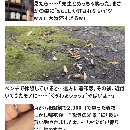
見たら……「先生とめっちゃ笑った」まさ
かの姿に「幼児しか許されないヤツ
ww」「大渋滞すぎるw」
ベンチで休憩していると…遠方に違和感。その後、近付
いてきたモノに……「ぐぅわぁッッッ」「やばいよ…」
京都・祇園祭で2,000円で買った着物→
しかし帰宅後…“驚きの光景”に「良い
買い物されましたね～」「お宝だ」「掘り
出し物ですね」