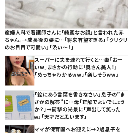
産婦人科で看護師さんに「綺麗なお顔」と言われた赤
ちゃん。→成長後の姿に…「将来有望すぎる」「クリクリ
のお目目で可愛い」「渋い～！」
スーパーに夫を連れて行くと…妻「おー
いw」まさかの行動に「奥さん美人！」
「めっちゃわかるww」「楽しそうww」
「絵にあう言葉を書きなさい」息子の”ま
さかの解答”に…母「正解でよいでしょう
か？」→衝撃の光景に「声出して笑った
ｗ」「天才だと思います」
ママが保育園へお迎えに→2歳息子を