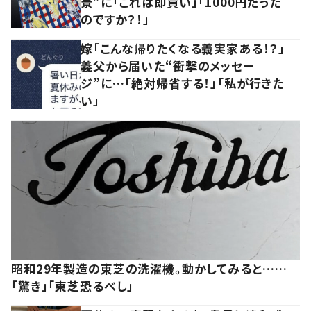
景”に「これは即買い」「1000円だった
のですか？！」
嫁「こんな帰りたくなる義実家ある！？」
義父から届いた“衝撃のメッセー
ジ”に…「絶対帰省する！」「私が行きた
い」
昭和29年製造の東芝の洗濯機。動かしてみると……
「驚き」「東芝恐るべし」