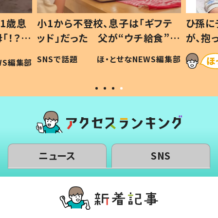
1歳息
小1から不登校、息子は「ギフテ
ひ孫に
「！？」
ッド」だった 父が“ウチ給食”を
が、抱
に「可愛
作り続ける理由とは #令和の親
「涙が
SNSで話題
ほ・とせなNEWS編集部
WS編集部
#令和の子
い」
ニュース
SNS