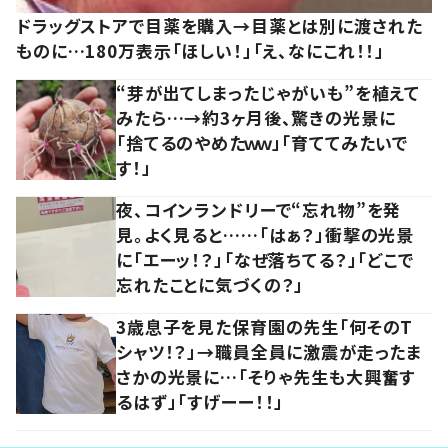
ドラッグストアで目薬を購入→目薬とは別に渡された
ものに…180万表示「ほしい！」「え、なにこれ！！」
“芽が出てしまったじゃがいも”を植えて
みたら…→約3ヶ月後、驚きの光景に
「捨てるのやめたｗｗ」「育ててみたいで
す！」
夜、コインランドリーで“忘れ物”を発
見。よく見ると……「はぁ？」衝撃の光景
に「エーッ！？」「なぜ落ちてる？」「どこで
忘れたことに気づくの？」
3歳息子を見た保育園の先生「何そのT
シャツ！？」→職員全員に激震が走ったま
さかの光景に…「そりゃ先生も大興奮す
るはず」「すげーー！！」