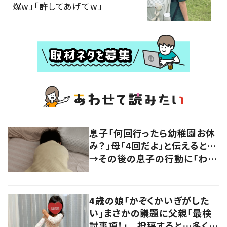
爆w」「許してあげてw」
息子「何回行ったら幼稚園お休
み？」母「4回だよ」と伝えると…
→その後の息子の行動に「わか
るよその気持ち」「うちの子も！」
の声
4歳の娘「かぞくかいぎがした
い」まさかの議題に父親「最検
討事項！」 投稿すると…多くの