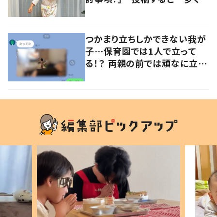
意見が寄せられる！
つかまり立ちしかできない我が
子…保育園では1人で立って
る！？ 両親の前では頑なに立た
ない1歳児が可愛すぎる…！