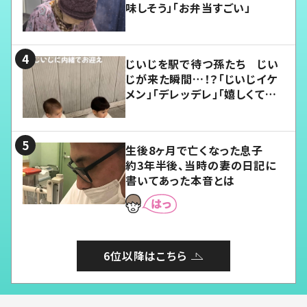
味しそう」「お弁当すごい」
じいじを駅で待つ孫たち じい
じが来た瞬間…！？「じいじイケ
メン」「デレッデレ」「嬉しくて可
愛くてたまらない」「幸せになれ
る」
生後8ヶ月で亡くなった息子
約3年半後、当時の妻の日記に
書いてあった本音とは
6位以降はこちら