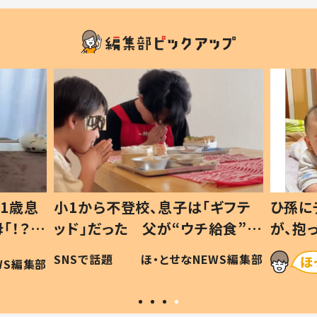
1歳息
小1から不登校、息子は「ギフテ
ひ孫に
「！？」
ッド」だった 父が“ウチ給食”を
が、抱
に「可愛
作り続ける理由とは #令和の親
「涙が
SNSで話題
ほ・とせなNEWS編集部
WS編集部
#令和の子
い」