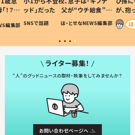
1歳息
小1から不登校、息子は「ギフテ
ひ孫に
「！？」
ッド」だった 父が“ウチ給食”を
が、抱
に「可愛
作り続ける理由とは #令和の親
「涙が
SNSで話題
ほ・とせなNEWS編集部
WS編集部
#令和の子
い」
ライター募集！
“人”のグッドニュースの取材・執筆をしてみませんか？
お問い合わせページへ