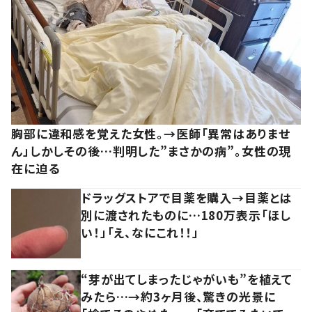
胸部に違和感を覚えた女性。→医師「異常はありませ
ん」しかしその後…判明した”まさかの病”。女性の現
在に迫る
ドラッグストアで目薬を購入→目薬とは
別に渡されたものに…180万表示「ほし
い！」「え、なにこれ！！」
“芽が出てしまったじゃがいも”を植えて
みたら…→約3ヶ月後、驚きの光景に