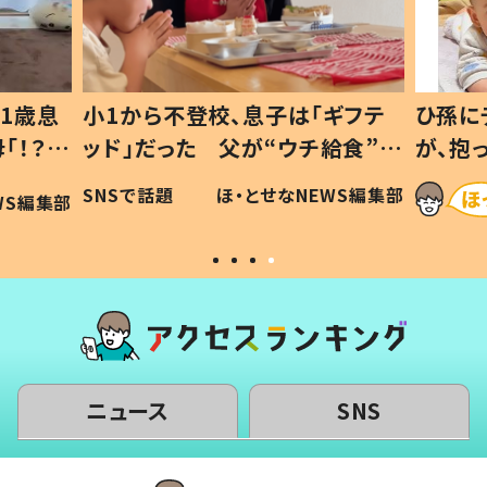
1歳息
小1から不登校、息子は「ギフテ
ひ孫に
「！？」
ッド」だった 父が“ウチ給食”を
が、抱
に「可愛
作り続ける理由とは #令和の親
「涙が
SNSで話題
ほ・とせなNEWS編集部
WS編集部
#令和の子
い」
ニュース
SNS