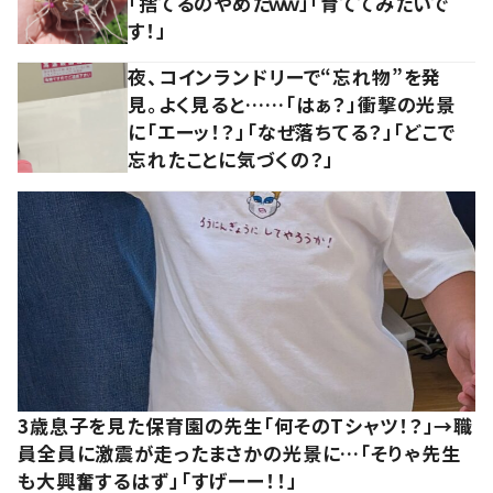
「捨てるのやめたｗｗ」「育ててみたいで
す！」
夜、コインランドリーで“忘れ物”を発
見。よく見ると……「はぁ？」衝撃の光景
に「エーッ！？」「なぜ落ちてる？」「どこで
忘れたことに気づくの？」
3歳息子を見た保育園の先生「何そのTシャツ！？」→職
員全員に激震が走ったまさかの光景に…「そりゃ先生
も大興奮するはず」「すげーー！！」