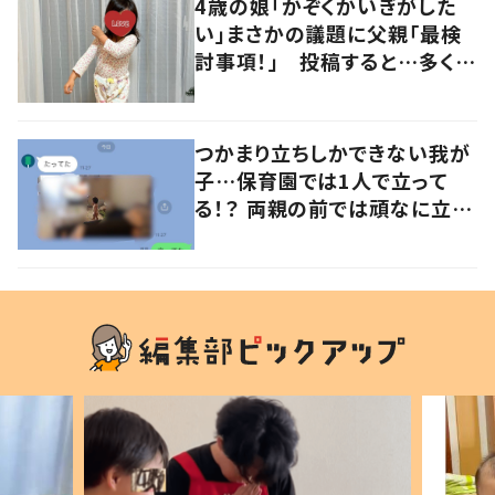
4歳の娘「かぞくかいぎがした
い」まさかの議題に父親「最検
討事項！」 投稿すると…多くの
意見が寄せられる！
つかまり立ちしかできない我が
子…保育園では1人で立って
る！？ 両親の前では頑なに立た
ない1歳児が可愛すぎる…！