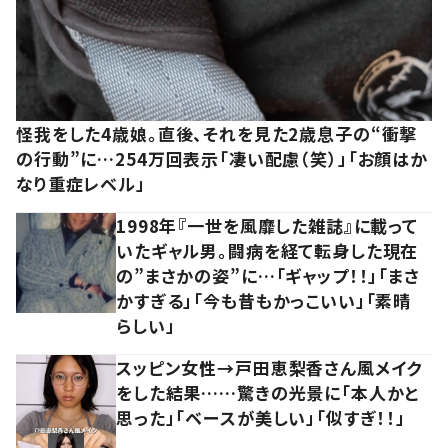
怪我をした4歳娘。直後、それを見た2歳息子の“衝撃
の行動”に…254万回表示「凄い配慮（笑）」「お顔はか
なり重症レベル」
1998年『一世を風靡した雑誌』に載って
いたギャル男。闘病を経て転身した現在
の”まさかの姿”に…「ギャップ！！」「まさ
かすぎる」「今も昔もかっこいい」「素晴
らしい」
スッピン女性→戸田恵梨香さん風メイク
をした結果……驚きの光景に「本人かと
思った」「ベースが美しい」「似すぎ！！」