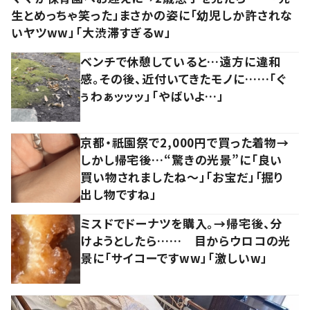
生とめっちゃ笑った」まさかの姿に「幼児しか許されな
いヤツww」「大渋滞すぎるw」
ベンチで休憩していると…遠方に違和
感。その後、近付いてきたモノに……「ぐ
ぅわぁッッッ」「やばいよ…」
京都・祇園祭で2,000円で買った着物→
しかし帰宅後…“驚きの光景”に「良い
買い物されましたね～」「お宝だ」「掘り
出し物ですね」
ミスドでドーナツを購入。→帰宅後、分
けようとしたら…… 目からウロコの光
景に「サイコーですww」「激しいw」