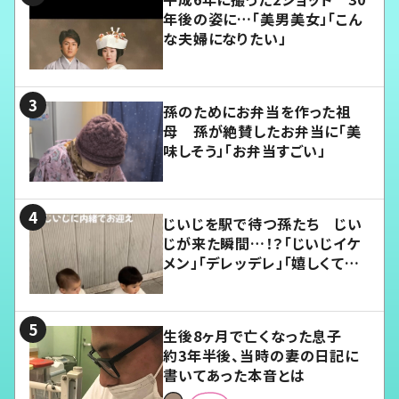
年後の姿に…「美男美女」「こん
な夫婦になりたい」
孫のためにお弁当を作った祖
母 孫が絶賛したお弁当に「美
味しそう」「お弁当すごい」
じいじを駅で待つ孫たち じい
じが来た瞬間…！？「じいじイケ
メン」「デレッデレ」「嬉しくて可
愛くてたまらない」「幸せになれ
る」
生後8ヶ月で亡くなった息子
約3年半後、当時の妻の日記に
書いてあった本音とは