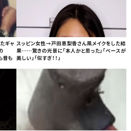
いたギャ
スッピン女性→戸田恵梨香さん風メイクをした結
の
果……驚きの光景に「本人かと思った」「ベースが
今も昔も
美しい」「似すぎ！！」