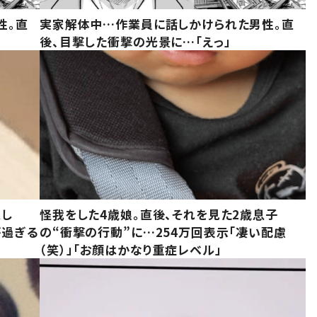
性。直
実家解体中…作業員に話しかけられた男性。直
後、目撃した衝撃の光景に…「えっ」
意し
怪我をした4歳娘。直後、それを見た2歳息子
が過ぎる
の“衝撃の行動”に…254万回表示「凄い配慮
（笑）」「お顔はかなり重症レベル」