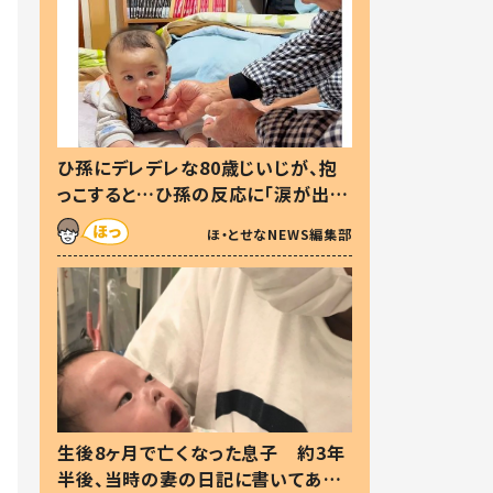
ひ孫にデレデレな80歳じいじが、抱
っこすると…ひ孫の反応に「涙が出ま
した」「可愛くて仕方ない」
ほ・とせなNEWS編集部
生後8ヶ月で亡くなった息子 約3年
半後、当時の妻の日記に書いてあっ