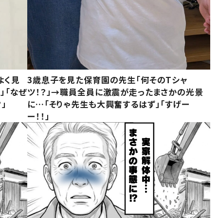
よく見
3歳息子を見た保育園の先生「何そのTシャ
」「なぜ
ツ！？」→職員全員に激震が走ったまさかの光景
」
に…「そりゃ先生も大興奮するはず」「すげー
ー！！」