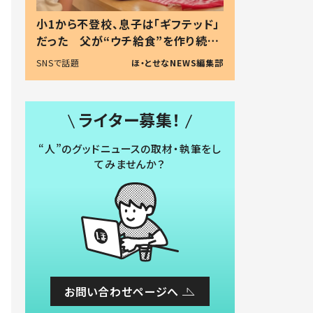
小1から不登校、息子は「ギフテッド」
だった 父が“ウチ給食”を作り続け
る理由とは #令和の親 #令和の子
SNSで話題
ほ・とせなNEWS編集部
ライター募集！
“人”のグッドニュースの取材・執筆をし
てみませんか？
お問い合わせページへ