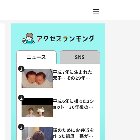
ニュース
SNS
平成7年に生まれた
双子…その29年後
の姿に「漫画みたい」
「素敵すぎる」
平成6年に撮った2シ
ョット 30年後の姿
に…「美男美女」「こ
んな夫婦になりた
い」
孫のためにお弁当を
作った祖母 孫が絶