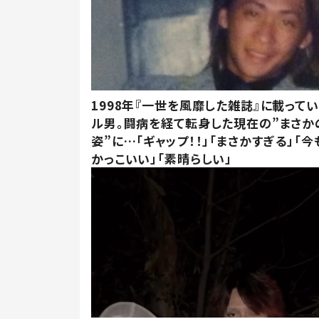
1998年『一世を風靡した雑誌』に載って
ル男。闘病を経て転身した現在の”まさか
姿”に…「ギャップ！！」「まさかすぎる」「
かっこいい」「素晴らしい」