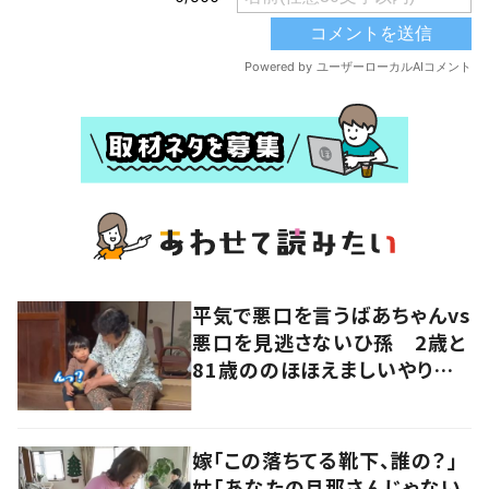
平気で悪口を言うばあちゃんvs
悪口を見逃さないひ孫 2歳と
81歳ののほほえましいやり取り
に「口悪いけど可愛い」の声
嫁「この落ちてる靴下、誰の？」
姑「あなたの旦那さんじゃない