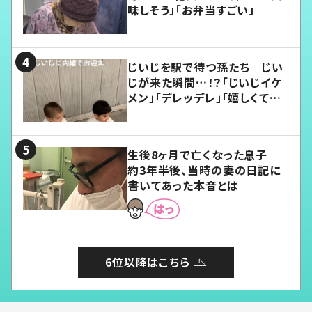
味しそう」「お弁当すごい」
じいじを駅で待つ孫たち じい
じが来た瞬間…！？「じいじイケ
メン」「デレッデレ」「嬉しくて可
愛くてたまらない」「幸せになれ
る」
生後8ヶ月で亡くなった息子
約3年半後、当時の妻の日記に
書いてあった本音とは
6位以降はこちら