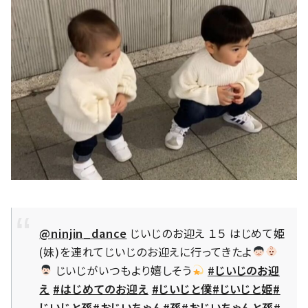
@ninjin_dance
じいじのお迎え １５ はじめて姫
(妹)を連れてじいじのお迎えに行ってきたよ
じいじがいつもより嬉しそう
#じいじのお迎
え
#はじめてのお迎え
#じいじと僕
#じいじと姫
#
じいじと孫
#おじいちゃん
#孫
#おじいちゃんと孫
#