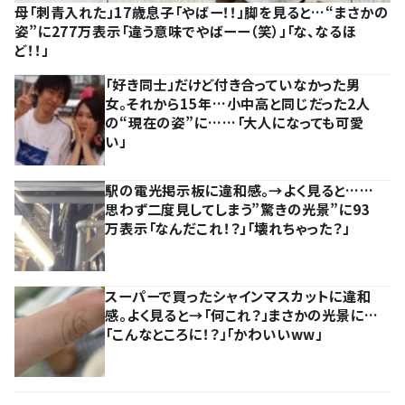
母「刺青入れた」17歳息子「やばー！！」脚を見ると…“まさかの
姿”に277万表示「違う意味でやばーー（笑）」「な、なるほ
ど！！」
「好き同士」だけど付き合っていなかった男
女。それから15年…小中高と同じだった2人
の“現在の姿”に……「大人になっても可愛
い」
駅の電光掲示板に違和感。→よく見ると……
思わず二度見してしまう”驚きの光景”に93
万表示「なんだこれ！？」「壊れちゃった？」
スーパーで買ったシャインマスカットに違和
感。よく見ると→「何これ？」まさかの光景に…
「こんなところに！？」「かわいいww」