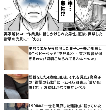
実家解体中…作業員に話しかけられた男性。直後、目撃した
衝撃の光景に…「えっ」
里帰り出産から帰宅した妻子。→夫が用意し
た“ベビーベッド”を見ると…「英才教育が過
ぎるww」「闘魂こめられてるわぁ～ww」
怪我をした4歳娘。直後、それを見た2歳息子
の“衝撃の行動”に…254万回表示「凄い配
慮（笑）」「お顔はかなり重症レベル」
1998年『一世を風靡した雑誌』に載っていた