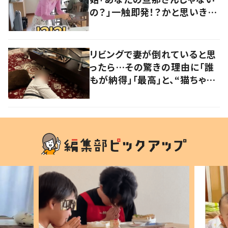
の？」一触即発！？かと思いき
や…持ち主が判明し「声だして
大爆笑しちゃった」
リビングで妻が倒れていると思
ったら…その驚きの理由に「誰
もが納得」「最高」と、“猫ちゃん
好きユーザー”からの共感集ま
る！