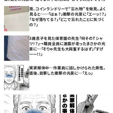
夜、コインランドリーで“忘れ物”を発見。よく
見ると……「はぁ？」衝撃の光景に「エーッ！？」
「なぜ落ちてる？」「どこで忘れたことに気づく
の？」
3歳息子を見た保育園の先生「何そのTシャ
ツ！？」→職員全員に激震が走ったまさかの光
景に…「そりゃ先生も大興奮するはず」「すげ
ーー！！」
実家解体中…作業員に話しかけられた男性。
直後、目撃した衝撃の光景に…「えっ」