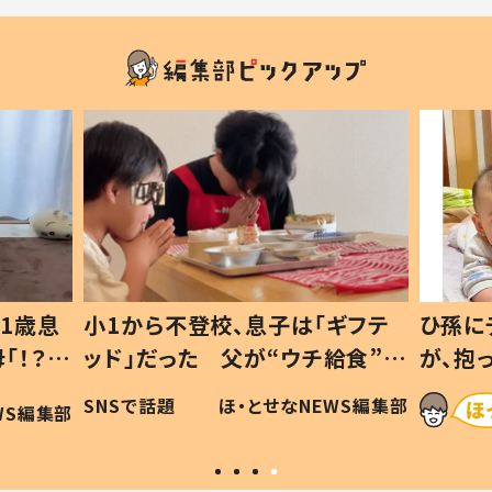
1歳息
小1から不登校、息子は「ギフテ
ひ孫に
「！？」
ッド」だった 父が“ウチ給食”を
が、抱
に「可愛
作り続ける理由とは #令和の親
「涙が
SNSで話題
ほ・とせなNEWS編集部
WS編集部
#令和の子
い」