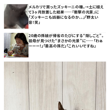
メルカリで買ったズッキーニの種。→土に植え
て3ヶ月放置した結果……『衝撃の光景』に
「ズッキーニも凶器になるのか、、」「野太い
音！笑」
20歳の孫娘が帰省のたびにする“隠しごと”。
祖母が見つけた“まさかの光景”に……「わぁ
ーーー！」「最高の孫だ」「これいいですね」