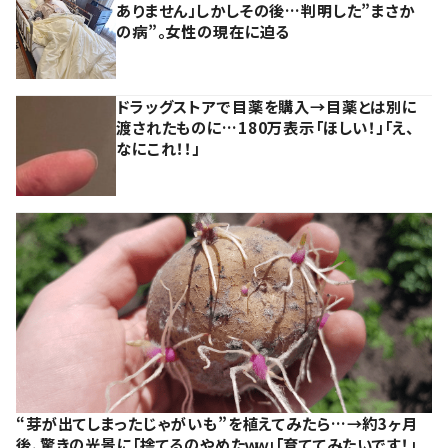
ありません」しかしその後…判明した”まさか
の病”。女性の現在に迫る
ドラッグストアで目薬を購入→目薬とは別に
渡されたものに…180万表示「ほしい！」「え、
なにこれ！！」
“芽が出てしまったじゃがいも”を植えてみたら…→約3ヶ月
後、驚きの光景に「捨てるのやめたｗｗ」「育ててみたいです！」