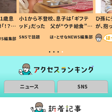
1歳息
小1から不登校、息子は「ギフテ
ひ孫に
「！？」
ッド」だった 父が“ウチ給食”を
が、抱
に「可愛
作り続ける理由とは #令和の親
「涙が
SNSで話題
ほ・とせなNEWS編集部
WS編集部
#令和の子
い」
ニュース
SNS