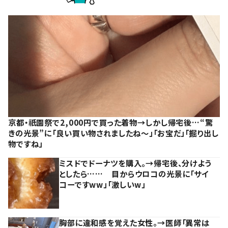
京都・祇園祭で2,000円で買った着物→しかし帰宅後…“驚
きの光景”に「良い買い物されましたね～」「お宝だ」「掘り出し
物ですね」
ミスドでドーナツを購入。→帰宅後、分けよう
としたら…… 目からウロコの光景に「サイ
コーですww」「激しいw」
胸部に違和感を覚えた女性。→医師「異常は