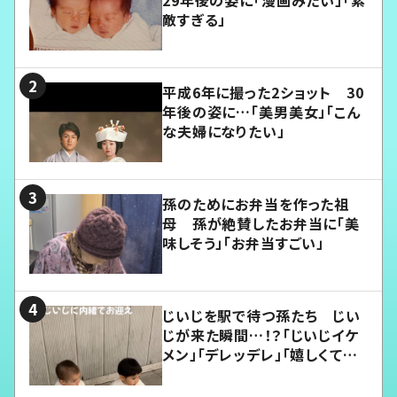
29年後の姿に「漫画みたい」「素
敵すぎる」
平成6年に撮った2ショット 30
年後の姿に…「美男美女」「こん
な夫婦になりたい」
孫のためにお弁当を作った祖
母 孫が絶賛したお弁当に「美
味しそう」「お弁当すごい」
じいじを駅で待つ孫たち じい
じが来た瞬間…！？「じいじイケ
メン」「デレッデレ」「嬉しくて可
愛くてたまらない」「幸せになれ
る」