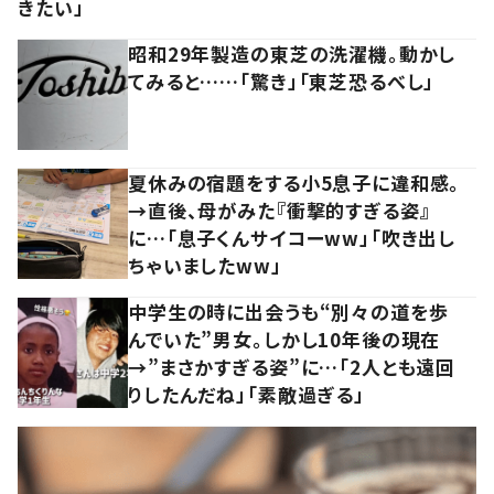
きたい」
昭和29年製造の東芝の洗濯機。動かし
てみると……「驚き」「東芝恐るべし」
夏休みの宿題をする小5息子に違和感。
→直後、母がみた『衝撃的すぎる姿』
に…「息子くんサイコーww」「吹き出し
ちゃいましたww」
中学生の時に出会うも“別々の道を歩
んでいた”男女。しかし10年後の現在
→”まさかすぎる姿”に…「2人とも遠回
りしたんだね」「素敵過ぎる」