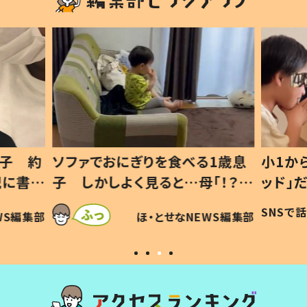
1歳息
小1から不登校、息子は「ギフテ
ひ孫に
「！？」
ッド」だった 父が“ウチ給食”を
が、抱
に「可愛
作り続ける理由とは #令和の親
「涙が
SNSで話題
ほ・とせなNEWS編集部
WS編集部
#令和の子
い」