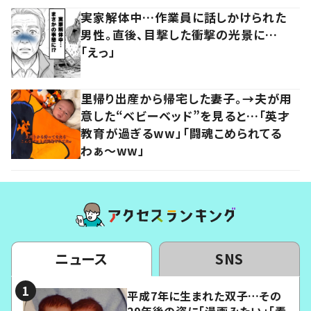
実家解体中…作業員に話しかけられた
男性。直後、目撃した衝撃の光景に…
「えっ」
里帰り出産から帰宅した妻子。→夫が用
意した“ベビーベッド”を見ると…「英才
教育が過ぎるww」「闘魂こめられてる
わぁ～ww」
ニュース
SNS
平成7年に生まれた双子…その