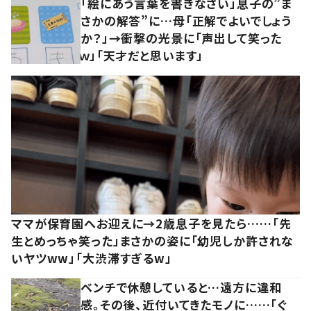
「絵にあう言葉を書きなさい」息子の”ま
さかの解答”に…母「正解でよいでしょう
か？」→衝撃の光景に「声出して笑った
ｗ」「天才だと思います」
ママが保育園へお迎えに→2歳息子を見たら……「先
生とめっちゃ笑った」まさかの姿に「幼児しか許されな
いヤツww」「大渋滞すぎるw」
ベンチで休憩していると…遠方に違和
感。その後、近付いてきたモノに……「ぐ