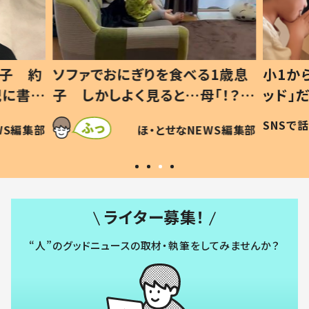
1歳息
小1から不登校、息子は「ギフテ
ひ孫に
「！？」
ッド」だった 父が“ウチ給食”を
が、抱
に「可愛
作り続ける理由とは #令和の親
「涙が
SNSで話題
ほ・とせなNEWS編集部
WS編集部
#令和の子
い」
ライター募集！
“人”のグッドニュースの取材・執筆をしてみませんか？