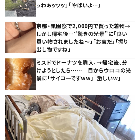
ぅわぁッッッ」「やばいよ…」
京都・祇園祭で2,000円で買った着物→
しかし帰宅後…“驚きの光景”に「良い
買い物されましたね～」「お宝だ」「掘り
出し物ですね」
ミスドでドーナツを購入。→帰宅後、分
けようとしたら…… 目からウロコの光
景に「サイコーですww」「激しいw」