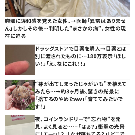
胸部に違和感を覚えた女性。→医師「異常はありませ
ん」しかしその後…判明した”まさかの病”。女性の現
在に迫る
ドラッグストアで目薬を購入→目薬とは
別に渡されたものに…180万表示「ほし
い！」「え、なにこれ！！」
“芽が出てしまったじゃがいも”を植えて
みたら…→約3ヶ月後、驚きの光景に
「捨てるのやめたｗｗ」「育ててみたいで
す！」
夜、コインランドリーで“忘れ物”を発
見。よく見ると……「はぁ？」衝撃の光景
に「エーッ！？」「なぜ落ちてる？」「どこで