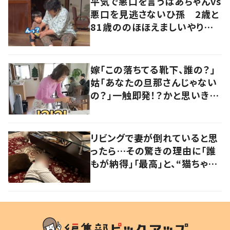
平気で悪口を言うばあちゃんvs
悪口を見逃さないひ孫 2歳と
81歳ののほほえましいやり取り
に「口悪いけど可愛い」の声
嫁「この落ちてる靴下、誰の？」
姑「あなたの旦那さんじゃない
の？」一触即発！？かと思いき
や…持ち主が判明し「声だして
大爆笑しちゃった」
リビングで妻が倒れていると思
ったら…その驚きの理由に「誰
もが納得」「最高」と、“猫ちゃん
好きユーザー”からの共感集ま
る！