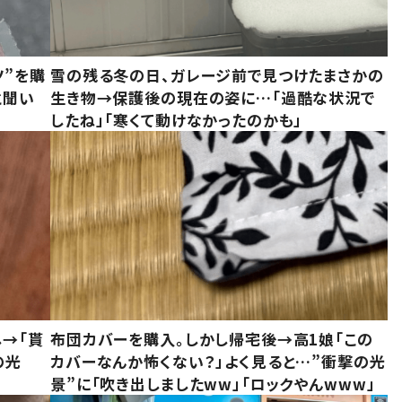
ツ”を購
雪の残る冬の日、ガレージ前で見つけたまさかの
と聞い
生き物→保護後の現在の姿に…「過酷な状況で
したね」「寒くて動けなかったのかも」
し→「貰
布団カバーを購入。しかし帰宅後→高1娘「この
の光
カバーなんか怖くない？」よく見ると…”衝撃の光
景”に「吹き出しましたww」「ロックやんwww」