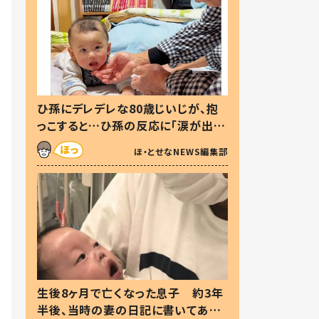
ひ孫にデレデレな80歳じいじが、抱
っこすると…ひ孫の反応に「涙が出ま
した」「可愛くて仕方ない」
ほ・とせなNEWS編集部
生後8ヶ月で亡くなった息子 約3年
半後、当時の妻の日記に書いてあっ