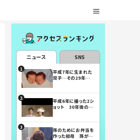
ニュース
SNS
平成7年に生まれた
双子…その29年後
の姿に「漫画みたい」
「素敵すぎる」
平成6年に撮った2シ
ョット 30年後の姿
に…「美男美女」「こ
んな夫婦になりた
い」
孫のためにお弁当を
作った祖母 孫が絶