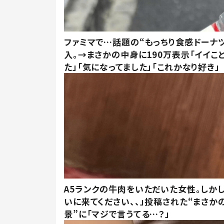
ファミマで…話題の“もっちり食感ドーナ
入。→まさかの中身に190万表示「イイこ
た」「気になってました」「これかなり好き」
A5ランクの牛肉をいただいた女性。しか
いに来てください、、」投稿された“まさか
景”に「マジで言うてる…？」