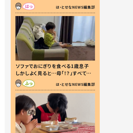
た本音とは
ほ・とせなNEWS編集部
ソファでおにぎりを食べる1歳息子
しかしよく見ると…母「！？」すべてを
察した母の投稿に「可愛いから許
ほ・とせなNEWS編集部
す！」「現行犯〜」