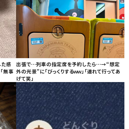
した感
出張で…列車の指定席を予約したら…→“想定
に「無事
外の光景”に「びっくりするｗｗ」「連れて行ってあ
げて笑」