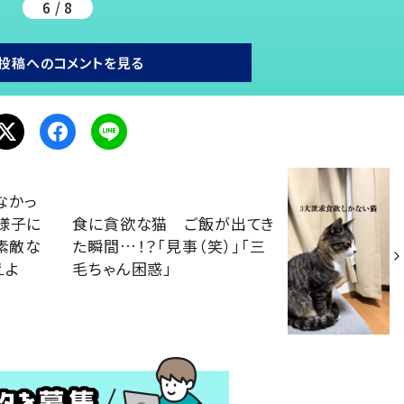
6 / 8
投稿へのコメントを見る
なかっ
様子に
食に貪欲な猫 ご飯が出てき
「素敵な
た瞬間…！？「見事（笑）」「三
えよ
毛ちゃん困惑」