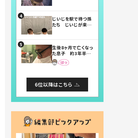
賛したお弁当に「美
味しそう」「お弁当す
ごい」
じいじを駅で待つ孫
たち じいじが来た
瞬間…！？「じいじイ
ケメン」「デレッデレ」
「嬉しくて可愛くてた
生後8ヶ月で亡くなっ
まらない」「幸せにな
た息子 約3年半
れる」
後、当時の妻の日記
に書いてあった本音
とは
6位以降はこちら