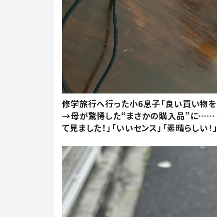
修学旅行へ行った小6息子「良い買い物を
→母が驚愕した“まさかの購入品”に……
て見ました！」「いいセンス」「素晴らしい！