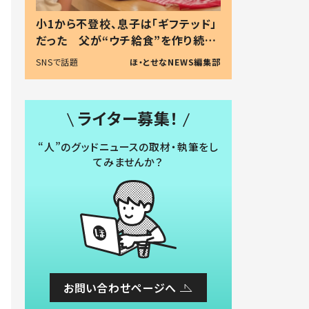
小1から不登校、息子は「ギフテッド」
だった 父が“ウチ給食”を作り続け
る理由とは #令和の親 #令和の子
SNSで話題
ほ・とせなNEWS編集部
ライター募集！
“人”のグッドニュースの取材・執筆をし
てみませんか？
お問い合わせページへ