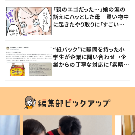
「親のエゴだった…」娘の涙の
訴えにハッとした母 買い物中
に起きたやり取りに「すごい分
かる」「改めて気付かされた」
“紙パック”に疑問を持った小
学生が企業に問い合わせ→企
業からの丁寧な対応に「素晴ら
しい」の声