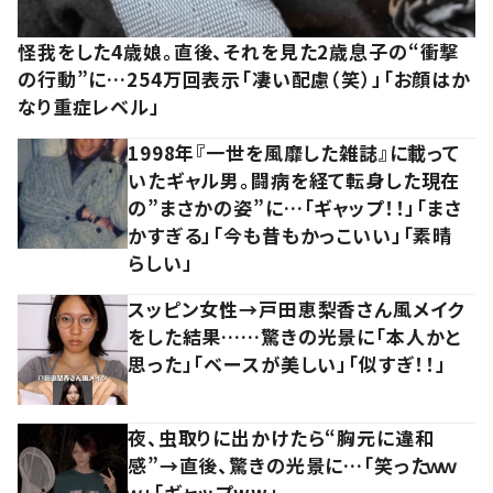
怪我をした4歳娘。直後、それを見た2歳息子の“衝撃
の行動”に…254万回表示「凄い配慮（笑）」「お顔はか
なり重症レベル」
1998年『一世を風靡した雑誌』に載って
いたギャル男。闘病を経て転身した現在
の”まさかの姿”に…「ギャップ！！」「まさ
かすぎる」「今も昔もかっこいい」「素晴
らしい」
スッピン女性→戸田恵梨香さん風メイク
をした結果……驚きの光景に「本人かと
思った」「ベースが美しい」「似すぎ！！」
夜、虫取りに出かけたら“胸元に違和
感”→直後、驚きの光景に…「笑ったｗｗ
ｗ」「ギャップww」