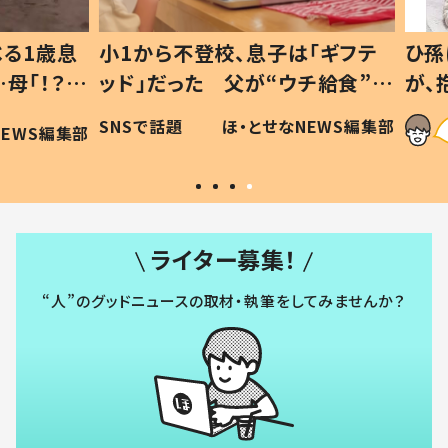
1歳息
小1から不登校、息子は「ギフテ
ひ孫に
「！？」
ッド」だった 父が“ウチ給食”を
が、抱
に「可愛
作り続ける理由とは #令和の親
「涙が
SNSで話題
ほ・とせなNEWS編集部
WS編集部
#令和の子
い」
ライター募集！
“人”のグッドニュースの取材・執筆をしてみませんか？