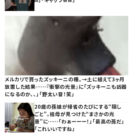
メルカリで買ったズッキーニの種。→土に植えて3ヶ月
放置した結果……『衝撃の光景』に「ズッキーニも凶器
になるのか、、」「野太い音！笑」
20歳の孫娘が帰省のたびにする“隠し
ごと”。祖母が見つけた“まさかの光
景”に……「わぁーーー！」「最高の孫だ」
「これいいですね」