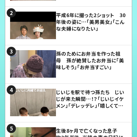
平成6年に撮った2ショット 30
年後の姿に…「美男美女」「こん
な夫婦になりたい」
孫のためにお弁当を作った祖
母 孫が絶賛したお弁当に「美
味しそう」「お弁当すごい」
じいじを駅で待つ孫たち じい
じが来た瞬間…！？「じいじイケ
メン」「デレッデレ」「嬉しくて可
愛くてたまらない」「幸せになれ
る」
生後8ヶ月で亡くなった息子