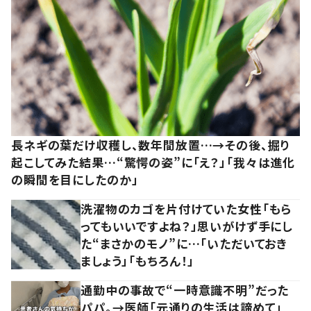
長ネギの葉だけ収穫し、数年間放置…→その後、掘り
起こしてみた結果…“驚愕の姿”に「え？」「我々は進化
の瞬間を目にしたのか」
洗濯物のカゴを片付けていた女性「もら
ってもいいですよね？」思いがけず手にし
た“まさかのモノ”に…「いただいておき
ましょう」「もちろん！」
通勤中の事故で“一時意識不明”だった
パパ。→医師「元通りの生活は諦めて」