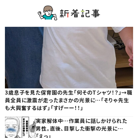
3歳息子を見た保育園の先生「何そのTシャツ！？」→職
員全員に激震が走ったまさかの光景に…「そりゃ先生
も大興奮するはず」「すげーー！！」
実家解体中…作業員に話しかけられた
男性。直後、目撃した衝撃の光景に…
「えっ」