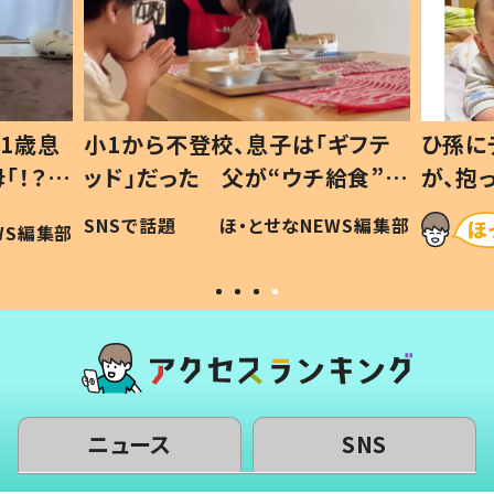
1歳息
小1から不登校、息子は「ギフテ
ひ孫に
「！？」
ッド」だった 父が“ウチ給食”を
が、抱
に「可愛
作り続ける理由とは #令和の親
「涙が
SNSで話題
ほ・とせなNEWS編集部
WS編集部
#令和の子
い」
ニュース
SNS