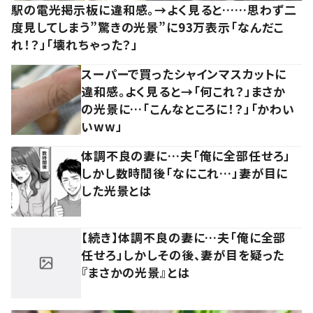
駅の電光掲示板に違和感。→よく見ると……思わず二
度見してしまう”驚きの光景”に93万表示「なんだこ
れ！？」「壊れちゃった？」
スーパーで買ったシャインマスカットに
違和感。よく見ると→「何これ？」まさか
の光景に…「こんなところに！？」「かわい
いww」
体調不良の妻に…夫「俺に全部任せろ」
しかし数時間後「なにこれ…」妻が目に
した光景とは
【続き】体調不良の妻に…夫「俺に全部
任せろ」しかしその後、妻が目を疑った
『まさかの光景』とは