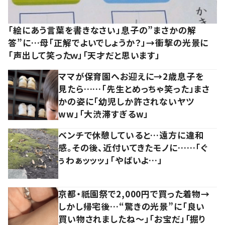
「絵にあう言葉を書きなさい」息子の”まさかの解
答”に…母「正解でよいでしょうか？」→衝撃の光景に
「声出して笑ったｗ」「天才だと思います」
ママが保育園へお迎えに→2歳息子を
見たら……「先生とめっちゃ笑った」まさ
かの姿に「幼児しか許されないヤツ
ww」「大渋滞すぎるw」
ベンチで休憩していると…遠方に違和
感。その後、近付いてきたモノに……「ぐ
ぅわぁッッッ」「やばいよ…」
京都・祇園祭で2,000円で買った着物→
しかし帰宅後…“驚きの光景”に「良い
買い物されましたね～」「お宝だ」「掘り