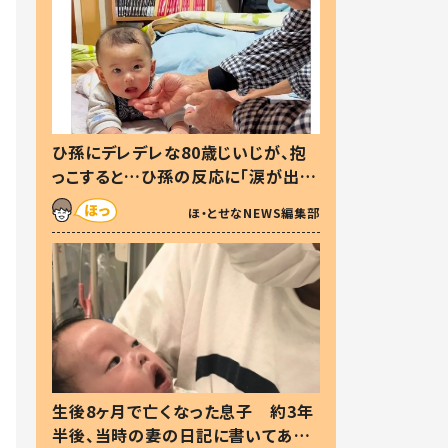
ひ孫にデレデレな80歳じいじが、抱
っこすると…ひ孫の反応に「涙が出ま
した」「可愛くて仕方ない」
ほ・とせなNEWS編集部
生後8ヶ月で亡くなった息子 約3年
半後、当時の妻の日記に書いてあっ