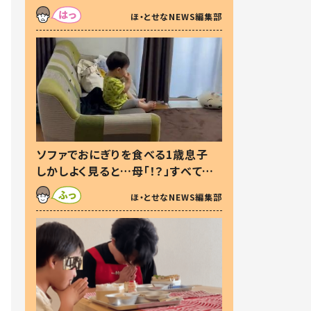
た本音とは
ほ・とせなNEWS編集部
ソファでおにぎりを食べる1歳息子
しかしよく見ると…母「！？」すべてを
察した母の投稿に「可愛いから許
ほ・とせなNEWS編集部
す！」「現行犯〜」