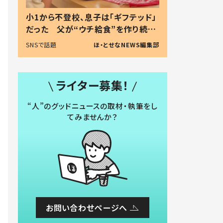
小1から不登校、息子は「ギフテッド」
だった 父が“ウチ給食”を作り続け
る理由とは #令和の親 #令和の子
SNSで話題
ほ・とせなNEWS編集部
ライター募集！
“人”のグッドニュースの取材・執筆をし
てみませんか？
お問い合わせページへ