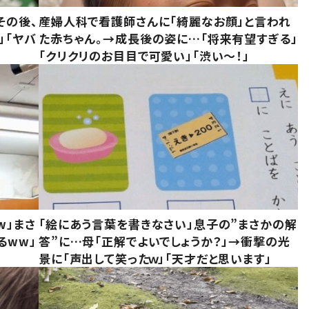
その後、
産婦人科で看護師さんに「綺麗なお顔」と言われ
」「ヤバ
た赤ちゃん。→成長後の姿に…「将来有望すぎる」
「クリクリのお目目で可愛い」「渋い～！」
w」まさ
「絵にあう言葉を書きなさい」息子の”まさかの解
るww」
答”に…母「正解でよいでしょうか？」→衝撃の光
景に「声出して笑ったｗ」「天才だと思います」