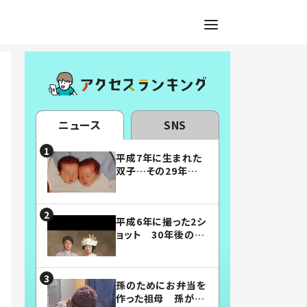
ニュース
SNS
平成7年に生まれた
双子…その29年後
の姿に「漫画みたい」
「素敵すぎる」
平成6年に撮った2シ
ョット 30年後の姿
に…「美男美女」「こ
んな夫婦になりた
い」
孫のためにお弁当を
作った祖母 孫が絶