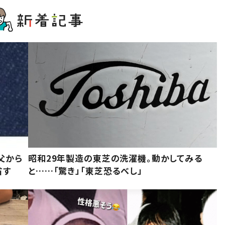
父から
昭和29年製造の東芝の洗濯機。動かしてみる
省す
と……「驚き」「東芝恐るべし」