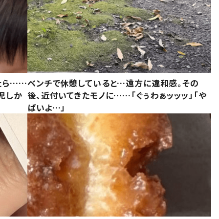
たら……
ベンチで休憩していると…遠方に違和感。その
児しか
後、近付いてきたモノに……「ぐぅわぁッッッ」「や
ばいよ…」