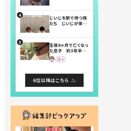
賛したお弁当に「美
味しそう」「お弁当す
ごい」
じいじを駅で待つ孫
たち じいじが来た
瞬間…！？「じいじイ
ケメン」「デレッデレ」
「嬉しくて可愛くてた
生後8ヶ月で亡くなっ
まらない」「幸せにな
た息子 約3年半
れる」
後、当時の妻の日記
に書いてあった本音
とは
6位以降はこちら