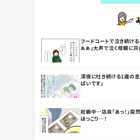
フードコートで泣き続ける
ぁぁ」大声で泣く母親に共
深夜に吐き続ける1歳の息
ぱいです」
妊娠中…店員「あっ！」突
ほっこり…！