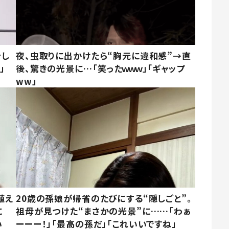
をし
夜、虫取りに出かけたら“胸元に違和感”→直
」
後、驚きの光景に…「笑ったｗｗｗ」「ギャップ
ww」
植え
20歳の孫娘が帰省のたびにする“隠しごと”。
に
祖母が見つけた“まさかの光景”に……「わぁ
い
ーーー！」「最高の孫だ」「これいいですね」