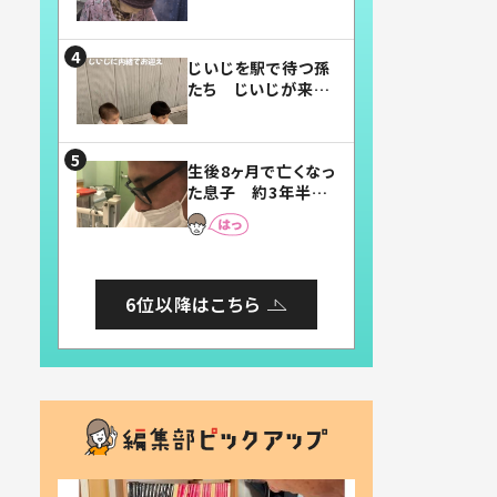
賛したお弁当に「美
味しそう」「お弁当す
ごい」
じいじを駅で待つ孫
たち じいじが来た
瞬間…！？「じいじイ
ケメン」「デレッデレ」
「嬉しくて可愛くてた
生後8ヶ月で亡くなっ
まらない」「幸せにな
た息子 約3年半
れる」
後、当時の妻の日記
に書いてあった本音
とは
6位以降はこちら