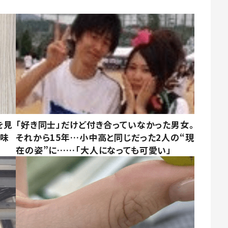
を見
「好き同士」だけど付き合っていなかった男女。
意味
それから15年…小中高と同じだった2人の“現
在の姿”に……「大人になっても可愛い」