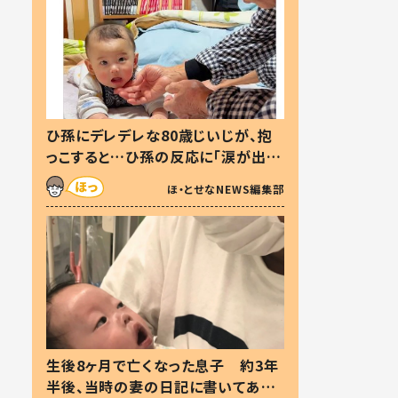
ひ孫にデレデレな80歳じいじが、抱
っこすると…ひ孫の反応に「涙が出ま
した」「可愛くて仕方ない」
ほ・とせなNEWS編集部
生後8ヶ月で亡くなった息子 約3年
半後、当時の妻の日記に書いてあっ