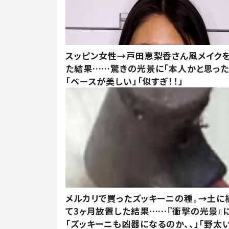
スッピン女性→戸田恵梨香さん風メイク
た結果……驚きの光景に「本人かと思った
「ベースが美しい」「似すぎ！！」
メルカリで買ったズッキーニの種。→土に
て3ヶ月放置した結果……『衝撃の光景』
「ズッキーニも凶器になるのか、、」「野太