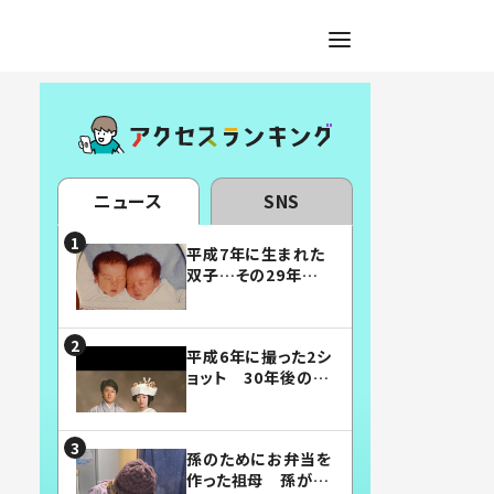
ニュース
SNS
平成7年に生まれた
双子…その29年後
の姿に「漫画みたい」
「素敵すぎる」
平成6年に撮った2シ
ョット 30年後の姿
に…「美男美女」「こ
んな夫婦になりた
い」
孫のためにお弁当を
作った祖母 孫が絶