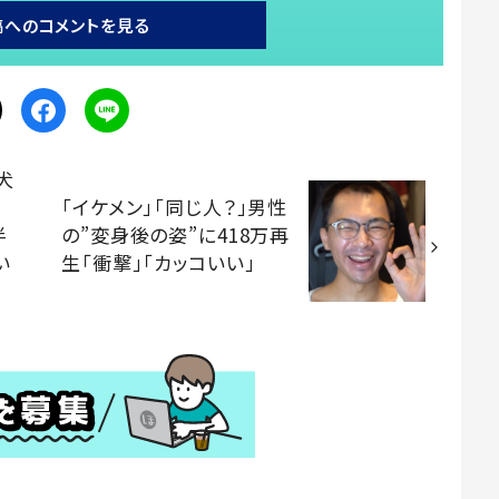
稿へのコメントを見る
犬
「イケメン」「同じ人？」男性
半
の”変身後の姿”に418万再
い
生「衝撃」「カッコいい」