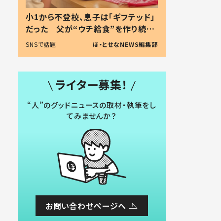
小1から不登校、息子は「ギフテッド」
だった 父が“ウチ給食”を作り続け
る理由とは #令和の親 #令和の子
SNSで話題
ほ・とせなNEWS編集部
ライター募集！
“人”のグッドニュースの取材・執筆をし
てみませんか？
お問い合わせページへ