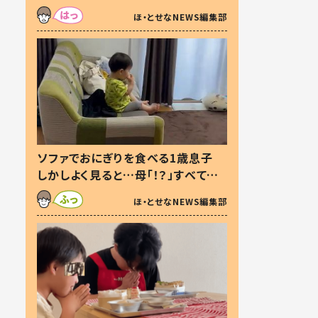
た本音とは
ほ・とせなNEWS編集部
ソファでおにぎりを食べる1歳息子
しかしよく見ると…母「！？」すべてを
察した母の投稿に「可愛いから許
ほ・とせなNEWS編集部
す！」「現行犯〜」