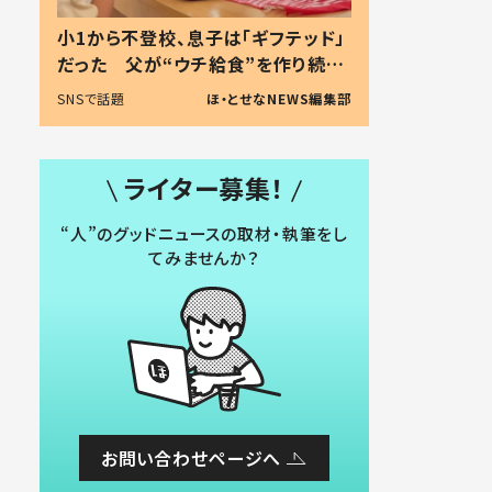
小1から不登校、息子は「ギフテッド」
だった 父が“ウチ給食”を作り続け
る理由とは #令和の親 #令和の子
SNSで話題
ほ・とせなNEWS編集部
ライター募集！
“人”のグッドニュースの取材・執筆をし
てみませんか？
お問い合わせページへ