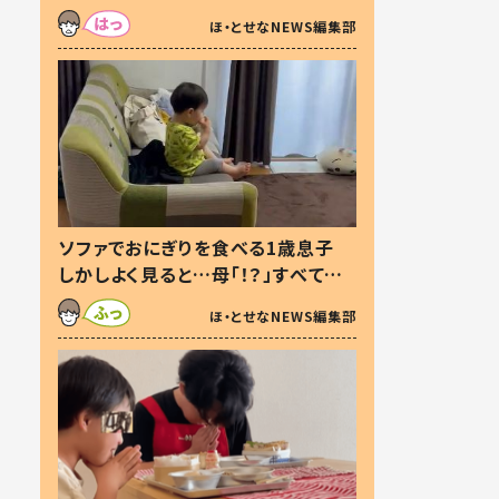
た本音とは
ほ・とせなNEWS編集部
ソファでおにぎりを食べる1歳息子
しかしよく見ると…母「！？」すべてを
察した母の投稿に「可愛いから許
ほ・とせなNEWS編集部
す！」「現行犯〜」