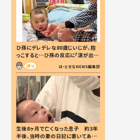
ひ孫にデレデレな80歳じいじが、抱
っこすると…ひ孫の反応に「涙が出ま
した」「可愛くて仕方ない」
ほ・とせなNEWS編集部
生後8ヶ月で亡くなった息子 約3年
半後、当時の妻の日記に書いてあっ