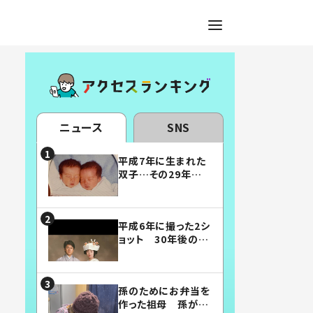
ニュース
SNS
平成7年に生まれた
双子…その29年後
の姿に「漫画みたい」
「素敵すぎる」
平成6年に撮った2シ
ョット 30年後の姿
に…「美男美女」「こ
んな夫婦になりた
い」
孫のためにお弁当を
作った祖母 孫が絶