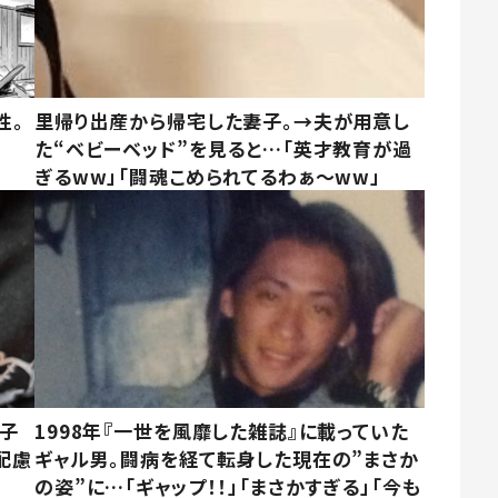
性。
里帰り出産から帰宅した妻子。→夫が用意し
た“ベビーベッド”を見ると…「英才教育が過
ぎるww」「闘魂こめられてるわぁ～ww」
息子
1998年『一世を風靡した雑誌』に載っていた
配慮
ギャル男。闘病を経て転身した現在の”まさか
の姿”に…「ギャップ！！」「まさかすぎる」「今も