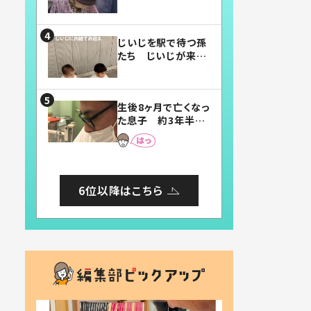
賛したお弁当に「美
味しそう」「お弁当す
ごい」
じいじを駅で待つ孫
たち じいじが来た
瞬間…！？「じいじイ
ケメン」「デレッデレ」
「嬉しくて可愛くてた
生後8ヶ月で亡くなっ
まらない」「幸せにな
た息子 約3年半
れる」
後、当時の妻の日記
に書いてあった本音
とは
6位以降はこちら