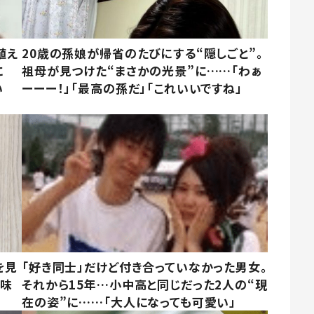
植え
20歳の孫娘が帰省のたびにする“隠しごと”。
に
祖母が見つけた“まさかの光景”に……「わぁ
い
ーーー！」「最高の孫だ」「これいいですね」
を見
「好き同士」だけど付き合っていなかった男女。
意味
それから15年…小中高と同じだった2人の“現
在の姿”に……「大人になっても可愛い」