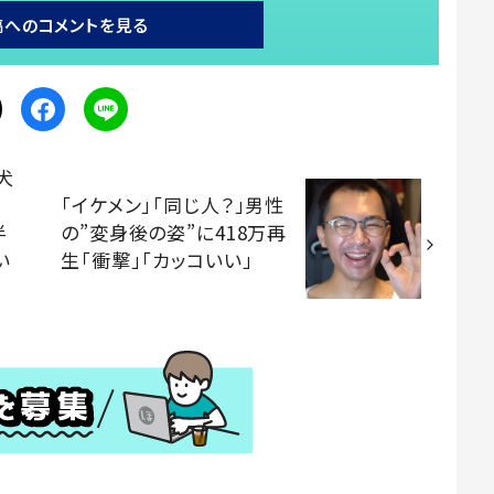
稿へのコメントを見る
犬
「イケメン」「同じ人？」男性
半
の”変身後の姿”に418万再
い
生「衝撃」「カッコいい」