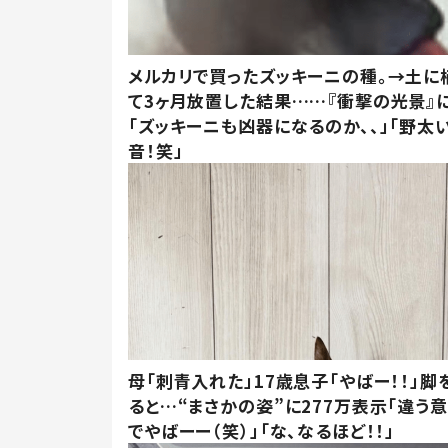
メルカリで買ったズッキーニの種。→土に
て3ヶ月放置した結果……『衝撃の光景』
「ズッキーニも凶器になるのか、、」「野太
音！笑」
母「刺青入れた」17歳息子「やばー！！」脚
ると…“まさかの姿”に277万表示「違う
でやばーー（笑）」「な、なるほど！！」