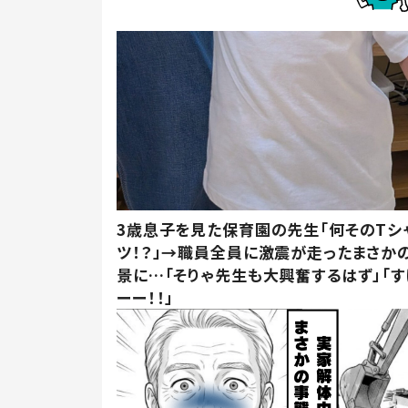
3歳息子を見た保育園の先生「何そのTシ
ツ！？」→職員全員に激震が走ったまさか
景に…「そりゃ先生も大興奮するはず」「す
ーー！！」