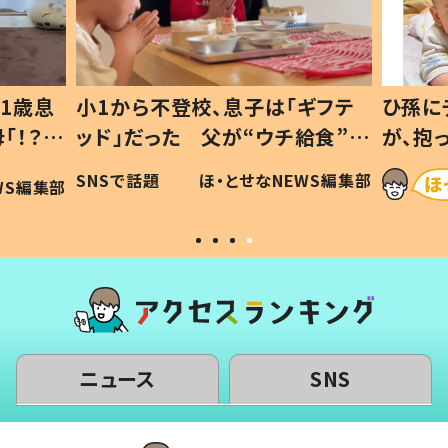
1歳息
小1から不登校、息子は「ギフテ
ひ孫に
「！？」
ッド」だった 父が“ウチ給食”を
が、抱
に「可愛
作り続ける理由とは #令和の親
「涙が
SNSで話題
ほ・とせなNEWS編集部
WS編集部
#令和の子
い」
ニュース
SNS