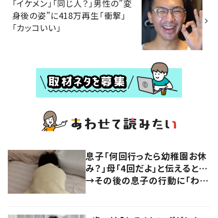
「イケメン」「同じ人？」男性の”変
身後の姿”に418万再生「衝撃」
「カッコいい」
息子「何回行ったら幼稚園お休
み？」母「4回だよ」と伝えると…
→その後の息子の行動に「わか
るよその気持ち」「うちの子も！」
の声