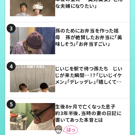
な夫婦になりたい」
孫のためにお弁当を作った祖
母 孫が絶賛したお弁当に「美
味しそう」「お弁当すごい」
じいじを駅で待つ孫たち じい
じが来た瞬間…！？「じいじイケ
メン」「デレッデレ」「嬉しくて可
愛くてたまらない」「幸せになれ
る」
生後8ヶ月で亡くなった息子
約3年半後、当時の妻の日記に
書いてあった本音とは