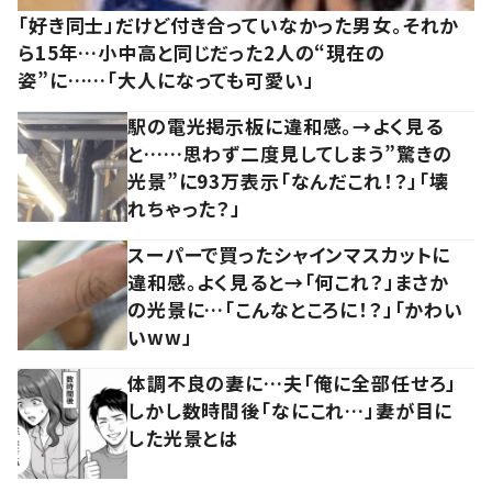
「好き同士」だけど付き合っていなかった男女。それか
ら15年…小中高と同じだった2人の“現在の
姿”に……「大人になっても可愛い」
駅の電光掲示板に違和感。→よく見る
と……思わず二度見してしまう”驚きの
光景”に93万表示「なんだこれ！？」「壊
れちゃった？」
スーパーで買ったシャインマスカットに
違和感。よく見ると→「何これ？」まさか
の光景に…「こんなところに！？」「かわい
いww」
体調不良の妻に…夫「俺に全部任せろ」
しかし数時間後「なにこれ…」妻が目に
した光景とは