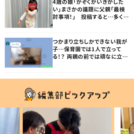
4歳の娘「かぞくかいぎがした
い」まさかの議題に父親「最検
討事項！」 投稿すると…多くの
意見が寄せられる！
つかまり立ちしかできない我が
子…保育園では1人で立って
る！？ 両親の前では頑なに立た
ない1歳児が可愛すぎる…！