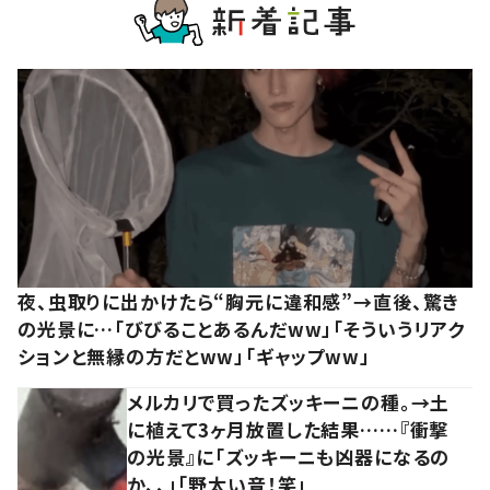
夜、虫取りに出かけたら“胸元に違和感”→直後、驚き
の光景に…「びびることあるんだww」「そういうリアク
ションと無縁の方だとww」「ギャップww」
メルカリで買ったズッキーニの種。→土
に植えて3ヶ月放置した結果……『衝撃
の光景』に「ズッキーニも凶器になるの
か、、」「野太い音！笑」