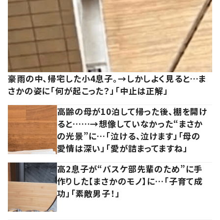
豪雨の中、帰宅した小4息子。→しかしよく見ると…ま
さかの姿に「何が起こった？」「中止は正解」
高齢の母が10泊して帰った後、棚を開け
ると……→想像していなかった“まさか
の光景”に…「泣ける、泣けます」「母の
愛情は深い」「愛が詰まってますね」
高2息子が“バスケ部先輩のため”に手
作りした【まさかのモノ】に…「子育て成
功」「素敵男子！」