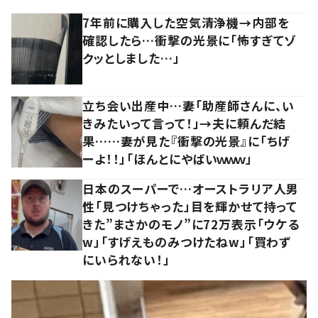
7年前に購入した空気清浄機→内部を
確認したら…衝撃の光景に「怖すぎてゾ
クッとしました…」
立ち会い出産中…妻「助産師さんに、い
きみたいって言って！」→夫に頼んだ結
果……妻が見た『衝撃の光景』に「ちげ
ーよ！！」「ほんとにやばいｗｗｗ」
日本のスーパーで…オーストラリア人男
性「見つけちゃった」目を輝かせて持って
きた”まさかのモノ”に72万表示「ウケる
w」「すげえものみつけたねw」「買わず
にいられない！」