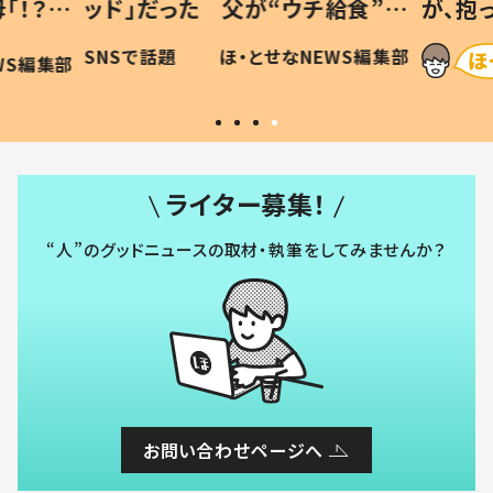
「！？」
ッド」だった 父が“ウチ給食”を
が、抱
に「可愛
作り続ける理由とは #令和の親
「涙が
SNSで話題
ほ・とせなNEWS編集部
WS編集部
#令和の子
い」
ライター募集！
“人”のグッドニュースの取材・執筆をしてみませんか？
お問い合わせページへ