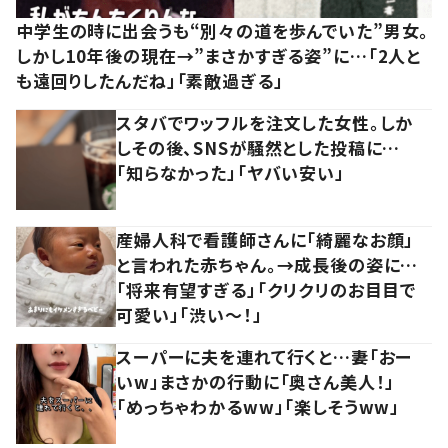
中学生の時に出会うも“別々の道を歩んでいた”男女。
しかし10年後の現在→”まさかすぎる姿”に…「2人と
も遠回りしたんだね」「素敵過ぎる」
スタバでワッフルを注文した女性。しか
しその後、SNSが騒然とした投稿に…
「知らなかった」「ヤバい安い」
産婦人科で看護師さんに「綺麗なお顔」
と言われた赤ちゃん。→成長後の姿に…
「将来有望すぎる」「クリクリのお目目で
可愛い」「渋い～！」
スーパーに夫を連れて行くと…妻「おー
いw」まさかの行動に「奥さん美人！」
「めっちゃわかるww」「楽しそうww」