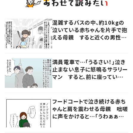
混雑するバスの中、約10kgの
泣いている赤ちゃんを片手で抱
える母親 すると近くの男性が
声をかけ…「涙が出そうでした」
満員電車で…「うるさい！」泣き
止まない息子に怒鳴るサラリー
マン すると、前に座っていた
女性からの助け船に「感謝いっ
ぱい」
フードコートで泣き続ける赤ち
ゃんと肩を震わせる母親 咄嗟
に声をかけると…「うわぁぁぁ」
大声で泣く母親に共感の声