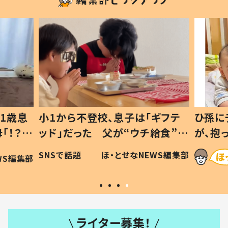
1歳息
小1から不登校、息子は「ギフテ
ひ孫に
「！？」
ッド」だった 父が“ウチ給食”を
が、抱
に「可愛
作り続ける理由とは #令和の親
「涙が
SNSで話題
ほ・とせなNEWS編集部
WS編集部
#令和の子
い」
ライター募集！