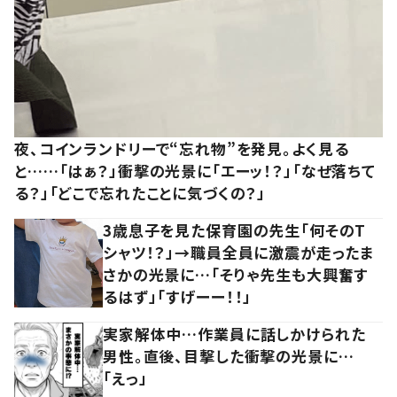
夜、コインランドリーで“忘れ物”を発見。よく見る
と……「はぁ？」衝撃の光景に「エーッ！？」「なぜ落ちて
る？」「どこで忘れたことに気づくの？」
3歳息子を見た保育園の先生「何そのT
シャツ！？」→職員全員に激震が走ったま
さかの光景に…「そりゃ先生も大興奮す
るはず」「すげーー！！」
実家解体中…作業員に話しかけられた
男性。直後、目撃した衝撃の光景に…
「えっ」