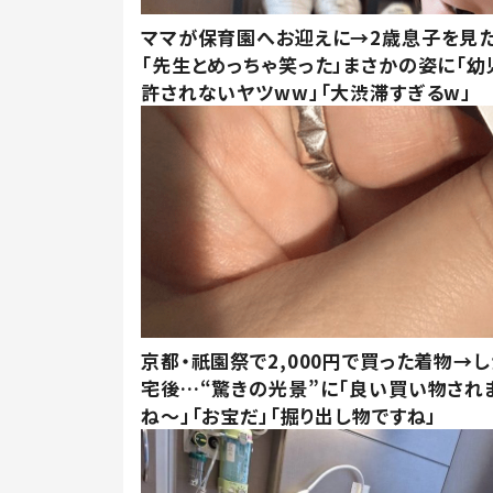
ママが保育園へお迎えに→2歳息子を見
「先生とめっちゃ笑った」まさかの姿に「幼
許されないヤツww」「大渋滞すぎるw」
京都・祇園祭で2,000円で買った着物→
宅後…“驚きの光景”に「良い買い物され
ね～」「お宝だ」「掘り出し物ですね」