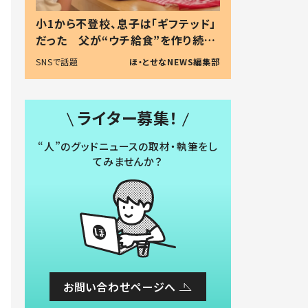
小1から不登校、息子は「ギフテッド」
だった 父が“ウチ給食”を作り続け
る理由とは #令和の親 #令和の子
SNSで話題
ほ・とせなNEWS編集部
ライター募集！
“人”のグッドニュースの取材・執筆をし
てみませんか？
お問い合わせページへ