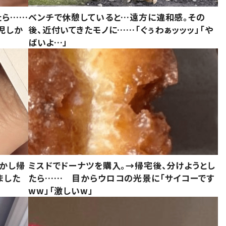
たら……
ベンチで休憩していると…遠方に違和感。その
児しか
後、近付いてきたモノに……「ぐぅわぁッッッ」「や
ばいよ…」
しかし帰
ミスドでドーナツを購入。→帰宅後、分けようとし
ました
たら…… 目からウロコの光景に「サイコーです
ww」「激しいw」