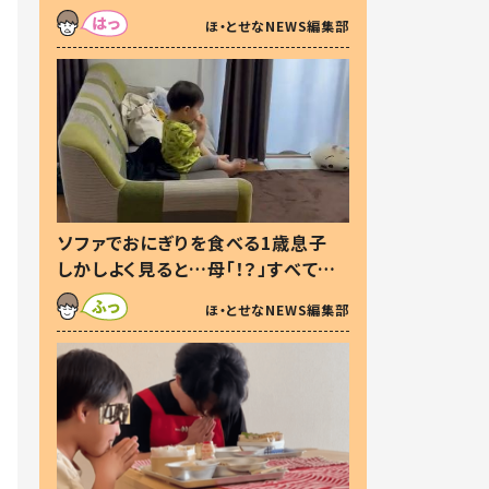
た本音とは
ほ・とせなNEWS編集部
ソファでおにぎりを食べる1歳息子
しかしよく見ると…母「！？」すべてを
察した母の投稿に「可愛いから許
ほ・とせなNEWS編集部
す！」「現行犯〜」