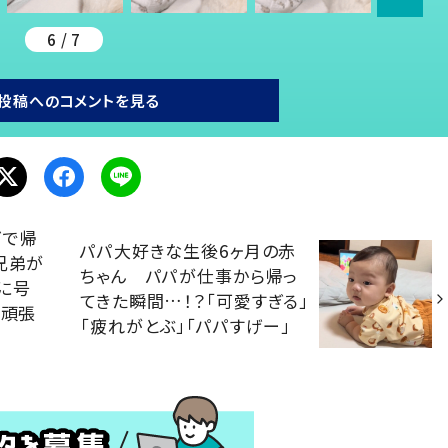
6 / 7
投稿へのコメントを見る
ズで帰
パパ大好きな生後6ヶ月の赤
兄弟が
ちゃん パパが仕事から帰っ
に号
てきた瞬間…！？「可愛すぎる」
ん頑張
「疲れがとぶ」「パパすげー」