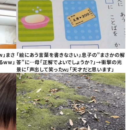
w」まさ
「絵にあう言葉を書きなさい」息子の”まさかの解
るww」
答”に…母「正解でよいでしょうか？」→衝撃の光
景に「声出して笑ったｗ」「天才だと思います」