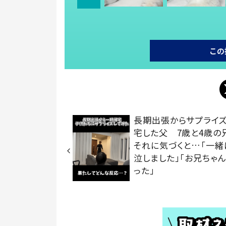
この
長期出張からサプライ
宅した父 7歳と4歳の
それに気づくと…「一緒
泣しました」「お兄ちゃ
った」