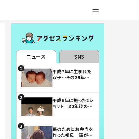
ニュース
SNS
平成7年に生まれた
双子…その29年後
の姿に「漫画みたい」
「素敵すぎる」
平成6年に撮った2シ
ョット 30年後の姿
に…「美男美女」「こ
んな夫婦になりた
い」
孫のためにお弁当を
作った祖母 孫が絶