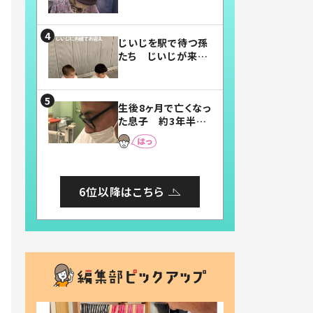
賛したお弁当に「美
味しそう」「お弁当す
ごい」
じいじを駅で待つ孫
たち じいじが来た
瞬間…！？「じいじイ
ケメン」「デレッデレ」
「嬉しくて可愛くてた
生後8ヶ月で亡くなっ
まらない」「幸せにな
た息子 約3年半
れる」
後、当時の妻の日記
に書いてあった本音
とは
6位以降はこちら