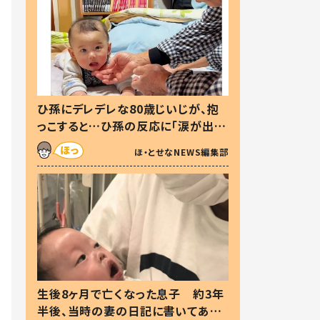
ひ孫にデレデレな80歳じいじが、抱
っこすると…ひ孫の反応に「涙が出ま
した」「可愛くて仕方ない」
ほ・とせなNEWS編集部
生後8ヶ月で亡くなった息子 約3年
半後、当時の妻の日記に書いてあっ