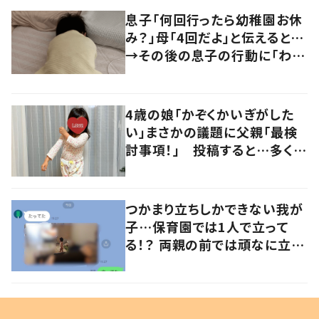
息子「何回行ったら幼稚園お休
み？」母「4回だよ」と伝えると…
→その後の息子の行動に「わか
るよその気持ち」「うちの子も！」
の声
4歳の娘「かぞくかいぎがした
い」まさかの議題に父親「最検
討事項！」 投稿すると…多くの
意見が寄せられる！
つかまり立ちしかできない我が
子…保育園では1人で立って
る！？ 両親の前では頑なに立た
ない1歳児が可愛すぎる…！