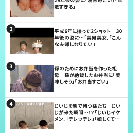
29年後の姿に「漫画みたい」「素
敵すぎる」
平成6年に撮った2ショット 30
年後の姿に…「美男美女」「こん
な夫婦になりたい」
孫のためにお弁当を作った祖
母 孫が絶賛したお弁当に「美
味しそう」「お弁当すごい」
じいじを駅で待つ孫たち じい
じが来た瞬間…！？「じいじイケ
メン」「デレッデレ」「嬉しくて可
愛くてたまらない」「幸せになれ
る」