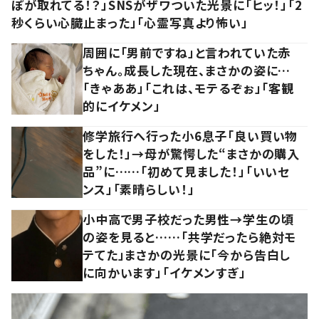
ぽが取れてる！？」SNSがザワついた光景に「ヒッ！」「2
秒くらい心臓止まった」「心霊写真より怖い」
周囲に「男前ですね」と言われていた赤
ちゃん。成長した現在、まさかの姿に…
「きゃああ」「これは、モテるぞぉ」「客観
的にイケメン」
修学旅行へ行った小6息子「良い買い物
をした！」→母が驚愕した“まさかの購入
品”に……「初めて見ました！」「いいセ
ンス」「素晴らしい！」
小中高で男子校だった男性→学生の頃
の姿を見ると……「共学だったら絶対モ
テてた」まさかの光景に「今から告白し
に向かいます」「イケメンすぎ」