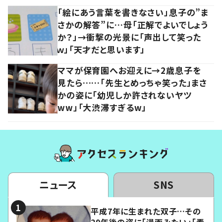
「絵にあう言葉を書きなさい」息子の”ま
さかの解答”に…母「正解でよいでしょう
か？」→衝撃の光景に「声出して笑った
ｗ」「天才だと思います」
ママが保育園へお迎えに→2歳息子を
見たら……「先生とめっちゃ笑った」まさ
かの姿に「幼児しか許されないヤツ
ww」「大渋滞すぎるw」
ニュース
SNS
平成7年に生まれた双子…その