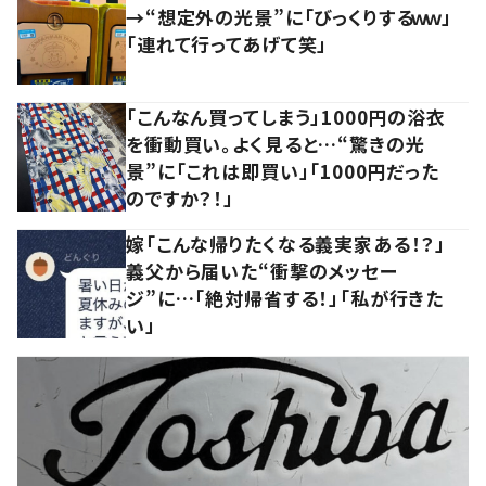
→“想定外の光景”に「びっくりするｗｗ」
「連れて行ってあげて笑」
「こんなん買ってしまう」1000円の浴衣
を衝動買い。よく見ると…“驚きの光
景”に「これは即買い」「1000円だった
のですか？！」
嫁「こんな帰りたくなる義実家ある！？」
義父から届いた“衝撃のメッセー
ジ”に…「絶対帰省する！」「私が行きた
い」