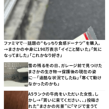
ファミマで…話題の“もっちり食感ドーナツ”を購入。
→まさかの中身に190万表示「イイこと聞いた」「気に
なってました」「これかなり好き」
雪の残る冬の日、ガレージ前で見つけた
まさかの生き物→保護後の現在の姿
に…「過酷な状況でしたね」「寒くて動け
なかったのかも」
A5ランクの牛肉をいただいた女性。し
かし→「貰いに来てください、、」投稿さ
れた“まさかの光景”に「マジで言うて