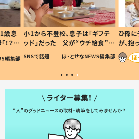
1歳息
小1から不登校、息子は「ギフテ
ひ孫に
「！？」
ッド」だった 父が“ウチ給食”を
が、抱
に「可愛
作り続ける理由とは #令和の親
「涙が
SNSで話題
ほ・とせなNEWS編集部
WS編集部
#令和の子
い」
ライター募集！
“人”のグッドニュースの取材・執筆をしてみませんか？