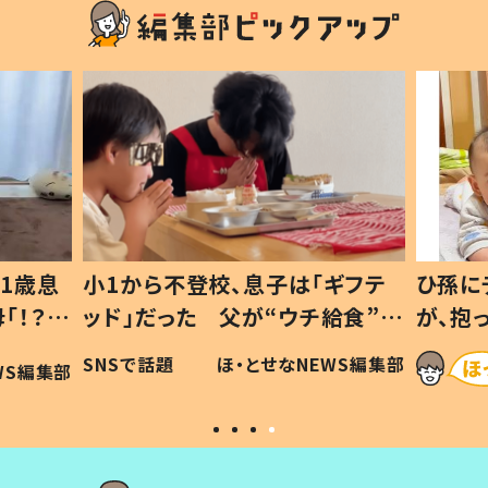
1歳息
小1から不登校、息子は「ギフテ
ひ孫に
「！？」
ッド」だった 父が“ウチ給食”を
が、抱
に「可愛
作り続ける理由とは #令和の親
「涙が
SNSで話題
ほ・とせなNEWS編集部
WS編集部
#令和の子
い」