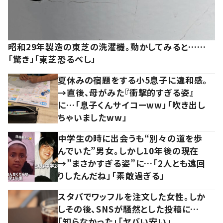
昭和29年製造の東芝の洗濯機。動かしてみると……
「驚き」「東芝恐るべし」
夏休みの宿題をする小5息子に違和感。
→直後、母がみた『衝撃的すぎる姿』
に…「息子くんサイコーww」「吹き出し
ちゃいましたww」
中学生の時に出会うも“別々の道を歩
んでいた”男女。しかし10年後の現在
→”まさかすぎる姿”に…「2人とも遠回
りしたんだね」「素敵過ぎる」
スタバでワッフルを注文した女性。しか
しその後、SNSが騒然とした投稿に…
「知らなかった」「ヤバい安い」