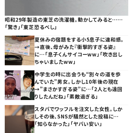
昭和29年製造の東芝の洗濯機。動かしてみると……
「驚き」「東芝恐るべし」
夏休みの宿題をする小5息子に違和感。
→直後、母がみた『衝撃的すぎる姿』
に…「息子くんサイコーww」「吹き出し
ちゃいましたww」
中学生の時に出会うも“別々の道を歩
んでいた”男女。しかし10年後の現在
→”まさかすぎる姿”に…「2人とも遠回
りしたんだね」「素敵過ぎる」
スタバでワッフルを注文した女性。しか
しその後、SNSが騒然とした投稿に…
「知らなかった」「ヤバい安い」