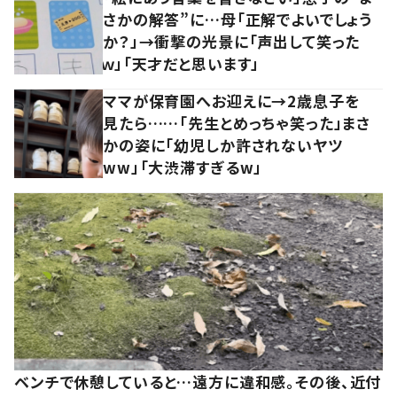
さかの解答”に…母「正解でよいでしょう
か？」→衝撃の光景に「声出して笑った
ｗ」「天才だと思います」
ママが保育園へお迎えに→2歳息子を
見たら……「先生とめっちゃ笑った」まさ
かの姿に「幼児しか許されないヤツ
ww」「大渋滞すぎるw」
ベンチで休憩していると…遠方に違和感。その後、近付