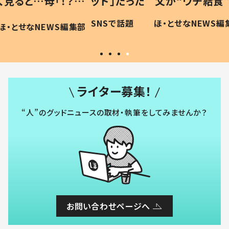
「！？」
ッド」だった 父が“ウチ給食”を
が、抱
に「可愛
作り続ける理由とは #令和の親
「涙が
SNSで話題
ほ・とせなNEWS編集部
WS編集部
#令和の子
い」
ライター募集！
“人”のグッドニュースの取材・執筆をしてみませんか？
お問い合わせページへ