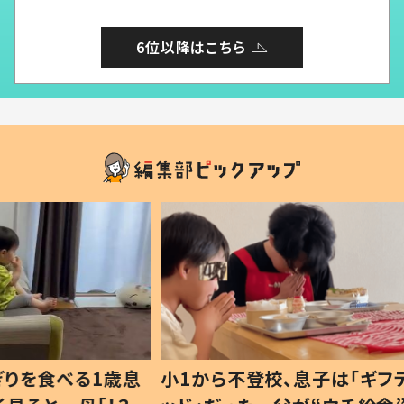
6位以降はこちら
1歳息
小1から不登校、息子は「ギフテ
ひ孫に