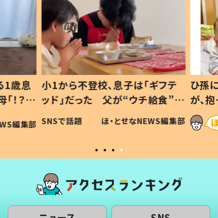
1歳息
小1から不登校、息子は「ギフテ
ひ孫に
「！？」
ッド」だった 父が“ウチ給食”を
が、抱
に「可愛
作り続ける理由とは #令和の親
「涙が
SNSで話題
ほ・とせなNEWS編集部
WS編集部
#令和の子
い」
ニュース
SNS