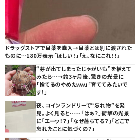
ドラッグストアで目薬を購入→目薬とは別に渡された
ものに…180万表示「ほしい！」「え、なにこれ！！」
“芽が出てしまったじゃがいも”を植えて
みたら…→約3ヶ月後、驚きの光景に
「捨てるのやめたｗｗ」「育ててみたいで
す！」
夜、コインランドリーで“忘れ物”を発
見。よく見ると……「はぁ？」衝撃の光景
に「エーッ！？」「なぜ落ちてる？」「どこで
忘れたことに気づくの？」