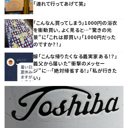
「連れて行ってあげて笑」
「こんなん買ってしまう」1000円の浴衣
を衝動買い。よく見ると…“驚きの光
景”に「これは即買い」「1000円だった
のですか？！」
嫁「こんな帰りたくなる義実家ある！？」
義父から届いた“衝撃のメッセー
ジ”に…「絶対帰省する！」「私が行きた
い」