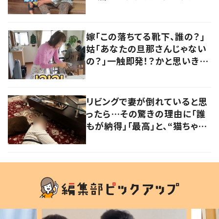
に「口悪いけど可愛い」の声
嫁「この落ちてる靴下、誰の？」
姑「あなたの旦那さんじゃない
の？」一触即発！？かと思いき
や…持ち主が判明し「声だして
大爆笑しちゃった」
リビングで妻が倒れていると思
ったら…その驚きの理由に「誰
もが納得」「最高」と、“猫ちゃん
好きユーザー”からの共感集ま
る！