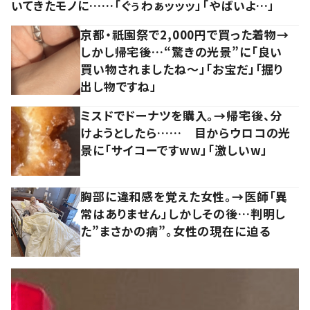
いてきたモノに……「ぐぅわぁッッッ」「やばいよ…」
京都・祇園祭で2,000円で買った着物→
しかし帰宅後…“驚きの光景”に「良い
買い物されましたね～」「お宝だ」「掘り
出し物ですね」
ミスドでドーナツを購入。→帰宅後、分
けようとしたら…… 目からウロコの光
景に「サイコーですww」「激しいw」
胸部に違和感を覚えた女性。→医師「異
常はありません」しかしその後…判明し
た”まさかの病”。女性の現在に迫る