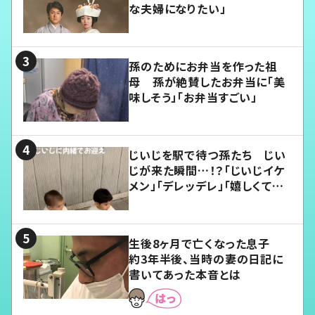
な夫婦になりたい」
孫のためにお弁当を作った祖
母 孫が絶賛したお弁当に「美
味しそう」「お弁当すごい」
じいじを駅で待つ孫たち じい
じが来た瞬間…！？「じいじイケ
メン」「デレッデレ」「嬉しくて可
愛くてたまらない」「幸せになれ
る」
生後8ヶ月で亡くなった息子
約3年半後、当時の妻の日記に
書いてあった本音とは