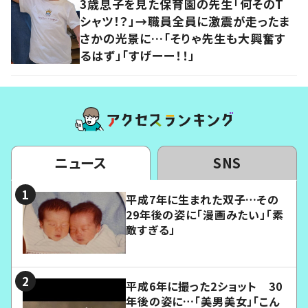
3歳息子を見た保育園の先生「何そのT
シャツ！？」→職員全員に激震が走ったま
さかの光景に…「そりゃ先生も大興奮す
るはず」「すげーー！！」
ニュース
SNS
平成7年に生まれた双子…その
29年後の姿に「漫画みたい」「素
敵すぎる」
平成6年に撮った2ショット 30
年後の姿に…「美男美女」「こん