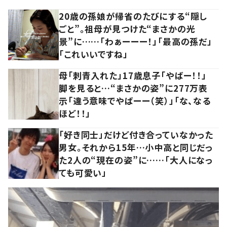
20歳の孫娘が帰省のたびにする“隠し
ごと”。祖母が見つけた“まさかの光
景”に……「わぁーーー！」「最高の孫だ」
「これいいですね」
母「刺青入れた」17歳息子「やばー！！」
脚を見ると…“まさかの姿”に277万表
示「違う意味でやばーー（笑）」「な、なる
ほど！！」
「好き同士」だけど付き合っていなかった
男女。それから15年…小中高と同じだっ
た2人の“現在の姿”に……「大人になっ
ても可愛い」