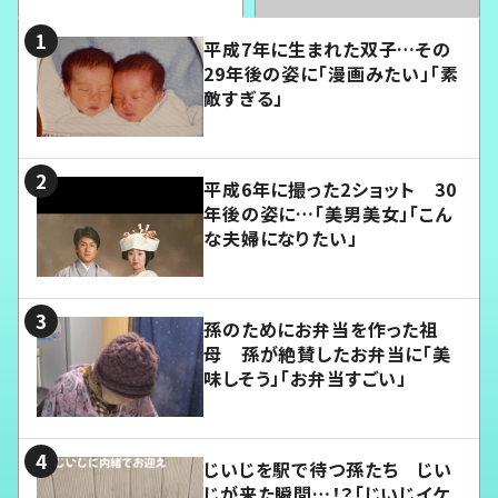
平成7年に生まれた双子…その
29年後の姿に「漫画みたい」「素
敵すぎる」
平成6年に撮った2ショット 30
年後の姿に…「美男美女」「こん
な夫婦になりたい」
孫のためにお弁当を作った祖
母 孫が絶賛したお弁当に「美
味しそう」「お弁当すごい」
じいじを駅で待つ孫たち じい
じが来た瞬間…！？「じいじイケ