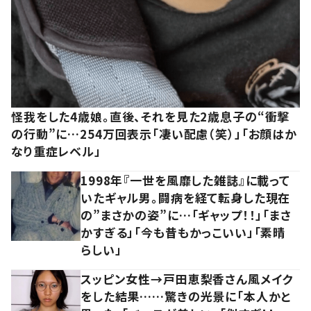
怪我をした4歳娘。直後、それを見た2歳息子の“衝撃
の行動”に…254万回表示「凄い配慮（笑）」「お顔はか
なり重症レベル」
1998年『一世を風靡した雑誌』に載って
いたギャル男。闘病を経て転身した現在
の”まさかの姿”に…「ギャップ！！」「まさ
かすぎる」「今も昔もかっこいい」「素晴
らしい」
スッピン女性→戸田恵梨香さん風メイク
をした結果……驚きの光景に「本人かと