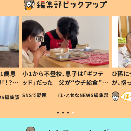
1歳息
小1から不登校、息子は「ギフテ
ひ孫に
「！？」
ッド」だった 父が“ウチ給食”を
が、抱
に「可愛
作り続ける理由とは #令和の親
「涙が
SNSで話題
ほ・とせなNEWS編集部
WS編集部
#令和の子
い」