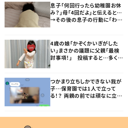
息子「何回行ったら幼稚園お休
み？」母「4回だよ」と伝えると…
→その後の息子の行動に「わか
るよその気持ち」「うちの子も！」
の声
4歳の娘「かぞくかいぎがした
い」まさかの議題に父親「最検
討事項！」 投稿すると…多くの
意見が寄せられる！
つかまり立ちしかできない我が
子…保育園では1人で立って
る！？ 両親の前では頑なに立た
ない1歳児が可愛すぎる…！