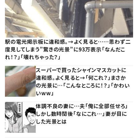
駅の電光掲示板に違和感。→よく見ると……思わず二
度見してしまう”驚きの光景”に93万表示「なんだこ
れ！？」「壊れちゃった？」
スーパーで買ったシャインマスカットに
違和感。よく見ると→「何これ？」まさか
の光景に…「こんなところに！？」「かわい
いww」
体調不良の妻に…夫「俺に全部任せろ」
しかし数時間後「なにこれ…」妻が目に
した光景とは