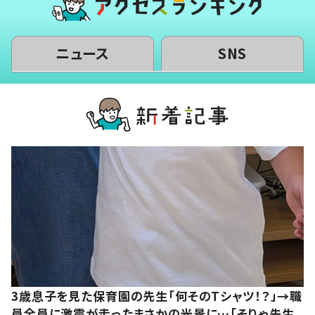
ニュース
SNS
3歳息子を見た保育園の先生「何そのTシャツ！？」→職
員全員に激震が走ったまさかの光景に…「そりゃ先生