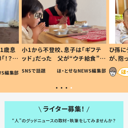
1歳息
小1から不登校、息子は「ギフテ
ひ孫に
「！？」
ッド」だった 父が“ウチ給食”を
が、抱
に「可愛
作り続ける理由とは #令和の親
「涙が
SNSで話題
ほ・とせなNEWS編集部
WS編集部
#令和の子
い」
ライター募集！
“人”のグッドニュースの取材・執筆をしてみませんか？