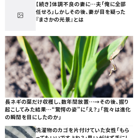
【続き】体調不良の妻に…夫「俺に全部
任せろ」しかしその後、妻が目を疑った
『まさかの光景』とは
長ネギの葉だけ収穫し、数年間放置…→その後、掘り
起こしてみた結果…“驚愕の姿”に「え？」「我々は進化
の瞬間を目にしたのか」
洗濯物のカゴを片付けていた女性「もら
ってもいいですよね？」思いがけず手にし