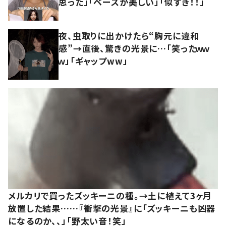
思った」「ベースが美しい」「似すぎ！！」
夜、虫取りに出かけたら“胸元に違和
感”→直後、驚きの光景に…「笑ったｗｗ
ｗ」「ギャップww」
メルカリで買ったズッキーニの種。→土に植えて3ヶ月
放置した結果……『衝撃の光景』に「ズッキーニも凶器
になるのか、、」「野太い音！笑」