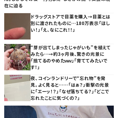
在に迫る
ドラッグストアで目薬を購入→目薬とは
別に渡されたものに…180万表示「ほし
い！」「え、なにこれ！！」
“芽が出てしまったじゃがいも”を植えて
みたら…→約3ヶ月後、驚きの光景に
「捨てるのやめたｗｗ」「育ててみたいで
す！」
夜、コインランドリーで“忘れ物”を発
見。よく見ると……「はぁ？」衝撃の光景
に「エーッ！？」「なぜ落ちてる？」「どこで
忘れたことに気づくの？」