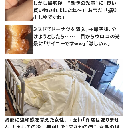
しかし帰宅後…“驚きの光景”に「良い
買い物されましたね～」「お宝だ」「掘り
出し物ですね」
ミスドでドーナツを購入。→帰宅後、分
けようとしたら…… 目からウロコの光
景に「サイコーですww」「激しいw」
胸部に違和感を覚えた女性。→医師「異常はありませ
ん」しかしその後…判明した”まさかの病”。女性の現