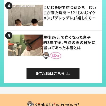
じいじを駅で待つ孫たち じい
じが来た瞬間…！？「じいじイケ
メン」「デレッデレ」「嬉しくて可
愛くてたまらない」「幸せになれ
る」
生後8ヶ月で亡くなった息子
約3年半後、当時の妻の日記に
書いてあった本音とは
6位以降はこちら