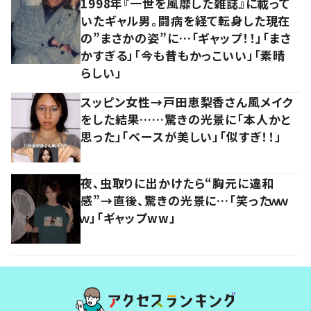
1998年『一世を風靡した雑誌』に載って
いたギャル男。闘病を経て転身した現在
の”まさかの姿”に…「ギャップ！！」「まさ
かすぎる」「今も昔もかっこいい」「素晴
らしい」
スッピン女性→戸田恵梨香さん風メイク
をした結果……驚きの光景に「本人かと
思った」「ベースが美しい」「似すぎ！！」
夜、虫取りに出かけたら“胸元に違和
感”→直後、驚きの光景に…「笑ったｗｗ
ｗ」「ギャップww」