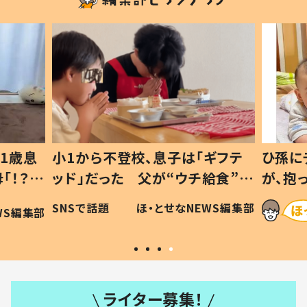
1歳息
小1から不登校、息子は「ギフテ
ひ孫に
「！？」
ッド」だった 父が“ウチ給食”を
が、抱
に「可愛
作り続ける理由とは #令和の親
「涙が
SNSで話題
ほ・とせなNEWS編集部
WS編集部
#令和の子
い」
ライター募集！