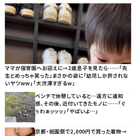
ママが保育園へお迎えに→2歳息子を見たら……「先
生とめっちゃ笑った」まさかの姿に「幼児しか許されな
いヤツww」「大渋滞すぎるw」
ベンチで休憩していると…遠方に違和
感。その後、近付いてきたモノに……「ぐ
ぅわぁッッッ」「やばいよ…」
京都・祇園祭で2,000円で買った着物→