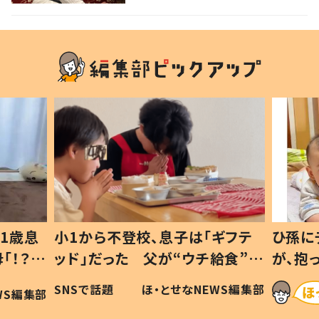
る！
1歳息
小1から不登校、息子は「ギフテ
ひ孫に
「！？」
ッド」だった 父が“ウチ給食”を
が、抱
に「可愛
作り続ける理由とは #令和の親
「涙が
SNSで話題
ほ・とせなNEWS編集部
WS編集部
#令和の子
い」