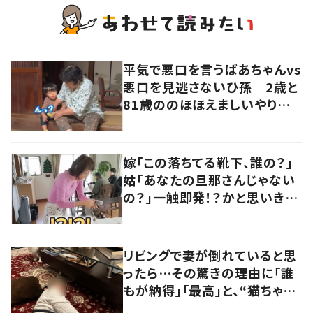
平気で悪口を言うばあちゃんvs
悪口を見逃さないひ孫 2歳と
81歳ののほほえましいやり取り
に「口悪いけど可愛い」の声
嫁「この落ちてる靴下、誰の？」
姑「あなたの旦那さんじゃない
の？」一触即発！？かと思いき
や…持ち主が判明し「声だして
大爆笑しちゃった」
リビングで妻が倒れていると思
ったら…その驚きの理由に「誰
もが納得」「最高」と、“猫ちゃん
好きユーザー”からの共感集ま