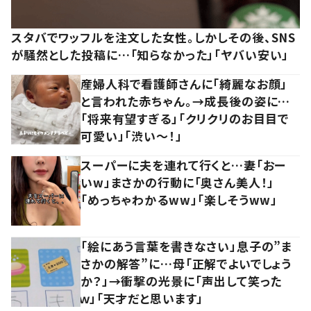
スタバでワッフルを注文した女性。しかしその後、SNS
が騒然とした投稿に…「知らなかった」「ヤバい安い」
産婦人科で看護師さんに「綺麗なお顔」
と言われた赤ちゃん。→成長後の姿に…
「将来有望すぎる」「クリクリのお目目で
可愛い」「渋い～！」
スーパーに夫を連れて行くと…妻「おー
いw」まさかの行動に「奥さん美人！」
「めっちゃわかるww」「楽しそうww」
「絵にあう言葉を書きなさい」息子の”ま
さかの解答”に…母「正解でよいでしょう
か？」→衝撃の光景に「声出して笑った
ｗ」「天才だと思います」