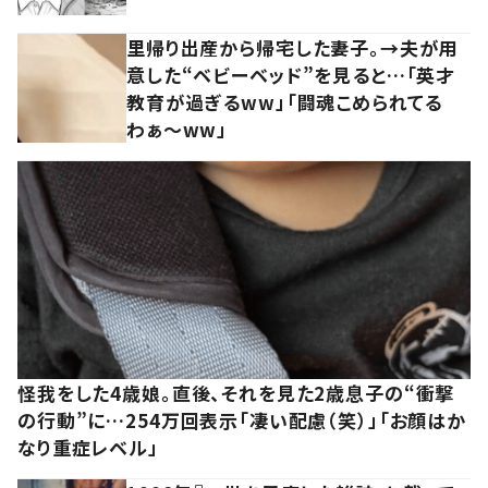
里帰り出産から帰宅した妻子。→夫が用
意した“ベビーベッド”を見ると…「英才
教育が過ぎるww」「闘魂こめられてる
わぁ～ww」
怪我をした4歳娘。直後、それを見た2歳息子の“衝撃
の行動”に…254万回表示「凄い配慮（笑）」「お顔はか
なり重症レベル」