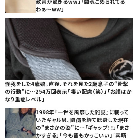
教育が過ぎるww」「闘魂こめられてる
わぁ～ww」
怪我をした4歳娘。直後、それを見た2歳息子の“衝撃
の行動”に…254万回表示「凄い配慮（笑）」「お顔はか
なり重症レベル」
1998年『一世を風靡した雑誌』に載って
いたギャル男。闘病を経て転身した現在
の”まさかの姿”に…「ギャップ！！」「まさ
かすぎる」「今も昔もかっこいい」「素晴