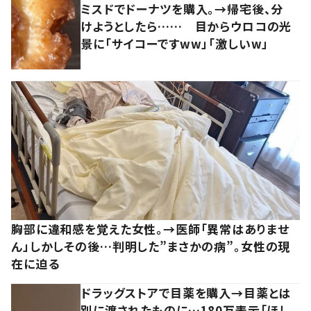
ミスドでドーナツを購入。→帰宅後、分
けようとしたら…… 目からウロコの光
景に「サイコーですww」「激しいw」
胸部に違和感を覚えた女性。→医師「異常はありませ
ん」しかしその後…判明した”まさかの病”。女性の現
在に迫る
ドラッグストアで目薬を購入→目薬とは
別に渡されたものに…180万表示「ほし