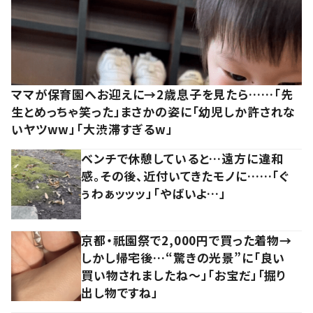
ママが保育園へお迎えに→2歳息子を見たら……「先
生とめっちゃ笑った」まさかの姿に「幼児しか許されな
いヤツww」「大渋滞すぎるw」
ベンチで休憩していると…遠方に違和
感。その後、近付いてきたモノに……「ぐ
ぅわぁッッッ」「やばいよ…」
京都・祇園祭で2,000円で買った着物→
しかし帰宅後…“驚きの光景”に「良い
買い物されましたね～」「お宝だ」「掘り
出し物ですね」