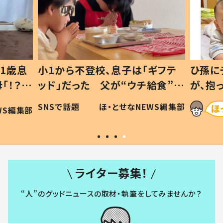
1歳息
小1から不登校、息子は「ギフテ
ひ孫に
「！？」
ッド」だった 父が“ウチ給食”を
が、抱
に「可愛
作り続ける理由とは #令和の親
「涙が
SNSで話題
ほ・とせなNEWS編集部
WS編集部
#令和の子
い」
ライター募集！
“人”のグッドニュースの取材・執筆をしてみませんか？