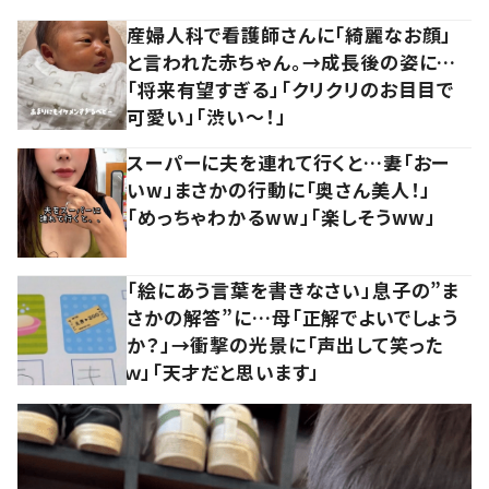
産婦人科で看護師さんに「綺麗なお顔」
と言われた赤ちゃん。→成長後の姿に…
「将来有望すぎる」「クリクリのお目目で
可愛い」「渋い～！」
スーパーに夫を連れて行くと…妻「おー
いw」まさかの行動に「奥さん美人！」
「めっちゃわかるww」「楽しそうww」
「絵にあう言葉を書きなさい」息子の”ま
さかの解答”に…母「正解でよいでしょう
か？」→衝撃の光景に「声出して笑った
ｗ」「天才だと思います」