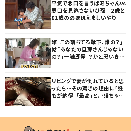
平気で悪口を言うばあちゃんvs
悪口を見逃さないひ孫 2歳と
81歳ののほほえましいやり取り
に「口悪いけど可愛い」の声
嫁「この落ちてる靴下、誰の？」
姑「あなたの旦那さんじゃない
の？」一触即発！？かと思いき
や…持ち主が判明し「声だして
大爆笑しちゃった」
リビングで妻が倒れていると思
ったら…その驚きの理由に「誰
もが納得」「最高」と、“猫ちゃん
好きユーザー”からの共感集ま
る！