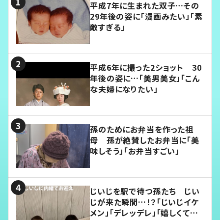
平成7年に生まれた双子…その
29年後の姿に「漫画みたい」「素
敵すぎる」
平成6年に撮った2ショット 30
年後の姿に…「美男美女」「こん
な夫婦になりたい」
孫のためにお弁当を作った祖
母 孫が絶賛したお弁当に「美
味しそう」「お弁当すごい」
じいじを駅で待つ孫たち じい
じが来た瞬間…！？「じいじイケ
メン」「デレッデレ」「嬉しくて可