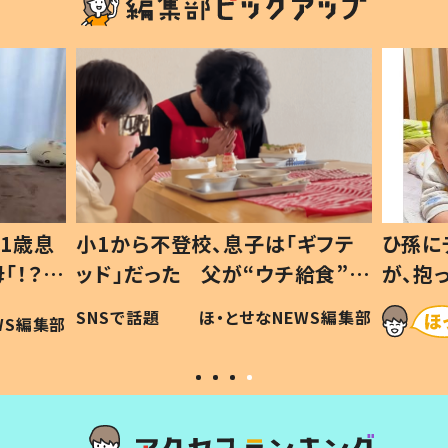
1歳息
小1から不登校、息子は「ギフテ
ひ孫に
「！？」
ッド」だった 父が“ウチ給食”を
が、抱
に「可愛
作り続ける理由とは #令和の親
「涙が
SNSで話題
ほ・とせなNEWS編集部
WS編集部
#令和の子
い」